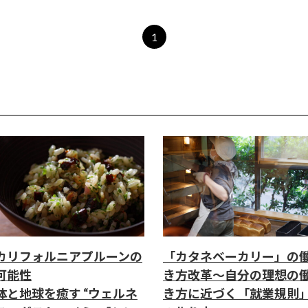
1
カリフォルニアプルーンの
「カタネベーカリー」の
可能性
き方改革～自分の理想の
体と地球を癒す “ウェルネ
き方に近づく「就業規則