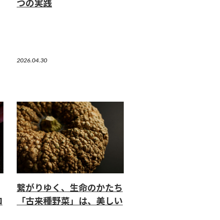
つの実践
2026.04.30
繋がりゆく、生命のかたち
ロ
「古来種野菜」は、美しい