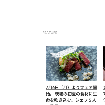
FEATURE
7月6日（月）よりフェア開
始。 茨城の初夏の食材に生
命を吹き込む、シェフ５人