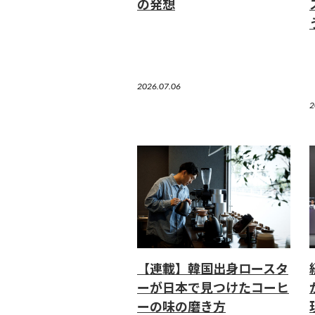
の発想
2026.07.06
2
【連載】韓国出身ロースタ
ーが日本で見つけたコーヒ
ーの味の磨き方