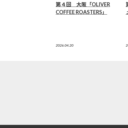
第４回 大阪「OLIVER
COFFEE ROASTERS」
2026.04.20
2