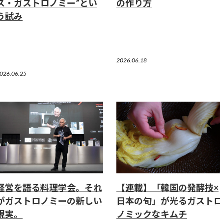
ス・ガストロノミー”とい
の作り方
う試み
2026.06.18
026.06.25
経営を語る料理学会。それ
【連載】「韓国の発酵技×
がガストロノミーの新しい
日本の旬」が光るガスト
現実。
ノミックなキムチ