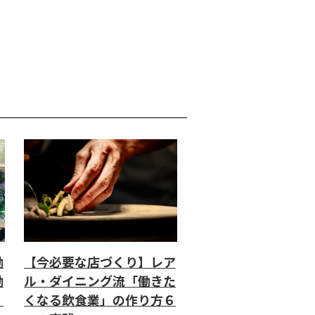
働
【今必要な店づくり】レア
働
ル・ダイニング流「働きた
」
くなる飲食業」の作り方６