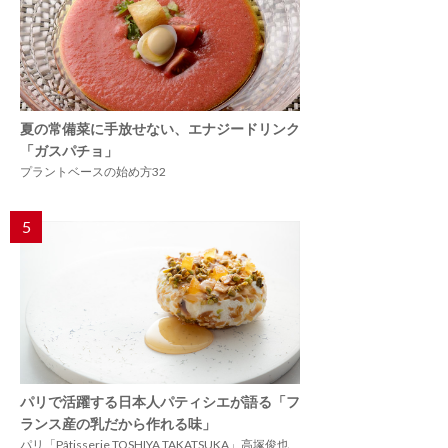
夏の常備菜に手放せない、エナジードリンク
「ガスパチョ」
プラントベースの始め方32
5
パリで活躍する日本人パティシエが語る「フ
ランス産の乳だから作れる味」
パリ「Pâtisserie TOSHIYA TAKATSUKA」高塚俊也