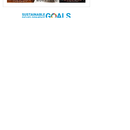
OUR CONTRIBUTION TO SDGs
料理通信社は、食の領域と深く関わるSDGs達成に繋が
る事業を目指し、メディア活動を続けて参ります。
「会社案内」「About us」更新のお知ら
せ
料理通信社 移転のお知らせ