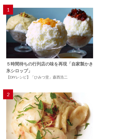
1
５時間待ちの行列店の味を再現「自家製かき
氷シロップ」
【DIYレシピ】「ひみつ堂」森西浩二
2