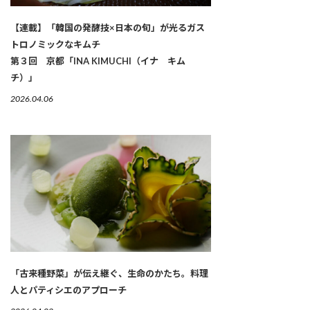
【連載】「韓国の発酵技×日本の旬」が光るガス
トロノミックなキムチ
第３回 京都「INA KIMUCHI（イナ キム
チ）」
2026.04.06
「古来種野菜」が伝え継ぐ、生命のかたち。料理
人とパティシエのアプローチ