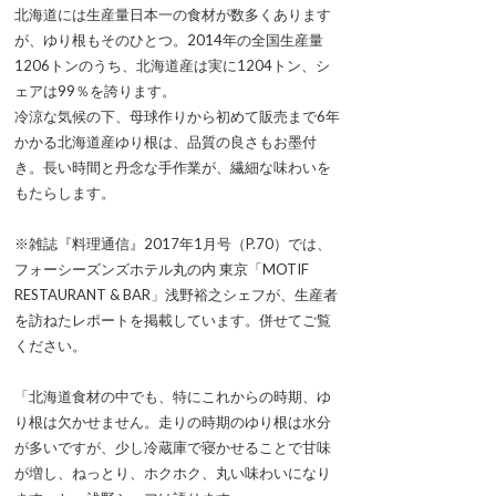
北海道には生産量日本一の食材が数多くあります
が、ゆり根もそのひとつ。2014年の全国生産量
1206トンのうち、北海道産は実に1204トン、シ
ェアは99％を誇ります。
冷涼な気候の下、母球作りから初めて販売まで6年
かかる北海道産ゆり根は、品質の良さもお墨付
き。長い時間と丹念な手作業が、繊細な味わいを
もたらします。
※雑誌『料理通信』2017年1月号（P.70）では、
フォーシーズンズホテル丸の内 東京「MOTIF
RESTAURANT & BAR」浅野裕之シェフが、生産者
を訪ねたレポートを掲載しています。併せてご覧
ください。
「北海道食材の中でも、特にこれからの時期、ゆ
り根は欠かせません。走りの時期のゆり根は水分
が多いですが、少し冷蔵庫で寝かせることで甘味
が増し、ねっとり、ホクホク、丸い味わいになり