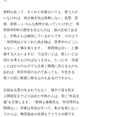
材料があって、すぐれた作家がいても、使う人が
いなければ、焼き物文化は発展しない。造形、芸
術、前衛……いろんな創作があっていいけれど、有
田焼400年の歴史を支えたのは、器の文化である
と、中島さんは確信しているからです。その上で
「有田焼ほどすぐれた焼き物は、世界中のどこに
もない」と胸を張ります。「有田焼は古い、と揶
揄する人もいますが、では古いとは、新しいとは
何かを考えなければなりません。たった今、完成
したばかりのものでも古臭く陳腐に見えるものも
あれば、何百年前のものであっても、今生きる
我々の目に斬新に映るものもあるのですから」
伝統ある窯の生まれでもなく、独力で道を拓き、
人間国宝まで上り詰めた中島さんは、常に“作品主
義”を主張します。「家柄も修業先も、年功序列も
関係ない。作家は作品がすべて。私が会長になっ
てからは、陶芸協会の名簿もアイウエオ順です