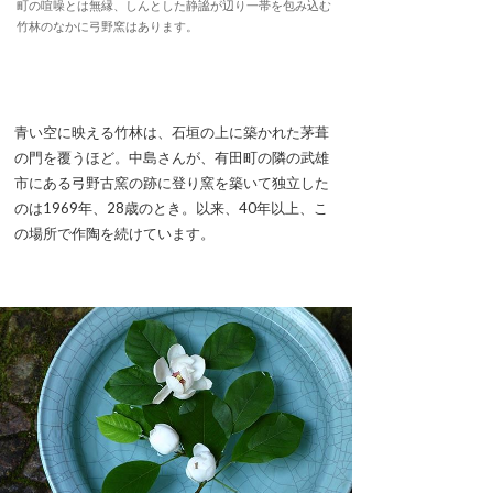
町の喧噪とは無縁、しんとした静謐が辺り一帯を包み込む
竹林のなかに弓野窯はあります。
青い空に映える竹林は、石垣の上に築かれた茅葺
の門を覆うほど。中島さんが、有田町の隣の武雄
市にある弓野古窯の跡に登り窯を築いて独立した
のは1969年、28歳のとき。以来、40年以上、こ
の場所で作陶を続けています。