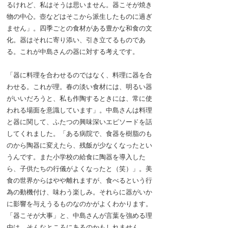
るけれど、私はそうは思いません。器こそが焼き
物の中心。壺などはそこから派生したものに過ぎ
ません」。四季ごとの食材がある豊かな和食の文
化。器はそれに寄り添い、引き立てるものであ
る。これが中島さんの器に対する考えです。
「器に料理を合わせるのではなく、料理に器を合
わせる。これが理。春の淡い食材には、明るい器
がいいだろうと、私も作陶するときには、常に使
われる場面を意識しています」。中島さんは料理
と器に関して、ふたつの興味深いエピソードを話
してくれました。「ある病院で、食器を樹脂のも
のから陶器に変えたら、残飯が少なくなったとい
うんです。また小学校の給食に陶器を導入した
ら、子供たちの行儀がよくなったと（笑）」。美
食の世界からはやや離れますが、食べるという行
為の動機付け、味わう楽しみ。それらに器がいか
に影響を与えうるものなのかがよくわかります。
「器こそが大事」と、中島さんが言葉を強める理
由は、そんなところにあるのかもしれません。