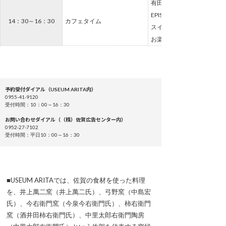
有田焼創業400年事業「ARI
EPISODE 2」開発商品はど
14：30～16：30
カフェタイム
スイーツとドリンクのセッ
お楽しみ頂けます。
予約受付ダイアル（USEUM ARITA内）
0955-41-9120
受付時間：10：00～16：30
お問い合わせダイアル（（株）佐賀広告センター内）
0952-27-7102
受付時間：平日10：00～16：30
■USEUM ARITAでは、佐賀の食材を使った料理
を、井上萬二窯（井上萬二氏）、弓野窯（中島宏
氏）、今右衛門窯（今泉今右衛門氏）、柿右衛門
窯（酒井田柿右衛門氏）、中里太郎右衛門陶房