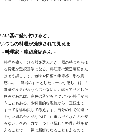
いい器に盛り付けると、
いつもの料理が洗練されて見える
～料理家・渡辺麻紀さん～
料理を盛り付ける器を選ぶとき、器の持つあらゆ
る要素が選択基準になる。料理家の渡辺麻紀さん
はそう話します。色味や図柄の季節感、形や質
感……。「磁器のすっとしたクールな感じには、生
野菜や冷菜が合うんじゃないか。ぽってりとした
厚みがあれば、寒色の器でもアツアツの料理が合
うこともある。教科書的な理論から、直観まで、
すべてを総動員して考えます」自分の中で間違い
のない組み合わせならば、仕事も早くなんの不安
もない。その一方で、つくり慣れた料理が器を変
えることで、一気に新鮮になることもあるので、