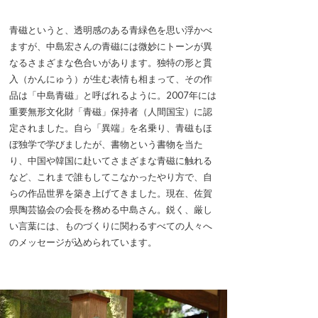
青磁というと、透明感のある青緑色を思い浮かべ
ますが、中島宏さんの青磁には微妙にトーンが異
なるさまざまな色合いがあります。独特の形と貫
入（かんにゅう）が生む表情も相まって、その作
品は「中島青磁」と呼ばれるように。2007年には
重要無形文化財「青磁」保持者（人間国宝）に認
定されました。自ら「異端」を名乗り、青磁もほ
ぼ独学で学びましたが、書物という書物を当た
り、中国や韓国に赴いてさまざまな青磁に触れる
など、これまで誰もしてこなかったやり方で、自
らの作品世界を築き上げてきました。現在、佐賀
県陶芸協会の会長を務める中島さん。鋭く、厳し
い言葉には、ものづくりに関わるすべての人々へ
のメッセージが込められています。