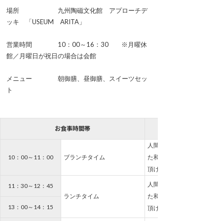
場所 九州陶磁文化館 アプローチデ
ッキ 「USEUM ARITA」
営業時間 10：00～16：30 ※月曜休
館／月曜日が祝日の場合は会館
メニュー 朝御膳、昼御膳、スイーツセッ
ト
お食事時間帯
メニュー
人間国宝、三右衛門の器を
10：00～11：00
ブランチタイム
た和食の「朝御膳」をお楽
頂けます。
人間国宝、三右衛門の器を
11：30～12：45
ランチタイム
た和食の「昼御膳」をお楽
13：00～14：15
頂けます。