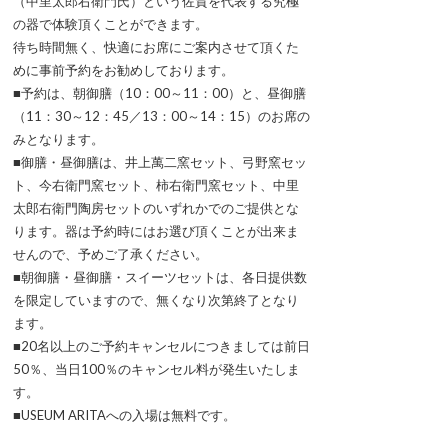
（中里太郎右衛門氏）という佐賀を代表する究極
の器で体験頂くことができます。
待ち時間無く、快適にお席にご案内させて頂くた
めに事前予約をお勧めしております。
■予約は、朝御膳（10：00～11：00）と、昼御膳
（11：30～12：45／13：00～14：15）のお席の
みとなります。
■御膳・昼御膳は、井上萬二窯セット、弓野窯セッ
ト、今右衛門窯セット、柿右衛門窯セット、中里
太郎右衛門陶房セットのいずれかでのご提供とな
ります。器は予約時にはお選び頂くことが出来ま
せんので、予めご了承ください。
■朝御膳・昼御膳・スイーツセットは、各日提供数
を限定していますので、無くなり次第終了となり
ます。
■20名以上のご予約キャンセルにつきましては前日
50％、当日100％のキャンセル料が発生いたしま
す。
■USEUM ARITAへの入場は無料です。