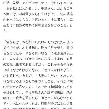
生活、思想、アイデンティティ。それらすべては
「器を見ればわかる」と、中島さん。だからこそ
作陶には、材料選びから仕上げまで、一切の妥協
があってはならないと言います。器に限らず、工
芸とは「自然の材料に付加価値を付けること」と
も。
「箸ならば、木を削っただけのものはただの使い
捨てですが、木を吟味し、削って形を整え、漆で
色を付けたら、単なる食べ物を口に運ぶ道具以上
に、人をよろこばせるものになりますよね。有田
の文化は後者であるはずだし、これからもそうあ
り続けなければならない」。使う人が日々よろこ
びを感じられるもの、「大事にしたい」と思い入
れを抱けるようなものをつくること。それが作家
の使命だと言います。「とりわけ陶磁器のつくり
手は心して」。そう中島さんが話す理由は、焼き
物は、一度火を通したら二度と土に返らないから
です。木にせよ鉄にせよ、時間が経てば土に返る
のに、同じ自然の素材からつくられても、陶磁器