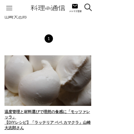
山崎大志郎
1
温度管理と材料選びで理想の食感に「モッツァレ
ッラ」
【DIYレシピ】「ラッテリア ベベ カマクラ」山崎
大志郎さん