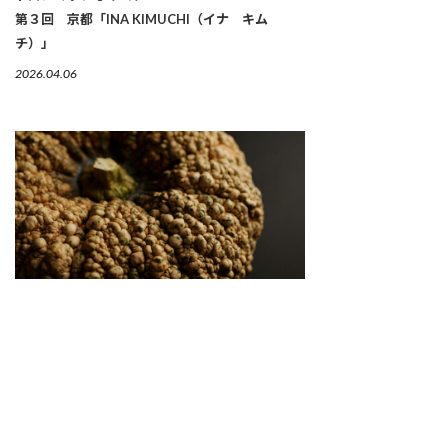
第３回 京都「INA KIMUCHI（イナ キム
チ）」
2026.04.06
繋がりゆく、生命のかたち 「古来種野菜」は、美
しい
2026.04.02