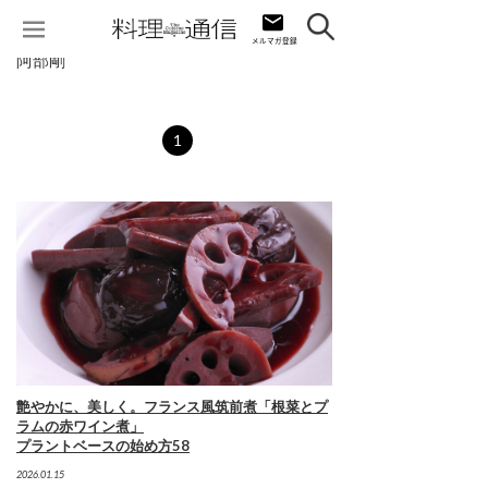
阿部剛
1
艶やかに、美しく。フランス風筑前煮「根菜とプ
ラムの赤ワイン煮」
プラントベースの始め方58
2026.01.15