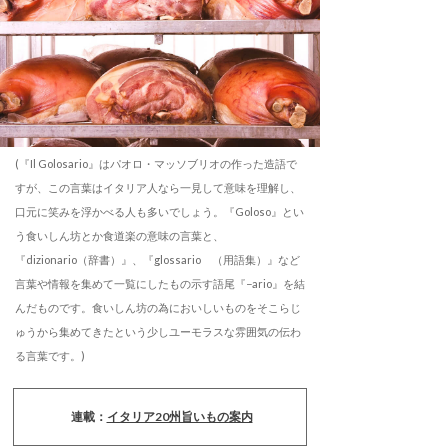
(『Il Golosario』はパオロ・マッソブリオの作った造語で
すが、この言葉はイタリア人なら一見して意味を理解し、
口元に笑みを浮かべる人も多いでしょう。『Goloso』とい
う食いしん坊とか食道楽の意味の言葉と、
『dizionario（辞書）』、『glossario （用語集）』など
言葉や情報を集めて一覧にしたもの示す語尾『−ario』を結
んだものです。食いしん坊の為においしいものをそこらじ
ゅうから集めてきたという少しユーモラスな雰囲気の伝わ
る言葉です。)
連載：
イタリア20州旨いもの案内