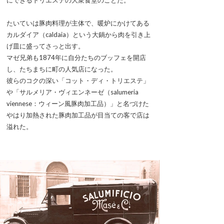
にできるトリエステの大衆食堂のことだ。
たいていは豚肉料理が主体で、暖炉にかけてある
カルダイア（caldaia）という大鍋から肉を引き上
げ皿に盛ってさっと出す。
マゼ兄弟も1874年に自分たちのブッフェを開店
し、たちまちに町の人気店になった。
彼らのコクの深い「コット・ディ・トリエステ」
や「サルメリア・ヴィエンネーゼ（salumeria
viennese：ウィーン風豚肉加工品）」と名づけた
やはり加熱された豚肉加工品が目当ての客で店は
溢れた。