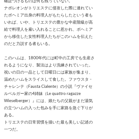
確証づけるものは何も残っていない。
ナポレオンがトリエステに侵攻した際に連れてい
たボヘミア出身の料理人がもたらしたという者も
いれば、いや、トリエステの豊かな中産階級が高
給で料理人を雇い入れることに惹かれ、ボヘミア
から移住した女性料理人たちがこのハムを伝えた
のだと力説する者もいる。
このハムは、1800年代には町中の工房でも生産さ
れるようになり、製法はより洗練されていった。
祝いの日の一品として日曜日には家族が集まり、
温めたハムをスライスして食した。ファウスタ・
チャレンテ（Fausta Cialente）の小説『ヴァイセ
ルベルガー家の4姉妹（Le quattro ragazze
Wieselberger）』には、娘たちの父親がまだ湯気
の立つハムの入った包みを手に家路を急ぐ下りが
ある。
トリエステの日常習慣を描いた最も美しい記述の
一つだ。