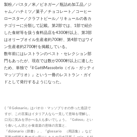
製粉／パスタ／米／ビネガー／瓶詰め加工品／ジ
ャム／ハチミツ／菓子／チョコレート／コーヒー
ロースター／クラフトビール／リキュールの各カ
テゴリーに分類して記載。第2部では、1部で紹介
した食材等を扱う食料品店を4300軒以上、第3部
はオリーブオイル生産者約700軒、第4部ではワイ
ン生産者約2700軒を掲載している。
数年前にはレストランのベスト・セレクション部
門もあったが、現在では数が2000軒以上に達した
ため、単独で『il GattiMassobrio（イル・ガッティ
マッソブリオ）』という一冊のレストラン・ガイ
ドとして発行するようになった。
(『Il Golosario』はパオロ・マッソブリオの作った造語で
すが、この言葉はイタリア人なら一見して意味を理解し、
口元に笑みを浮かべる人も多いでしょう。『Goloso』とい
う食いしん坊とか食道楽の意味の言葉と、
『dizionario（辞書）』、『glossario （用語集）』など
言葉や情報を集めて一覧にしたもの示す語尾『−ario』を結