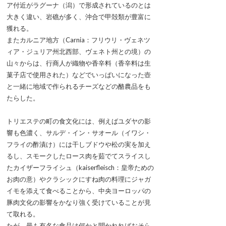
ア付近がラグーナ（潟）で形成されているのとは
大きく違い、岩礁が多く、沖合で甲殻類が豊富に
獲れる。
またカルニア地方（Carnia：フリウリ・ヴェネツ
ィア・ジュリア州北西部、ヴェネト州との境）の
山々からは、行商人が織物や香辛料（香辛料は生
菓子店で使用された）などでいっぱいになった壺
と一緒に地域で作られるチーズなどの酪農品をも
たらした。
トリエステの町の食文化には、例えばユダヤの影
響も色濃く、サルデ・イン・サオール（イワシ・
フライの酢漬け）には干しブドウや松の実を加え
るし、スモークしたロース肉を茹でてスライスし
たカイザーフライシュ（kaiserfleisch：皇帝ための
お肉の意）やクラシックにすね肉の料理にジャガ
イモを添えて食べることから、中央ヨーロッパの
豚肉文化の影響をかなり強く受けていることが見
て取れる。
たが、最も有名な食品は何かと聞かれればおそら