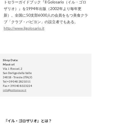
トセラーガイドブック『Il Golosario（イル・ゴロ
ザリオ）』を1994年出版（2002年より毎年更
新）。全国に50支部6000人の会員をもつ美食クラ
ブ「クラブ・パピヨン」の設立者でもある。
http://www.ilgolosario.it
Shop Data:
Masè srl
Via J. Ressel, 2
San Dorligo della Valle
34018 - Trieste (ITALY)
Tel +39 040 2821011
Fax + 39 040 8323224
info@cottomase.it
『イル・ゴロザリオ』とは？