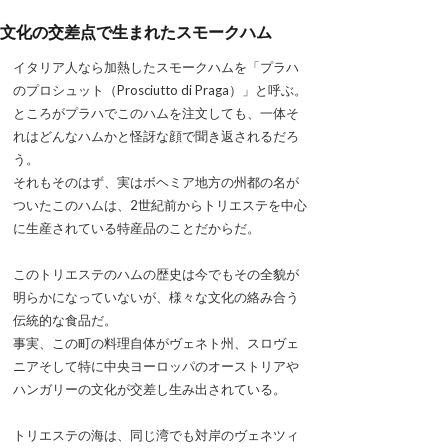
文化の交差点で生まれたスモークハム
イタリア人なら加熱したスモークハムを「プラハ
のプロシュット（Prosciutto di Praga）」と呼ぶ。
ところがプラハでこのハムを注文しても、一体そ
れはどんなハムかと怪訝な顔で聞き返されるだろ
う。
それもそのはず、実はボヘミア地方の州都の名が
ついたこのハムは、2世紀前からトリエステを中心
に生産されている特産品のことだからだ。
このトリエステのハムの歴史は今でもその全貌が
明らかになっていないが、様々な文化の絡み合う
伝統的な食品だ。
事実、この町の料理自体がヴェネト州、スロヴェ
ニアそして特に中央ヨーロッパのオーストリアや
ハンガリーの文化が交差し生み出されている。
トリエステの海は、同じ湾でも対岸のヴェネツィ