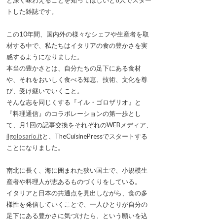
と深く味わえることを知ってほしいと8人でスター
トした雑誌です。
この10年間、国内外の様々なシェフや生産者を取
材する中で、私たちはイタリアの食の豊かさを実
感するようになりました。
本当の豊かさとは、自分たちの足下にある食材
や、それをおいしく食べる知恵、技術、文化を尊
び、受け継いでいくこと。
そんな志を同じくする『イル・ゴロザリオ』と
『料理通信』のコラボレーションの第一歩とし
て、月1回の記事交換をそれぞれのWEBメディア、
ilgolosario.it
と、TheCuisinePressでスタートする
ことになりました。
南北に長く、海に囲まれた狭い国土で、小規模生
産者や料理人が志あるものづくりをしている。
イタリアと日本の共通点を見出しながら、食の多
様性を発信していくことで、一人ひとりが自分の
足下にある豊かさに気づけたら、という願いを込