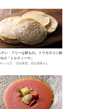
ルテン・フリーな粉もの。トウモロコシ粉
00％の「トルティーヤ」
IYレシピ】「北出食堂」北出茂雄さん