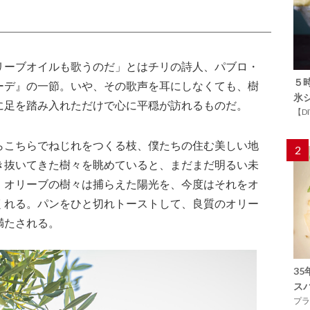
リーブオイルも歌うのだ」とはチリの詩人、パブロ・
５
ーデ』の一節。いや、その歌声を耳にしなくても、樹
氷
に足を踏み入れただけで心に平穏が訪れるものだ。
【D
らこちらでねじれをつくる枝、僕たちの住む美しい地
2
き抜いてきた樹々を眺めていると、まだまだ明るい未
。オリーブの樹々は捕らえた陽光を、今度はそれをオ
くれる。パンをひと切れトーストして、良質のオリー
満たされる。
3
ス
プラ