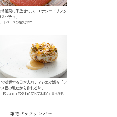
の常備菜に手放せない、エナジードリンク
ガスパチョ」
ントベースの始め方32
リで活躍する日本人パティシエが語る「フ
ンス産の乳だから作れる味」
Pâtisserie TOSHIYA TAKATSUKA」高塚俊也