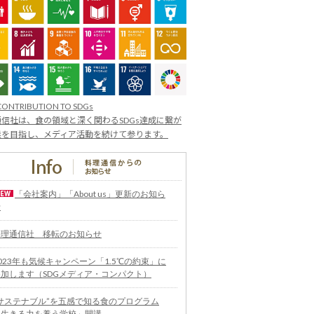
CONTRIBUTION TO SDGs
信社は、食の領域と深く関わるSDGs達成に繋が
業を目指し、メディア活動を続けて参ります。
「会社案内」「About us」更新のお知ら
せ
料理通信社 移転のお知らせ
023年も気候キャンペーン「1.5℃の約束」に
参加します（SDGメディア・コンパクト）
“サステナブル”を五感で知る食のプログラム
「生きる力を養う学校」開講