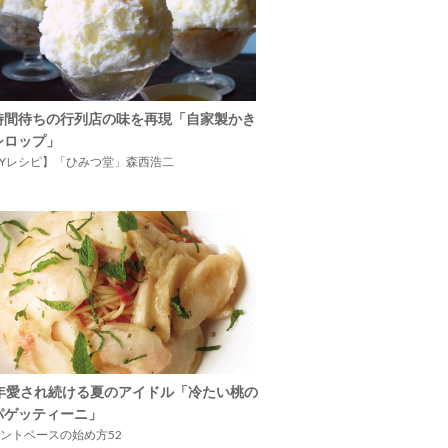
時間待ちの行列店の味を再現「自家製かき
シロップ」
IYレシピ】「ひみつ堂」森西浩二
5年愛され続ける夏のアイドル「冷たい桃の
パゲッティーニ」
ントベースの始め方52