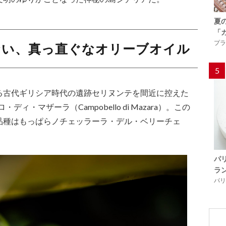
夏
「
プラ
ない、真っ直ぐなオリーブオイル
5
る古代ギリシア時代の遺跡セリヌンテを間近に控えた
ディ・マザーラ（Campobello di Mazara）。この
品種はもっぱらノチェッラーラ・デル・ベリーチェ
パ
ラ
パリ「