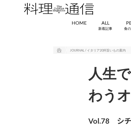
HOME
ALL
P
新着記事
食の
JOURNAL / イタリア20州旨いもの案内
人生で
わう
Vol.78