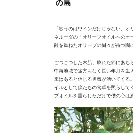
の島
「歌うのはワインだけじゃない、オ
ネルーダの『オリーブオイルへのオ
齢を重ねたオリーブの樹々が待つ園
ごつごつした木肌、膨れた節にあち
中海地域で途方もなく長い年月を生
来はあると信じる勇気が湧いてくる
イルとして僕たちの食卓を照らして
ブオイルを垂らしただけで僕の心は