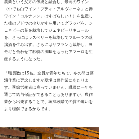
農業という父方の伝統と融合し、最高のワイン
（中でも白ワイン「プティ・アルヴィーネ」と赤
ワイン「コルナレン」はすばらしい！）を生産し
た後のブドウの搾りかすを用いてグラッパを、ジ
ェネピーの花を栽培してジェネピーリキュール
を、さらにはラズベリーを栽培してフルーツの蒸
溜酒を生み出す。さらにはサフランも栽培し、ヨ
モギと合わせて独特の風味をもったアマーロを生
産するようになった。
「職員数は15名。全員が青年たちで、冬の間は蒸
溜作業に専念しますが夏場は農作業にあたりま
す。季節労働者は雇っていません。職員に一年を
通じて給与保証ができることもありますが、農作
業から出発することで、蒸溜段階での質の違いを
より理解できるからです」