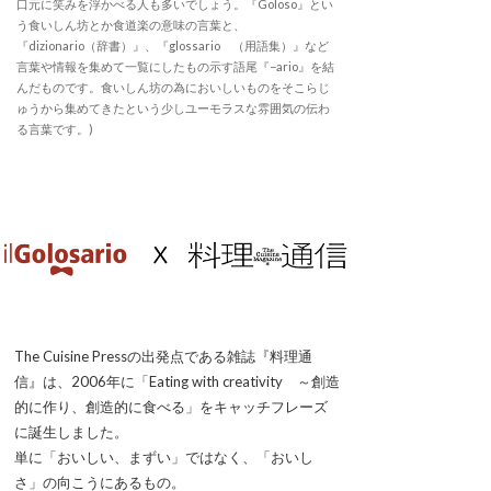
口元に笑みを浮かべる人も多いでしょう。『Goloso』とい
う食いしん坊とか食道楽の意味の言葉と、
『dizionario（辞書）』、『glossario （用語集）』など
言葉や情報を集めて一覧にしたもの示す語尾『−ario』を結
んだものです。食いしん坊の為においしいものをそこらじ
ゅうから集めてきたという少しユーモラスな雰囲気の伝わ
る言葉です。)
The Cuisine Pressの出発点である雑誌『料理通
信』は、2006年に「Eating with creativity ～創造
的に作り、創造的に食べる」をキャッチフレーズ
に誕生しました。
単に「おいしい、まずい」ではなく、「おいし
さ」の向こうにあるもの。