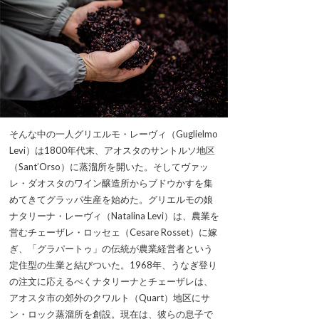
そんな中の一人グリエルモ・レーヴィ（Guglielmo
Levi）は1800年代末、アオスタのサントルソ地区
（Sant’Orso）に蒸溜所を開いた。そしてヴァッ
レ・ダオスタのワイン醸造所からブドウかすを集
めてきてグラッパ生産を始めた。グリエルモの娘
ナタリーナ・レーヴィ（Natalina Levi）は、農業を
営むチェーザレ・ロッセェ（Cesare Rosset）に嫁
ぎ、「グラパートゥ」の伝統が農業経営者という
定住型の生業と結びついた。1968年、うなぎ登り
の注文に応えるべくナタリーナとチェーザレは、
アオスタ市の郊外のクワルト（Quart）地区にサ
ン・ロック蒸溜所を創設。現在は、彼らの息子で