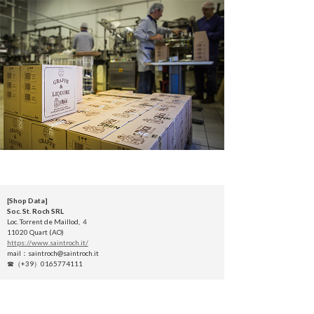
[Shop Data]
Soc. St. Roch SRL
Loc. Torrent de Maillod, ４
11020 Quart (AO)
https://www.saintroch.it/
mail：saintroch@saintroch.it
☎（+39）0165774111