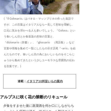
(『Il Golosario』はパオロ・マッソブリオの作った造語で
すが、この言葉はイタリア人なら一見して意味を理解し、
口元に笑みを浮かべる人も多いでしょう。『Goloso』とい
う食いしん坊とか食道楽の意味の言葉と、
『dizionario（辞書）』、『glossario （用語集）』など
言葉や情報を集めて一覧にしたもの示す語尾『−ario』を結
んだものです。食いしん坊の為においしいものをそこらじ
ゅうから集めてきたという少しユーモラスな雰囲気の伝わ
る言葉です。)
連載：
イタリア20州旨いもの案内
アルプスに咲く花の禁断のリキュール
夕食をすませた後に蒸溜酒を何か口にしながらち