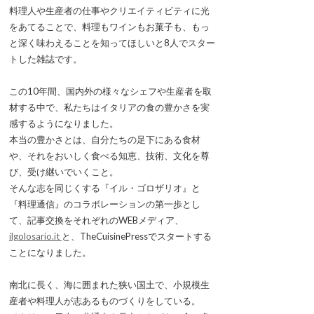
料理人や生産者の仕事やクリエイティビティに光
をあてることで、料理もワインもお菓子も、もっ
と深く味わえることを知ってほしいと8人でスター
トした雑誌です。
この10年間、国内外の様々なシェフや生産者を取
材する中で、私たちはイタリアの食の豊かさを実
感するようになりました。
本当の豊かさとは、自分たちの足下にある食材
や、それをおいしく食べる知恵、技術、文化を尊
び、受け継いでいくこと。
そんな志を同じくする『イル・ゴロザリオ』と
『料理通信』のコラボレーションの第一歩とし
て、記事交換をそれぞれのWEBメディア、
ilgolosario.it
と、TheCuisinePressでスタートする
ことになりました。
南北に長く、海に囲まれた狭い国土で、小規模生
産者や料理人が志あるものづくりをしている。