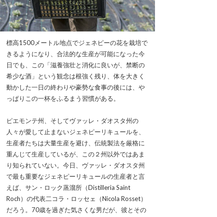
標高1500メートル地点でジェネピーの花を栽培で
きるようになり、合法的な生産が可能になった今
日でも、この「滋養強壮と消化に良いが、禁断の
希少な酒」という観念は根強く残り、体を大きく
動かした一日の終わりや豪勢な食事の後には、や
っぱりこの一杯をふるまう習慣がある。
ピエモンテ州、そしてヴァッレ・ダオスタ州の
人々が愛して止まないジェネピーリキュールを、
生産者たちは大量生産を避け、伝統製法を厳格に
重んじて生産しているが、この２州以外ではあま
り知られていない。今日、ヴァッレ・ダオスタ州
で最も重要なジェネピーリキュールの生産者と言
えば、サン・ロック蒸溜所（Distilleria Saint
Roch）の代表二コラ・ロッセェ（Nicola Rosset）
だろう。70歳を過ぎた気さくな男だが、彼とその