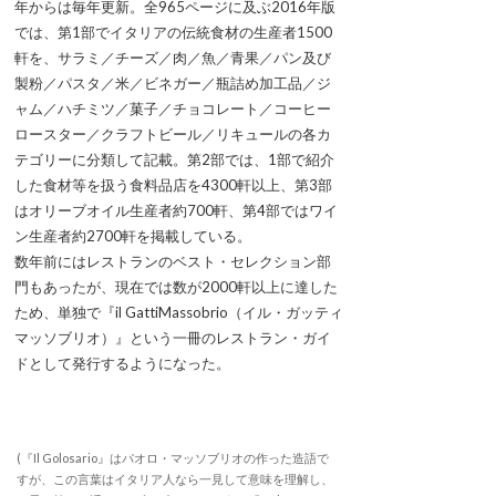
年からは毎年更新。全965ページに及ぶ2016年版
では、第1部でイタリアの伝統食材の生産者1500
軒を、サラミ／チーズ／肉／魚／青果／パン及び
製粉／パスタ／米／ビネガー／瓶詰め加工品／ジ
ャム／ハチミツ／菓子／チョコレート／コーヒー
ロースター／クラフトビール／リキュールの各カ
テゴリーに分類して記載。第2部では、1部で紹介
した食材等を扱う食料品店を4300軒以上、第3部
はオリーブオイル生産者約700軒、第4部ではワイ
ン生産者約2700軒を掲載している。
数年前にはレストランのベスト・セレクション部
門もあったが、現在では数が2000軒以上に達した
ため、単独で『il GattiMassobrio（イル・ガッティ
マッソブリオ）』という一冊のレストラン・ガイ
ドとして発行するようになった。
(『Il Golosario』はパオロ・マッソブリオの作った造語で
すが、この言葉はイタリア人なら一見して意味を理解し、