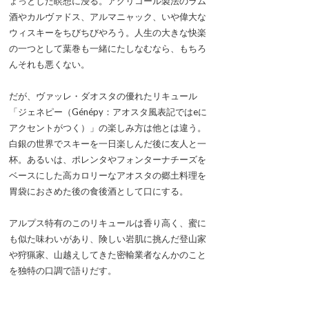
ょっとした瞑想に浸る。アグリコール製法のラム
酒やカルヴァドス、アルマニャック、いや偉大な
ウィスキーをちびちびやろう。人生の大きな快楽
の一つとして葉巻も一緒にたしなむなら、もちろ
んそれも悪くない。
だが、ヴァッレ・ダオスタの優れたリキュール
「ジェネピー（Génépy：アオスタ風表記ではeに
アクセントがつく）」の楽しみ方は他とは違う。
白銀の世界でスキーを一日楽しんだ後に友人と一
杯。あるいは、ポレンタやフォンターナチーズを
ベースにした高カロリーなアオスタの郷土料理を
胃袋におさめた後の食後酒として口にする。
アルプス特有のこのリキュールは香り高く、蜜に
も似た味わいがあり、険しい岩肌に挑んだ登山家
や狩猟家、山越えしてきた密輸業者なんかのこと
を独特の口調で語りだす。