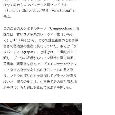
はなく舞台もロンバルディア州ソンドリオ
（Sondrio）県のスプルガ渓谷（Valle Spluga）に
飛ぶ。
この渓谷のカンポドルチーノ（Campodolcino）地
区では、古いユダヤ系のレーヴィ一族（いちぞ
く）が1600年代から、まるで錬金術師のごとき緻
密さで蒸溜酒の生産に携わっていた。彼らは「グ
ラパートゥ（grapat）」と呼ばれ、３世紀以上に
渡り、ブドウの収穫からワイン醸造に至る時期、
荷馬車に蒸溜器を積んで、ピエモンテ州やヴァッ
レ・ダオスタ州をあちらの渓谷こっちの谷と巡
り、ブドウの搾りかすを蒸溜してグラッパを造り
歩いた。彼らの多くは、仕事先で身の落ち着き場
所を見つけると巡回を止めて蒸溜所を開いた。