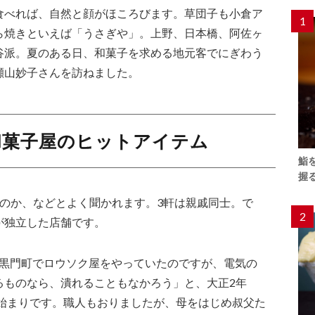
食べれば、自然と顔がほころびます。草団子も小倉ア
1
ら焼きといえば「うさぎや」。上野、日本橋、阿佐ヶ
谷派。夏のある日、和菓子を求める地元客でにぎわう
瀬山妙子さんを訪ねました。
和菓子屋のヒットアイテム
鮨
握
るのか、などとよく聞かれます。3軒は親戚同士。で
2
が独立した店舗です。
･黒門町でロウソク屋をやっていたのですが、電気の
るものなら、潰れることもなかろう」と、大正2年
が始まりです。職人もおりましたが、母をはじめ叔父た