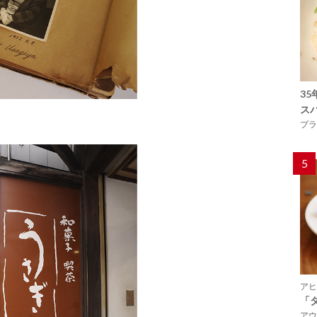
3
ス
プラ
5
アヒ
「
アウ