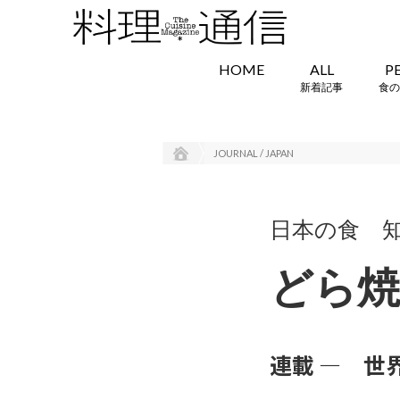
HOME
ALL
P
新着記事
食の
JOURNAL / JAPAN
日本の食 
どら焼き
連載 ― 世