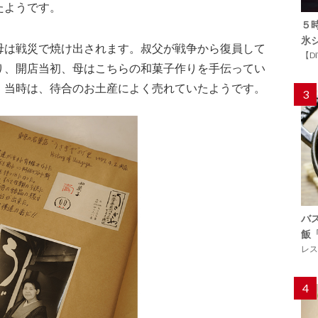
たようです。
５
氷
母は戦災で焼け出されます。叔父が戦争から復員して
【D
り、開店当初、母はこちらの和菓子作りを手伝ってい
。当時は、待合のお土産によく売れていたようです。
3
バ
飯
レス
4