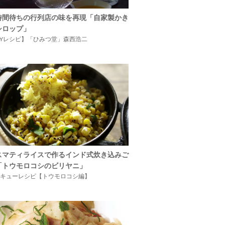
時間待ちの行列店の味を再現「自家製かき
シロップ」
IYレシピ】「ひみつ堂」森西浩二
スマティライスで作るインド式炊き込みご
「トウモロコシのビリヤニ」
キューレシピ【トウモロコシ編】