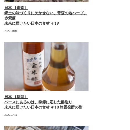
日本 ［青森］
郷土の味づくりに欠かせない、青森の地ハーブ。
赤紫蘇
未来に届けたい日本の食材 ＃19
2022.08.01
日本 ［福岡］
ベースにあるのは、季節に応じた酢造り
未来に届けたい日本の食材 ＃18 静置発酵の酢
2022.07.11