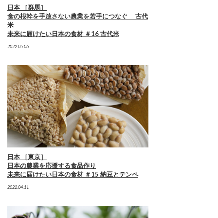
日本 ［群馬］
食の根幹を手放さない農業を若手につなぐ 古代
米
未来に届けたい日本の食材 ＃16 古代米
2022.05.06
日本 ［東京］
日本の農業を応援する食品作り
未来に届けたい日本の食材 ＃15 納豆とテンペ
2022.04.11