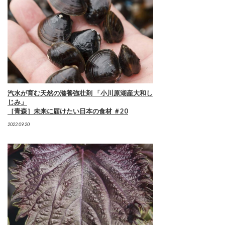
汽水が育む天然の滋養強壮剤 「小川原湖産大和し
じみ」
［青森］未来に届けたい日本の食材 ＃20
2022.09.20