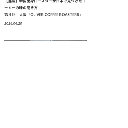
【連載】韓国出身ロースターが日本で見つけたコ
ーヒーの味の磨き方
第４回 大阪「OLIVER COFFEE ROASTERS」
2026.04.20
経営を語る料理学会。それがガストロノミーの新
しい現実。
第24 回 マドリード・フュージョン
2026.04.09