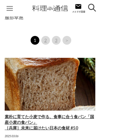
服部幸應
1
2
3
＞
素朴に育てた小麦で作る、食事に合う食パン「国
産小麦の食パン」
［兵庫］未来に届けたい日本の食材 #50
2025.03.06