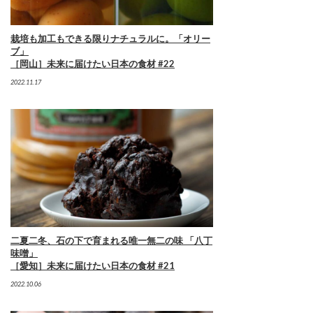
栽培も加工もできる限りナチュラルに。「オリー
ブ」
［岡山］未来に届けたい日本の食材 #22
2022.11.17
二夏二冬、石の下で育まれる唯一無二の味 「八丁
味噌」
［愛知］未来に届けたい日本の食材 #21
2022.10.06