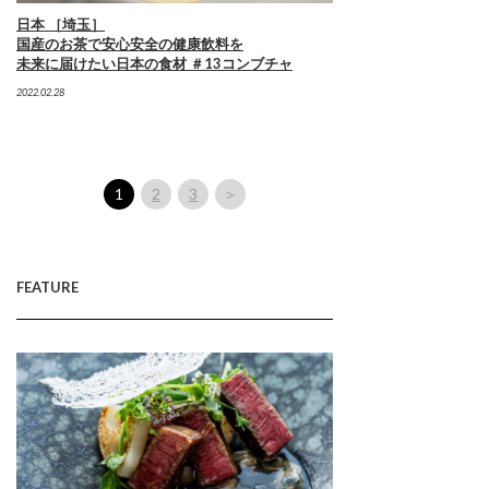
日本 ［埼玉］
国産のお茶で安心安全の健康飲料を
未来に届けたい日本の食材 ＃13コンブチャ
2022.02.28
1
2
3
＞
FEATURE