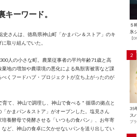
裏キーワード。
５
氷
見聡史さんは、徳島県神山町「かまパン＆ストア」のキ
【D
げに取り組んでいた。
2
300人の小さな町。農業従事者の平均年齢71歳と高
放棄地の増加や農環境の悪化による鳥獣害被害など課
るべくフードハブ・プロジェクトが立ち上がったのが
山で育て、神山で調理し、神山で食べる＂循環の拠点と
3
の「かまパン＆ストア」がオープンした。塩見さん
ス
家培養酵母で発酵させる「いつもの食パン」、お年寄
プラ
」など、神山の食卓に欠かせないパンを送り出してい