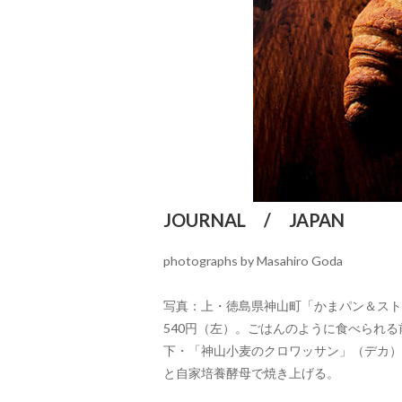
JOURNAL / JAPAN
photographs by Masahiro Goda
写真：上・徳島県神山町「かまパン＆スト
540円（左）。ごはんのように食べられ
下・「神山小麦のクロワッサン」（デカ）
と自家培養酵母で焼き上げる。