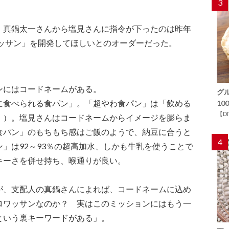
3
・真鍋太一さんから塩見さんに指令が下ったのは昨年
ワッサン」を開発してほしいとのオーダーだった。
ンにはコードネームがある。
グ
に食べられる食パン」。「超やわ食パン」は「飲める
1
【D
！）。塩見さんはコードネームからイメージを膨らま
食パン」のもちもち感はご飯のようで、納豆に合うと
4
」は92～93％の超高加水、しかも牛乳を使うことで
キーさを併せ持ち、喉通りが良い。
が、支配人の真鍋さんによれば、コードネームに込め
ロワッサンなのか？ 実はこのミッションにはもう一
という裏キーワードがある」。