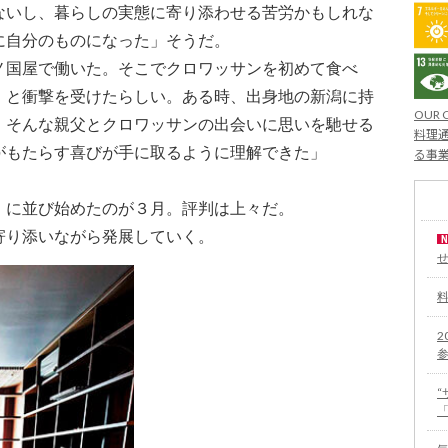
ないし、暮らしの実態に寄り添わせる苦労かもしれな
に自分のものになった」そうだ。
ノ国屋で働いた。そこでクロワッサンを初めて食べ
』と衝撃を受けたらしい。ある時、出身地の新潟に持
OUR 
。そんな親父とクロワッサンの出会いに思いを馳せる
料理通
がもたらす喜びが手に取るように理解できた」
る事
」に並び始めたのが３月。評判は上々だ。
寄り添いながら発展していく。
2