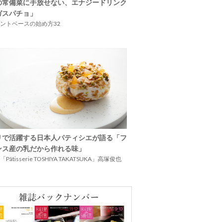
の常備菜に手放せない、エナジードリンク
ガスパチョ」
ントベースの始め方32
リで活躍する日本人パティシエが語る「フ
ンス産の乳だから作れる味」
Pâtisserie TOSHIYA TAKATSUKA」高塚俊也