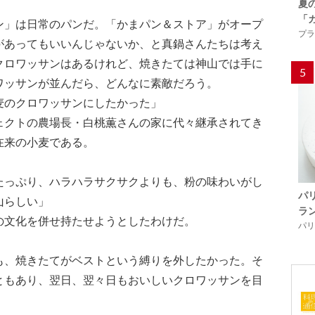
夏
「
ン」は日常のパンだ。「かまパン＆ストア」がオープ
プラ
があってもいいんじゃないか、と真鍋さんたちは考え
クロワッサンはあるけれど、焼きたては神山では手に
5
ワッサンが並んだら、どんなに素敵だろう。
麦のクロワッサンにしたかった」
ェクトの農場長・白桃薫さんの家に代々継承されてき
在来の小麦である。
たっぷり、ハラハラサクサクよりも、粉の味わいがし
パ
山らしい」
ラ
の文化を併せ持たせようとしたわけだ。
パリ「
も、焼きたてがベストという縛りを外したかった。そ
ともあり、翌日、翌々日もおいしいクロワッサンを目