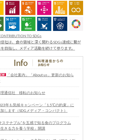
CONTRIBUTION TO SDGs
信社は、食の領域と深く関わるSDGs達成に繋が
業を目指し、メディア活動を続けて参ります。
「会社案内」「About us」更新のお知ら
せ
料理通信社 移転のお知らせ
023年も気候キャンペーン「1.5℃の約束」に
参加します（SDGメディア・コンパクト）
“サステナブル”を五感で知る食のプログラム
「生きる力を養う学校」開講