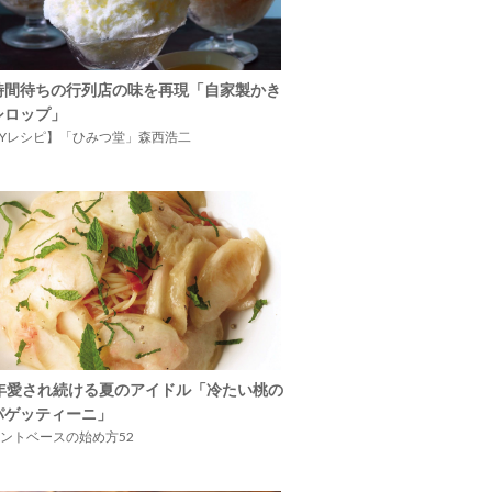
時間待ちの行列店の味を再現「自家製かき
シロップ」
IYレシピ】「ひみつ堂」森西浩二
5年愛され続ける夏のアイドル「冷たい桃の
パゲッティーニ」
ントベースの始め方52