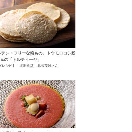
ルテン・フリーな粉もの。トウモロコシ粉
00％の「トルティーヤ」
IYレシピ】「北出食堂」北出茂雄さん