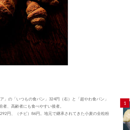
ア」の「いつもの食パン」324円（右）と「超やわ食パン」
1
る前者、高齢者にも食べやすい後者。
292円、（チビ）86円。地元で継承されてきた小麦の全粒粉