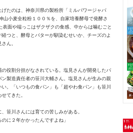
上げたのは、神奈川県の製粉所「ミルパワージャパ
た神山小麦全粒粉１００％を、自家培養酵母で発酵さ
いた表面や端っこはザクザクの食感、中からは噛むごと
が経つと、酵母とバターが馴染むせいか、チーズのよ
見さん。
場の役割分担がなされている。塩見さんが開発したパ
パン製造責任者の笹川大輔さん。塩見さんが生みの親
いい。「いつもの食パン」も「超やわ食パン」も笹川
わせてきた。
に、笹川さんには育ての苦しみがある。
るのに２年かかったんですよね」