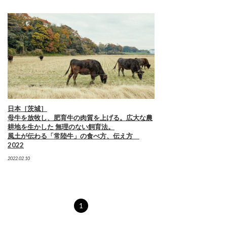
日本［茨城］
母牛を放牧し、肥育牛の肉質を上げる。広大な農
耕地を生かした 無理のない飼育法。
風土が伝わる「常陸牛」の食べ方、伝え方
2022
2022.02.10
1