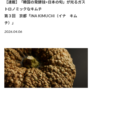
【連載】「韓国の発酵技×日本の旬」が光るガス
トロノミックなキムチ
第３回 京都「INA KIMUCHI（イナ キム
チ）」
2026.04.06
繋がりゆく、生命のかたち 「古来種野菜」は、美
しい
2026.04.02