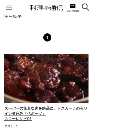
中村鉄平
1
スーパーの無名な肉を絶品に。トスカーナの赤ワ
イン煮込み「ペポーゾ」
スローレシピ05
2022.11.10