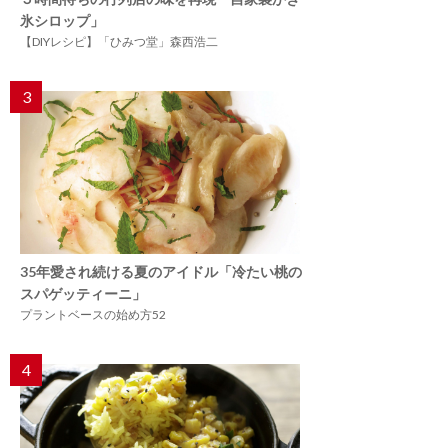
氷シロップ」
【DIYレシピ】「ひみつ堂」森西浩二
3
35年愛され続ける夏のアイドル「冷たい桃の
スパゲッティーニ」
プラントベースの始め方52
4