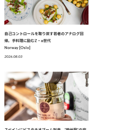
自己コントロールを取り戻す若者のアナログ回
帰。手料理に励むZ・α世代
Norway [Oslo]
2026.08.03
スペインにピスタチオブーム到来。“欧州発”の安