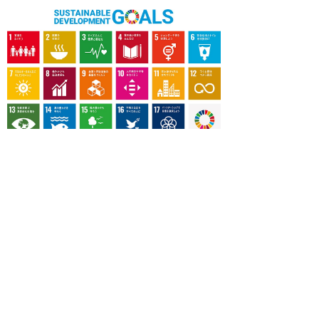
OUR CONTRIBUTION TO SDGs
料理通信社は、食の領域と深く関わるSDGs達成に繋が
る事業を目指し、メディア活動を続けて参ります。
「会社案内」「About us」更新のお知ら
せ
料理通信社 移転のお知らせ
2023年も気候キャンペーン「1.5℃の約束」に
参加します（SDGメディア・コンパクト）