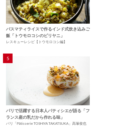
バスマティライスで作るインド式炊き込みご
飯「トウモロコシのビリヤニ」
レスキューレシピ【トウモロコシ編】
5
パリで活躍する日本人パティシエが語る「フ
ランス産の乳だから作れる味」
パリ「Pâtisserie TOSHIYA TAKATSUKA」高塚俊也