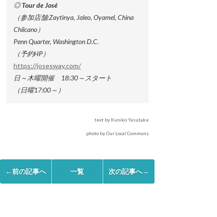
◎ Tour de José
（参加店舗:Zaytinya, Jaleo, Oyamel, China
Chilcano）
Penn Quarter, Washington D.C.
（予約HP）
https://josesway.com/
日～木曜開催 18:30～スタート
（日曜17:00～）
text by Kuniko Yasutake
photo by Our Local Commons
←前の記事へ
一覧
次の記事へ→