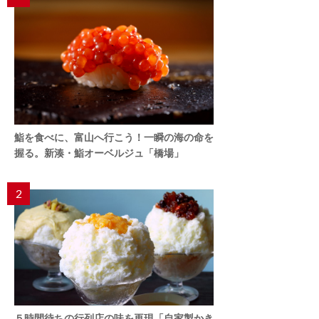
鮨を食べに、富山へ行こう！一瞬の海の命を
握る。新湊・鮨オーベルジュ「橋場」
2
５時間待ちの行列店の味を再現「自家製かき