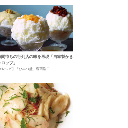
時間待ちの行列店の味を再現「自家製かき
シロップ」
IYレシピ】「ひみつ堂」森西浩二