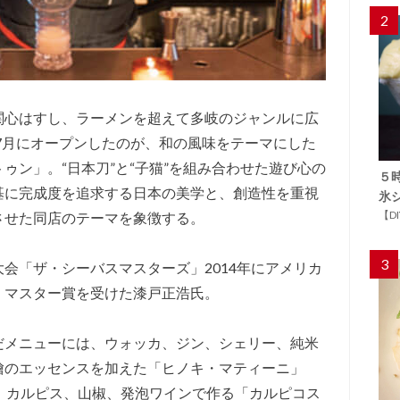
2
関心はすし、ラーメンを超えて多岐のジャンルに広
年7月にオープンしたのが、和の風味をテーマにした
ゥン」。“日本刀”と“子猫”を組み合わせた遊び心の
５
基に完成度を追求する日本の美学と、創造性を重視
氷
【D
させた同店のテーマを象徴する。
3
会「ザ・シーバスマスターズ」2014年にアメリカ
・マスター賞を受けた漆戸正浩氏。
だメニューには、ウォッカ、ジン、シェリー、純米
檜のエッセンスを加えた「ヒノキ・マティーニ」
、カルピス、山椒、発泡ワインで作る「カルピコス