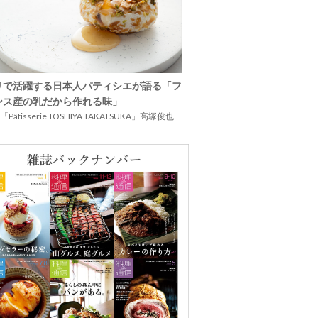
リで活躍する日本人パティシエが語る「フ
ンス産の乳だから作れる味」
Pâtisserie TOSHIYA TAKATSUKA」高塚俊也