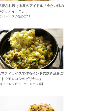
5年愛され続ける夏のアイドル「冷たい桃の
パゲッティーニ」
ントベースの始め方52
スマティライスで作るインド式炊き込みご
「トウモロコシのビリヤニ」
キューレシピ【トウモロコシ編】