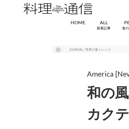
HOME
ALL
P
新着記事
食の
JOURNAL / 世界の食トレンド
America [Ne
和の風
カク