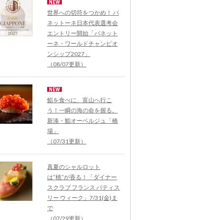
世界への切符をつかめ！ パ
ネットーネ日本代表選考会
エントリー開始「パネット
ーネ・ワールドチャンピオ
ンシップ2027」
（08/07更新）
鮨を食べに、富山へ行こ
う！一瞬の海の命を握る。
新湊・鮨オーベルジュ「橋
場」
（07/31更新）
真夏のシャルロット
は“桃”が香る！「ダイナー
スクラブ フランス パティス
リー ウィーク」7/31(金)ま
で
（07/29更新）