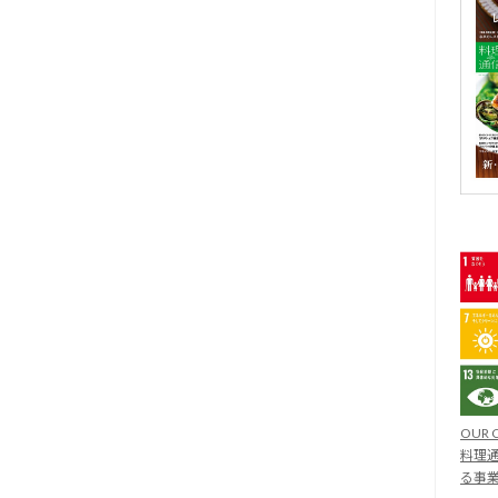
OUR 
料理通
る事