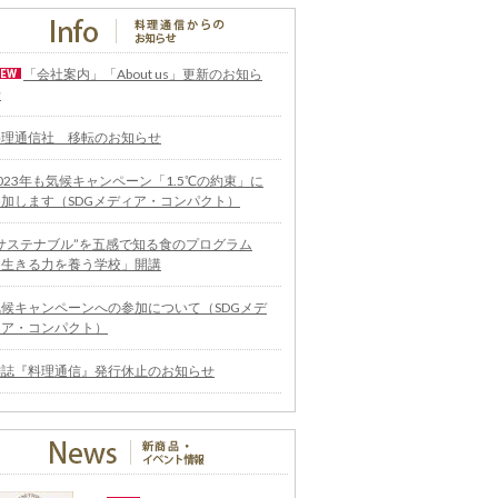
「会社案内」「About us」更新のお知ら
せ
料理通信社 移転のお知らせ
023年も気候キャンペーン「1.5℃の約束」に
参加します（SDGメディア・コンパクト）
“サステナブル”を五感で知る食のプログラム
「生きる力を養う学校」開講
気候キャンペーンへの参加について（SDGメデ
ィア・コンパクト）
雑誌『料理通信』発行休止のお知らせ