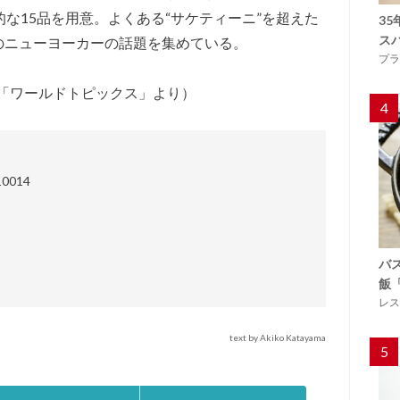
的な15品を用意。よくある“サケティーニ”を超えた
3
ス
のニューヨーカーの話題を集めている。
プラ
／「ワールドトピックス」より）
4
10014
バ
飯
レス
text by Akiko Katayama
5