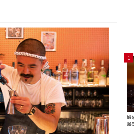
1
鮨
握