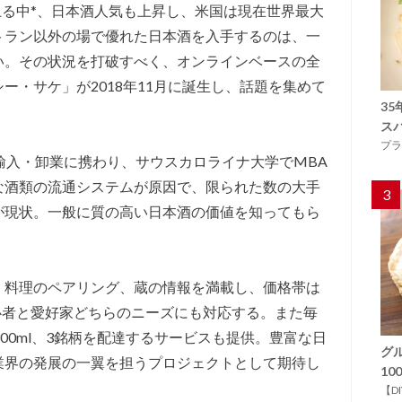
に上る中*、日本酒人気も上昇し、米国は現在世界最大
トラン以外の場で優れた日本酒を入手するのは、一
い。その状況を打破すべく、オンラインベースの全
ー・サケ」が2018年11月に誕生し、話題を集めて
3
ス
プラ
輸入・卸業に携わり、サウスカロライナ大学でMBA
な酒類の流通システムが原因で、限られた数の大手
3
が現状。一般に質の高い日本酒の価値を知ってもら
、料理のペアリング、蔵の情報を満載し、価格帯は
初心者と愛好家どちらのニーズにも対応する。また毎
00ml、3銘柄を配達するサービスも提供。豊富な日
グ
業界の発展の一翼を担うプロジェクトとして期待し
1
【D