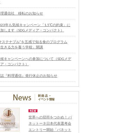
せ
料理通信社 移転のお知らせ
023年も気候キャンペーン「1.5℃の約束」に
参加します（SDGメディア・コンパクト）
“サステナブル”を五感で知る食のプログラム
「生きる力を養う学校」開講
気候キャンペーンへの参加について（SDGメデ
ィア・コンパクト）
雑誌『料理通信』発行休止のお知らせ
世界への切符をつかめ！ パ
ネットーネ日本代表選考会
エントリー開始「パネット