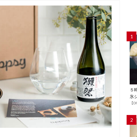
1
５
氷
【D
2