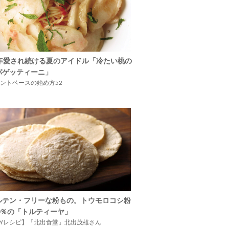
5年愛され続ける夏のアイドル「冷たい桃の
パゲッティーニ」
ントベースの始め方52
ルテン・フリーな粉もの。トウモロコシ粉
00％の「トルティーヤ」
IYレシピ】「北出食堂」北出茂雄さん