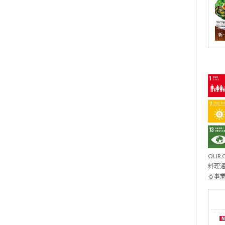
OUR 
料理通
る事