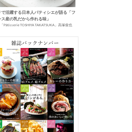
リで活躍する日本人パティシエが語る「フ
ンス産の乳だから作れる味」
Pâtisserie TOSHIYA TAKATSUKA」高塚俊也