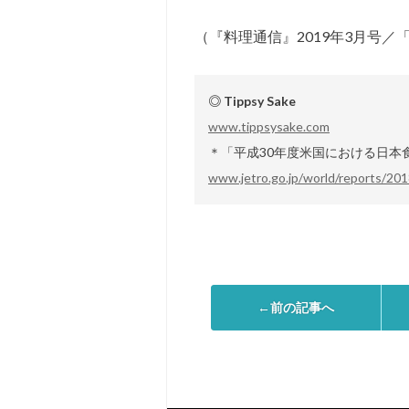
（『料理通信』2019年3月号
◎ Tippsy Sake
www.tippsysake.com
＊「平成30年度米国における日本
www.jetro.go.jp/world/reports/20
←前の記事へ