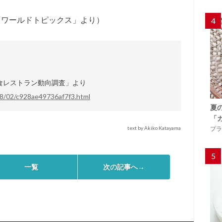
／「ワールドトピックス」より）
4
食レストラン動向調査」より
18/02/c928ae49736af7f3.html
夏
「
プラ
text by Akiko Katayama
5
一覧
次の記事へ→