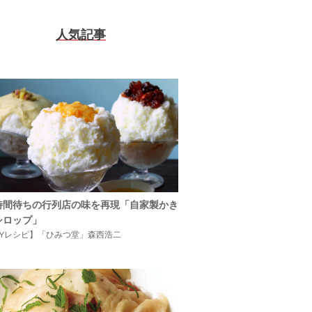
人気記事
時間待ちの行列店の味を再現「自家製かき
シロップ」
IYレシピ】「ひみつ堂」森西浩二