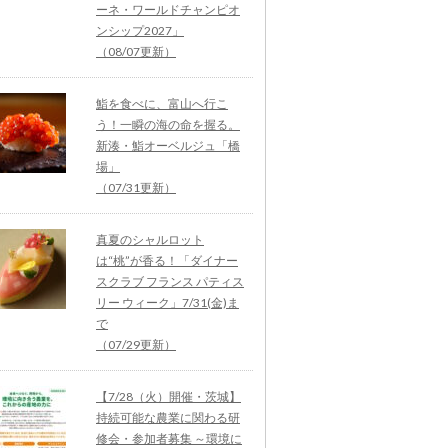
ーネ・ワールドチャンピオ
ンシップ2027」
（08/07更新）
鮨を食べに、富山へ行こ
う！一瞬の海の命を握る。
新湊・鮨オーベルジュ「橋
場」
（07/31更新）
真夏のシャルロット
は“桃”が香る！「ダイナー
スクラブ フランス パティス
リー ウィーク」7/31(金)ま
で
（07/29更新）
【7/28（火）開催・茨城】
持続可能な農業に関わる研
修会・参加者募集 ～環境に