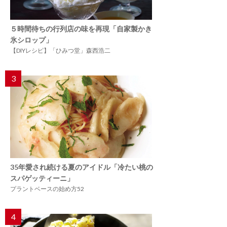
５時間待ちの行列店の味を再現「自家製かき
氷シロップ」
【DIYレシピ】「ひみつ堂」森西浩二
3
35年愛され続ける夏のアイドル「冷たい桃の
スパゲッティーニ」
プラントベースの始め方52
4