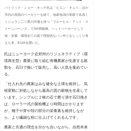
パトリック・ショー・キッチ氏は「ビエン・キュイ」ほか
市内の屈指のベーカリーを経て、地産地消の実践で名高く
ミシュラン二ツ星の評価も持つ「ブルーヒル・アット・ス
トーンバーンズ」で5年間勤務。ヘッドベーカーとして
味・栄養・環境全ての面で理想的なパン作りをじっくり考
えた末、BGMを開いた。
氏はニューヨーク近郊州のリジェネラティブ（環
境再生型）農業に取り組む有機農家が生産する穀
類を、石臼で挽いて販売し、高い人気を集めてい
る。
「仕入れ先の農家はみな健全な土壌を維持し、気
候変動に対処しながら最高の質の穀物を生産して
います。シンプルに２枚の石で磨り潰す石臼挽き
は、ローラー式の製粉機より時間はかかります
が、種子や芽や殻の部分の栄養素を維持しなが
ら、より繊細な粉に仕上げてくれるんです」
農家と共通の理念を分かち合いながら、自然本来