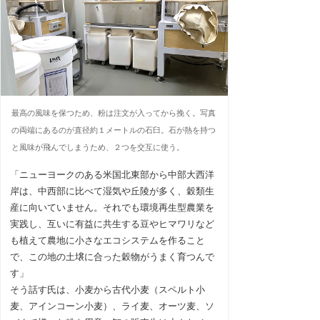
最高の風味を保つため、粉は注文が入ってから挽く。写真
の両端にあるのが直径約１メートルの石臼。石が熱を持つ
と風味が飛んでしまうため、２つを交互に使う。
「ニューヨークのある米国北東部から中部大西洋
岸は、中西部に比べて湿気や丘陵が多く、穀類生
産に向いていません。それでも環境再生型農業を
実践し、互いに有益に共生する豆やヒマワリなど
も植えて農地に小さなエコシステムを作ること
で、この地の土壌に合った穀物がうまく育つんで
す」
そう話す氏は、小麦から古代小麦（スペルト小
麦、アインコーン小麦）、ライ麦、オーツ麦、ソ