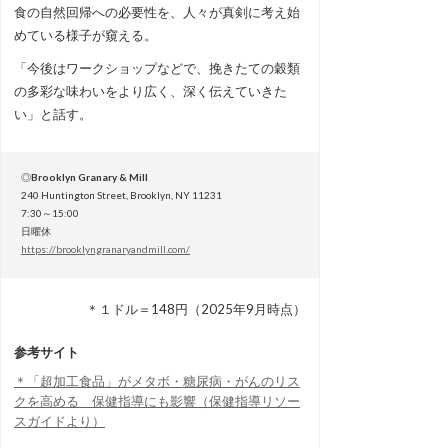
食の自然回帰への必要性を、人々が真剣に考え始
めている様子が窺える。
「今後はワークショップなどで、挽きたての穀類
の多彩な味わいをより広く、深く伝えていきた
い」と話す。
◎
Brooklyn Granary & Mill
240 Huntington Street, Brooklyn, NY 11231
7:30～15:00
日曜休
https://brooklyngranaryandmill.com/
＊１ドル＝148円（2025年9月時点）
参考サイト
＊「超加工食品」がメタボ・糖尿病・がんのリス
クを高める 保健指導にも影響（保健指導リソー
スガイドより）