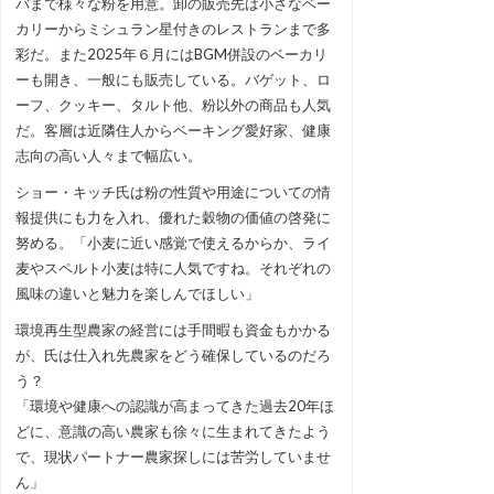
バまで様々な粉を用意。卸の販売先は小さなベー
カリーからミシュラン星付きのレストランまで多
彩だ。また2025年６月にはBGM併設のベーカリ
ーも開き、一般にも販売している。バゲット、ロ
ーフ、クッキー、タルト他、粉以外の商品も人気
だ。客層は近隣住人からベーキング愛好家、健康
志向の高い人々まで幅広い。
ショー・キッチ氏は粉の性質や用途についての情
報提供にも力を入れ、優れた穀物の価値の啓発に
努める。「小麦に近い感覚で使えるからか、ライ
麦やスペルト小麦は特に人気ですね。それぞれの
風味の違いと魅力を楽しんでほしい」
環境再生型農家の経営には手間暇も資金もかかる
が、氏は仕入れ先農家をどう確保しているのだろ
う？
「環境や健康への認識が高まってきた過去20年ほ
どに、意識の高い農家も徐々に生まれてきたよう
で、現状パートナー農家探しには苦労していませ
ん」