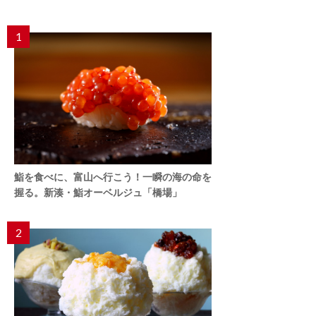
1
鮨を食べに、富山へ行こう！一瞬の海の命を
握る。新湊・鮨オーベルジュ「橋場」
2