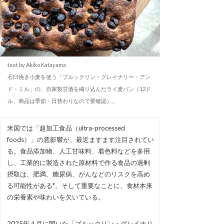
text by Akiko Katayama
石臼挽き小麦を使う「ブルックリン・グレイナリー・アン
ド・ミル」の、自家製甘酒を織り込んだライ麦パン（12ド
ル、商品は季節・日替わりなので要確認）。
米国では「超加工食品（ultra-processed
foods）」の悪影響が、最近ますます注目されてい
る。食品添加物、人工甘味料、着色料などを多用
し、工業的に製造された原材料で作る食品の過剰
摂取は、肥満、糖尿病、がんなどのリスクを高め
る可能性がある*。そして重要なことに、食材本来
の栄養素や味わいを欠いている。
2025年４月に開いた「ブルックリン・グレイナリ