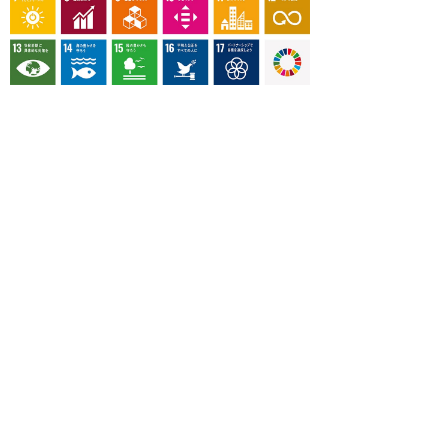
OUR CONTRIBUTION TO SDGs
料理通信社は、食の領域と深く関わるSDGs達成に繋が
る事業を目指し、メディア活動を続けて参ります。
「会社案内」「About us」更新のお知ら
せ
料理通信社 移転のお知らせ
2023年も気候キャンペーン「1.5℃の約束」に
参加します（SDGメディア・コンパクト）
“サステナブル”を五感で知る食のプログラム
「生きる力を養う学校」開講
気候キャンペーンへの参加について（SDGメデ