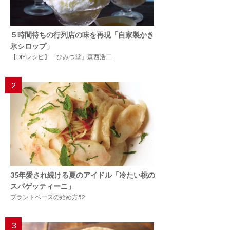
５時間待ちの行列店の味を再現「自家製かき
氷シロップ」
【DIYレシピ】「ひみつ堂」森西浩二
2
35年愛され続ける夏のアイドル「冷たい桃の
スパゲッティーニ」
プラントベースの始め方52
3