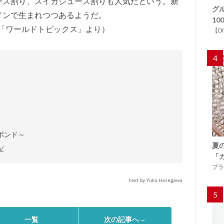
ース割り、スイカジュース割りも人気だという。新
グ
ドンで生まれつつあるようだ。
1
／「ワールドトピックス」より）
【D
4
0ポンド～
夏
/
「
プラ
text by Yuka Hasegawa
5
一覧
次の記事へ→