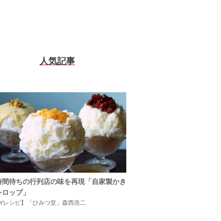
人気記事
時間待ちの行列店の味を再現「自家製かき
シロップ」
IYレシピ】「ひみつ堂」森西浩二