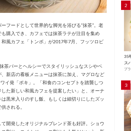
2
ーフードとして世界的な脚光を浴びる“抹茶”。老
でも購入でき、カフェでは抹茶ラテが注目を集め
和風カフェ「トンボ」が2017年7月、フッツロビ
3
ス
、抹茶バーとヘルシーでスタイリッシュなスシやベ
プラ
が、新店の看板メニューは抹茶に加え、マグロなど
ハワイ発「ポキ」。「和食のコンセプトを踏襲しつ
3
ジした新しい和風カフェを提案したい」と、オーナ
キは黒米入りのすし飯、もしくは細切りにしたズッ
で供される。
して開発したオリジナルブレンド茶も好評。ショウ