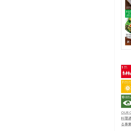
OUR 
料理通
る事