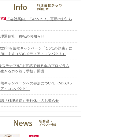
「会社案内」「About us」更新のお知ら
せ
料理通信社 移転のお知らせ
023年も気候キャンペーン「1.5℃の約束」に
参加します（SDGメディア・コンパクト）
“サステナブル”を五感で知る食のプログラム
「生きる力を養う学校」開講
気候キャンペーンへの参加について（SDGメデ
ィア・コンパクト）
雑誌『料理通信』発行休止のお知らせ