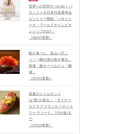
世界への切符をつかめ！ パ
ネットーネ日本代表選考会
エントリー開始「パネット
ーネ・ワールドチャンピオ
ンシップ2027」
（08/07更新）
鮨を食べに、富山へ行こ
う！一瞬の海の命を握る。
新湊・鮨オーベルジュ「橋
場」
（07/31更新）
真夏のシャルロット
は“桃”が香る！「ダイナー
スクラブ フランス パティス
リー ウィーク」7/31(金)ま
で
（07/29更新）