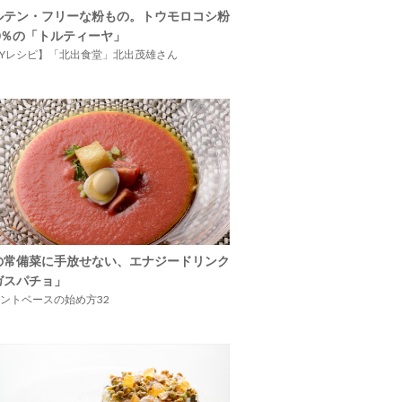
ルテン・フリーな粉もの。トウモロコシ粉
00％の「トルティーヤ」
IYレシピ】「北出食堂」北出茂雄さん
の常備菜に手放せない、エナジードリンク
ガスパチョ」
ントベースの始め方32