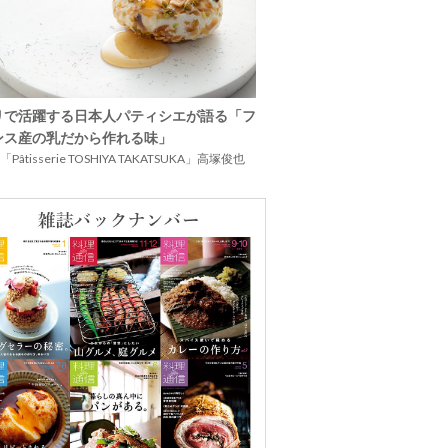
リで活躍する日本人パティシエが語る「フ
ンス産の乳だから作れる味」
Pâtisserie TOSHIYA TAKATSUKA」高塚俊也