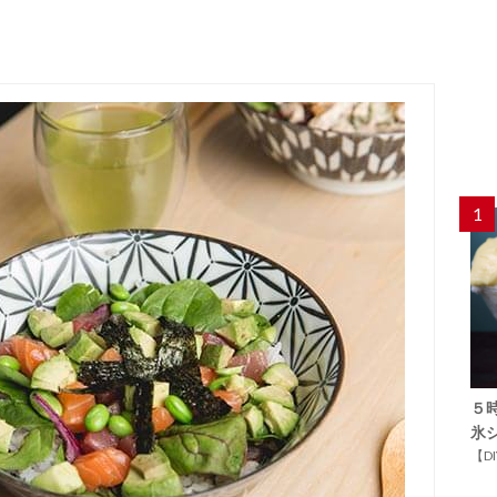
1
５
氷
【D