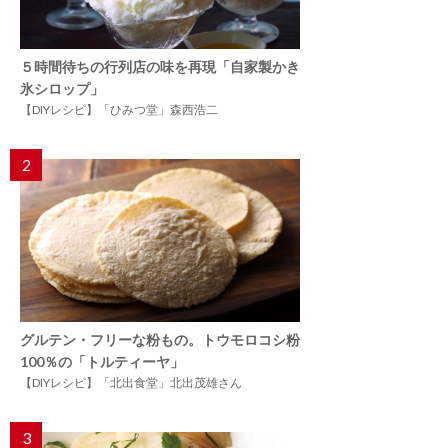
５時間待ちの行列店の味を再現「自家製かき
氷シロップ」
【DIYレシピ】「ひみつ堂」森西浩二
2
グルテン・フリーな粉もの。トウモロコシ粉
100％の「トルティーヤ」
【DIYレシピ】「北出食堂」北出茂雄さん
3