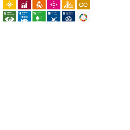
OUR CONTRIBUTION TO SDGs
料理通信社は、食の領域と深く関わるSDGs達成に繋が
る事業を目指し、メディア活動を続けて参ります。
「会社案内」「About us」更新のお知ら
せ
料理通信社 移転のお知らせ
2023年も気候キャンペーン「1.5℃の約束」に
参加します（SDGメディア・コンパクト）
“サステナブル”を五感で知る食のプログラム
「生きる力を養う学校」開講
気候キャンペーンへの参加について（SDGメデ