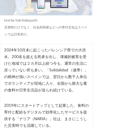
text by Yuki Kobayashi
災害時だけでなく、社会的弱者などへの寄付文化はスペイ
ンでは日常的だ。
2024年10月末に起こったバレンシア県での大洪
水。200名を超える死者を出し、壊滅的被害を受
けた地域では２カ月以上経つ今も、通常の生活に
戻っていない所も多い。「Solidalidad （連帯）」
の精神が強いスペインでは、翌日から数千人単位
でボランティアが現地に入り、全国から膨大な量
の食料や日常生活品が送られ続けている。
2019年にスタートアップとして起業した、食料の
寄付と配給をデジタルで効率化したサービスを提
供する「ナリア（NARIA）」社は、まさにこうし
た災害時でも活躍している。