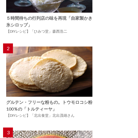
５時間待ちの行列店の味を再現「自家製かき
氷シロップ」
【DIYレシピ】「ひみつ堂」森西浩二
2
グルテン・フリーな粉もの。トウモロコシ粉
100％の「トルティーヤ」
【DIYレシピ】「北出食堂」北出茂雄さん
3