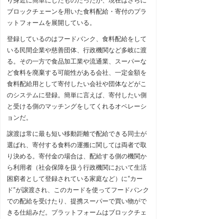
ブロックチェーンを用いた食料配給・寄付のプラ
ットフォームを展開している。
登録しているのはフードバンク、食料配給をして
いる民間企業や慈善団体、行政機関など多岐に渡
る。その一方で食品加工業や流通業、スーパーな
ど食料を廃棄する可能性がある会社、一定金額を
食料配給用として寄付したい会社や団体などがこ
のシステムに登録。簡単に言えば、寄付したい側
と受ける側のマッチングをしてくれるオペレーシ
ョンだ。
譲渡は常に最も短い移動距離で配給できる同士が
選ばれ、寄付する食料の運搬に関しては両者で取
り決める。寄付金の場合は、配給する側の機関か
ら利用者（社会保障を扱う行政機関において生活
困窮者として登録されている家庭など）に“カー
ド”が譲渡され、このカードを使ってフードバンク
での配給を受けたり、提携スーパーで買い物がで
きる仕組みだ。プラットフォームはブロックチェ