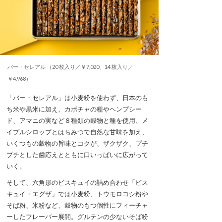
バー・セレアル （20 枚入り／￥7,020、14 枚入り／
￥4,968）
「バー・セレアル」は小麦粉を使わず、日本のも
ち米や黒米に加え、カボチャの種やヘンプシー
ド、アマニの実など８種類の穀物と種を使用、メ
イプルシロップとはちみつで自然な甘味を加え、
いくつもの穀物の旨味とコクが、ザクザク、プチ
プチとした歯応えとともに口いっぱいに広がって
いく。
そして、六角形のビスキュイの詰め合わせ「ビス
キュイ・エグザ」では小麦粉、トウモロコシ粉や
そば粉、米粉など、穀物のもつ個性にフィーチャ
ーしたフレーバー展開。グルテンの少ないそば粉