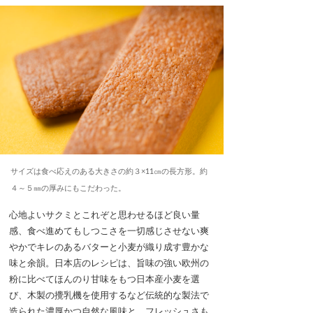
サイズは食べ応えのある大きさの約３×11㎝の長方形。約
４～５㎜の厚みにもこだわった。
心地よいサクミとこれぞと思わせるほど良い量
感、食べ進めてもしつこさを一切感じさせない爽
やかでキレのあるバターと小麦が織り成す豊かな
味と余韻。日本店のレシピは、旨味の強い欧州の
粉に比べてほんのり甘味をもつ日本産小麦を選
び、木製の攪乳機を使用するなど伝統的な製法で
造られた濃厚かつ自然な風味と、フレッシュさも