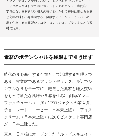
アラン・デュカスが描くおいしさを追求した“ビスキュイ・キ
ュイジネ＝料理仕立てのビスケット）のビスケット専門店”。
妥協のない素材選びと職人の技術を生かして複雑に重なる食感
と究極の味わいを表現する。隣接するビーン・トゥ・バーの工
房で仕立てる自家製ショコラ、ガナッシュ、プラリネなども素
材に活用。
素材のポテンシャルを極限まで引き出す
時代の食を牽引する存在として活躍する料理人で
あり、実業家であるアラン・デュカス。身近でシ
ンプルな食をテーマに、厳選した素材と職人技術
をもって新たな風味や食感を生み出す氏の“マニュ
ファクチュール（工房）”プロジェクトの第４弾、
チョコレート、コーヒー（日本未上陸）、アイス
クリーム（日本未上陸）に次ぐビスケット専門店
が、日本上陸した。
東京・日本橋にオープンした「ル・ビスキュイ・