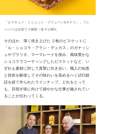
「ビスキュイ・ミニュット・プリューン&キナコ 」。フレ
ーバーは全部で３種類（各￥1,080）
そのほか、薄く焼き上げた ２枚のビスケットに
「ル・ショコラ・アラン・デュカス」のガナッシ
ュやプラリネ、マーマレードを挟み、風味豊かな
ショコラでコーティングしたビスケットなど、い
ずれも素材に対して真摯に向き合い、職人の知恵
と技術を駆使してその味わいを高めるべく試行錯
誤を経て作られたラインナップ。どれをとって
も、目指す味に向けて細やかな仕事が施されてい
ることが伝わってくる。