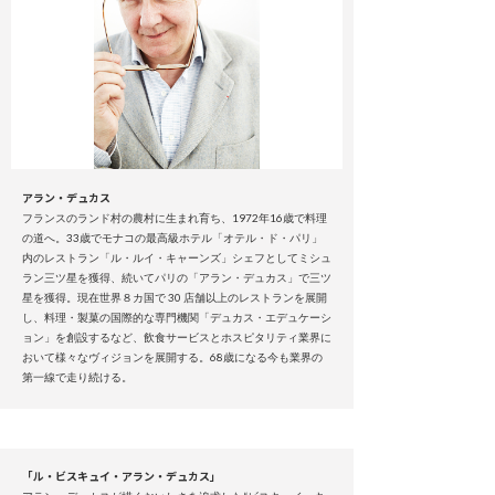
アラン・デュカス
フランスのランド村の農村に生まれ育ち、1972年16歳で料理
の道へ。33歳でモナコの最高級ホテル「オテル・ド・パリ」
内のレストラン「ル・ルイ・キャーンズ」シェフとしてミシュ
ラン三ツ星を獲得、続いてパリの「アラン・デュカス」で三ツ
星を獲得。現在世界８カ国で 30 店舗以上のレストランを展開
し、料理・製菓の国際的な専門機関「デュカス・エデュケーシ
ョン」を創設するなど、飲食サービスとホスピタリティ業界に
おいて様々なヴィジョンを展開する。68歳になる今も業界の
第一線で走り続ける。
「ル・ビスキュイ・アラン・デュカス」