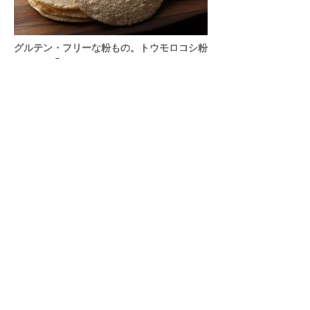
グルテン・フリーな粉もの。トウモロコシ粉
100％の「トルティーヤ」
【DIYレシピ】「北出食堂」北出茂雄さん
4
夏の常備菜に手放せない、エナジードリンク
「ガスパチョ」
プラントベースの始め方32
5