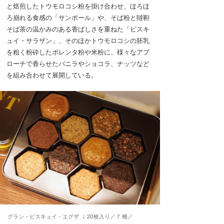
と焙煎したトウモロコシ粉を掛け合わせ、ほろほ
ろ崩れる食感の「サンポール」や、そば粉と韃靼
そば茶の温かみのある香ばしさを重ねた「ビスキ
ュイ・サラザン」、そのほかトウモロコシの胚乳
を粗く粉砕したポレンタ粉や米粉に、様々なアプ
ローチで香らせたバニラやショコラ、ナッツなど
を組み合わせて展開している。
グラン・ビスキュイ・エグザ （ 20 枚入り／７ 種／