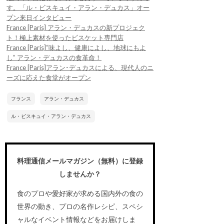
す。「ル・ビスキュイ・アラン・デュカス」オー
プン来日インタビュー
France [Paris] アラン・デュカスの新プロジェク
ト！極上素材を使ったビスケット専門店
France [Paris]“味よし、健康によし、地球にもよ
し” アラン・デュカスの食革命！
France [Paris]アラン･デュカスによる、現代人のニ
ーズに応えた食堂がオープン
フランス
アラン・デュカス
ル・ビスキュイ・アラン・デュカス
料理通信メールマガジン（無料）に登録
しませんか？
食のプロや愛好家が求める国内外の食の
世界の動き、プロの名作レシピ、スペシ
ャルなイベント情報などをお届けしま