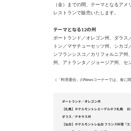
（金）までの間、テーマとなるアメリ
レストランで販売いたします。
テーマとなる12の州
ポートランド／オレゴン州、ダラス
トン／マサチューセッツ州、シカゴ
ンフランシスコ／カリフォルニア州
州、アトランタ／ジョージア州、セ
（「料理通信」のNewsコーナーでは、食に
ポートランド／オレゴン州
【札幌】ホテルモントレエーデルホフ札幌 日本料理
ダラス／テキサス州
【仙台】ホテルモントレ仙台 フランス料理「エ