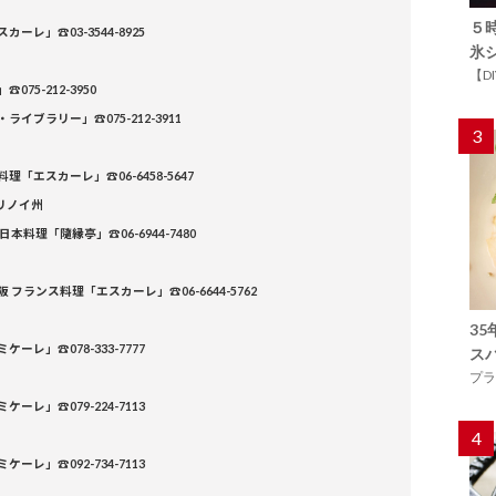
５
スカーレ」
☎
03-3544-8925
氷
【D
」
☎
075-212-3950
・ライブラリー」
☎
075-212-3911
3
料理「エスカーレ」
☎
06-6458-5647
リノイ州
 日本料理「隨縁亭」
☎
06-6944-7480
阪 フランス料理「エスカーレ」
☎
06-6644-5762
3
ミケーレ」
☎
078-333-7777
ス
プラ
ミケーレ」
☎
079-224-7113
4
ミケーレ」
☎
092-734-7113