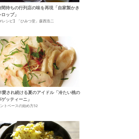
時間待ちの行列店の味を再現「自家製かき
シロップ」
IYレシピ】「ひみつ堂」森西浩二
5年愛され続ける夏のアイドル「冷たい桃の
パゲッティーニ」
ントベースの始め方52