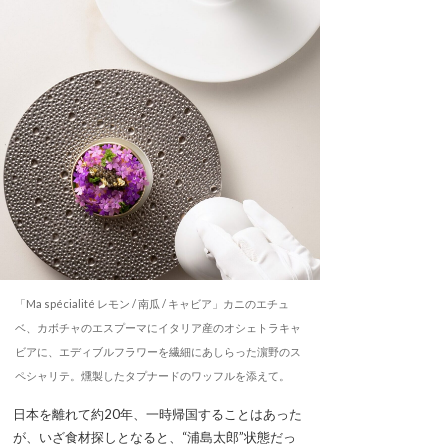
「Ma spécialité レモン / 南瓜 / キャビア」カニのエチュ
ベ、カボチャのエスプーマにイタリア産のオシェトラキャ
ビアに、エディブルフラワーを繊細にあしらった濵野のス
ペシャリテ。燻製したタプナードのワッフルを添えて。
日本を離れて約20年、一時帰国することはあった
が、いざ食材探しとなると、“浦島太郎”状態だっ