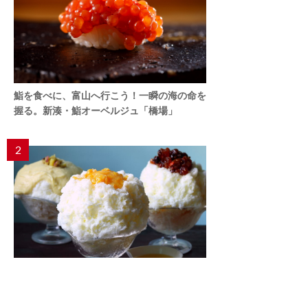
鮨を食べに、富山へ行こう！一瞬の海の命を
握る。新湊・鮨オーベルジュ「橋場」
2
５時間待ちの行列店の味を再現「自家製かき
氷シロップ」
【DIYレシピ】「ひみつ堂」森西浩二