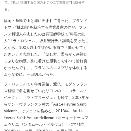
て、同社が展開する全国のホテルにて調理部門も監修す
る。
福岡・糸島で山と海に囲まれて育った。ブランド
トマト“桃太郎”を栽培する専業農家の倅だ。フラ
ンス料理人を志したのは調理師学校で“料理の鉄
人”「ラ・ロシェル」坂井宏行氏の講義を受けたこ
とから。100人以上生徒がいる前で「働かせてく
ださい」と志願した。「話し方、柔らかく余裕た
っぷりな物腰。身に着けた服装まですべて恰好良
かったんです」。フランスのエスプリを体現する
ような姿に、一目惚れだった。
ラ・ロシェルで８年修業後、渡仏。モダンフラン
ス料理で名を馳せていたリヨンの「ニコラ・ル・
ベック」、「ラ・プラージュ」を経て、2007年か
らサン＝ヴァランタン村の「Au 14 Février Saint-
Valentin」でシェフを務める。2013年「Au 14
Février Saint-Amour-Bellevue（オーキャトーズフ
ェヴリエ サンタムール・ベルヴュ）」にて独立、