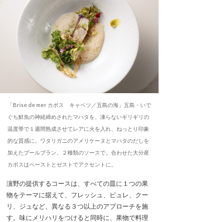
「Brise de mer カボス キャベツ／五島の海」五島・いで
ぐち鮮魚の神経締めされたマハタを、凍らないギリギリの
温度帯で１週間熟成させてレアに火を入れ、ねっとり印象
的な質感に。ワタリガニのアメリケーヌとマハタのだしを
加えたブールブラン、２種類のソースで。合わせた大分産
カボスはペーストとゼストでアクセントに。
濵野の提供するコースは、すべての皿に１つの果
物をテーマに据えて、フレッシュ、ピュレ、クー
リ、ジュなど、異なる３つ以上のアプローチを施
す。味にメリハリをつけると同時に、果物で料理