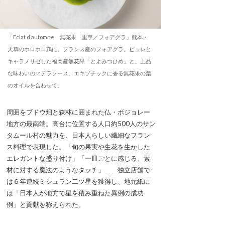
「Eclat d’automne 無花果 里芋／フォアグラ」熊本・
天草のホロホロ鶏に、フランス産のフォアグラ。ピュレと
キャラメリゼした福岡産無花果「とよみつひめ」と、上品
な味わいのマデラソース、エキゾチックに香る無花果の葉
のオイルを合わせて。
周囲をブドウ畑と森林に囲まれた仏・ボジョレー
地方の最南端。高台に位置する人口約500人のサン
タムール村の魅力を、日本人らしい繊細なフラン
ス料理で表現した。「旬の果実や生花を生かした
エレガントな盛り付け」「一皿ごとに感じる、素
材に対する魔法のようなタッチ」＿＿独立店舗で
は６年連続ミシュラン二ツ星を獲得し、地元紙に
は「日本人が地方で星を積み重ねた異例の成功
例」と貢献を称えられた。