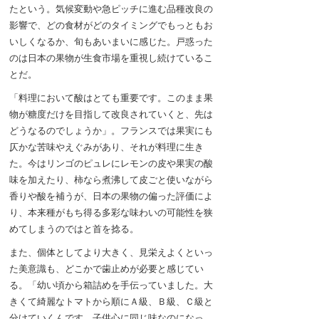
たという。気候変動や急ピッチに進む品種改良の
影響で、どの食材がどのタイミングでもっともお
いしくなるか、旬もあいまいに感じた。戸惑った
のは日本の果物が生食市場を重視し続けているこ
とだ。
「料理において酸はとても重要です。このまま果
物が糖度だけを目指して改良されていくと、先は
どうなるのでしょうか」。フランスでは果実にも
仄かな苦味やえぐみがあり、それが料理に生き
た。今はリンゴのピュレにレモンの皮や果実の酸
味を加えたり、柿なら煮沸して皮ごと使いながら
香りや酸を補うが、日本の果物の偏った評価によ
り、本来種がもち得る多彩な味わいの可能性を狭
めてしまうのではと首を捻る。
また、個体としてより大きく、見栄えよくといっ
た美意識も、どこかで歯止めが必要と感じてい
る。「幼い頃から箱詰めを手伝っていました。大
きくて綺麗なトマトから順にＡ級、Ｂ級、Ｃ級と
分けていくんです。子供心に同じ味なのになっ