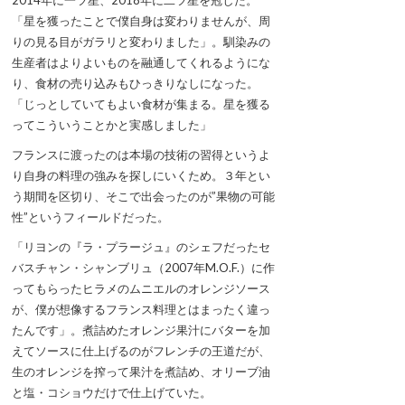
2014年に一ツ星、2018年に二ツ星を冠した。
「星を獲ったことで僕自身は変わりませんが、周
りの見る目がガラリと変わりました」。馴染みの
生産者はよりよいものを融通してくれるようにな
り、食材の売り込みもひっきりなしになった。
「じっとしていてもよい食材が集まる。星を獲る
ってこういうことかと実感しました」
フランスに渡ったのは本場の技術の習得というよ
り自身の料理の強みを探しにいくため。３年とい
う期間を区切り、そこで出会ったのが”果物の可能
性”というフィールドだった。
「リヨンの『ラ・プラージュ』のシェフだったセ
バスチャン・シャンブリュ（2007年M.O.F.）に作
ってもらったヒラメのムニエルのオレンジソース
が、僕が想像するフランス料理とはまったく違っ
たんです」。煮詰めたオレンジ果汁にバターを加
えてソースに仕上げるのがフレンチの王道だが、
生のオレンジを搾って果汁を煮詰め、オリーブ油
と塩・コショウだけで仕上げていた。