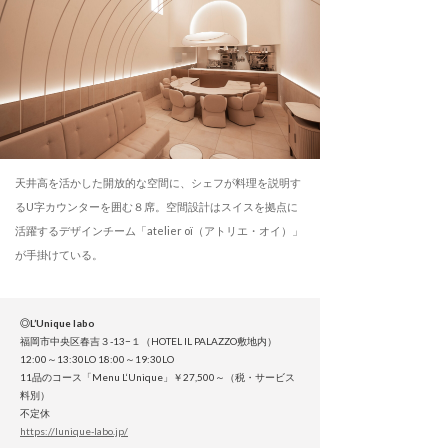
天井高を活かした開放的な空間に、シェフが料理を説明す
るU字カウンターを囲む８席。空間設計はスイスを拠点に
活躍するデザインチーム「atelier oï（アトリエ・オイ）」
が手掛けている。
◎L’Unique labo
福岡市中央区春吉３-13−１（HOTEL IL PALAZZO敷地内）
12:00～13:30LO 18:00～19:30LO
11品のコース「Menu L‘Unique」￥27,500～（税・サービス
料別）
不定休
https://lunique-labo.jp/