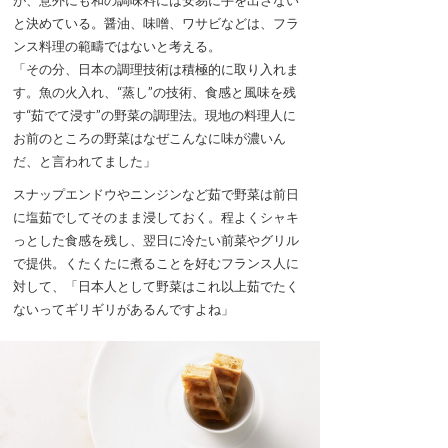
が、意外にも和の調味料には安易に手を出さない
と決めている。醤油、味噌、ワサビなどは、フラ
ンス料理の範疇ではないと考える。
「その分、日本の調理技術は積極的に取り入れま
す。魚の火入れ、“蒸し”の技術、食感と風味を残
す“茹でて浸す”の野菜の調理法。現地の料理人に
お前のところの野菜はなぜこんなに味が濃いん
だ、と言われてました」
スナップエンドウやニンジンなど茹で野菜は前日
に塩茹でしてそのまま浸しておく。程よくシャキ
っとした食感を残し、翌日に冷たい前菜やグリル
で提供。くたくたに煮ることを好むフランス人に
対して、「日本人として野菜はこれ以上茹でたく
ないってギリギリがあるんですよね」