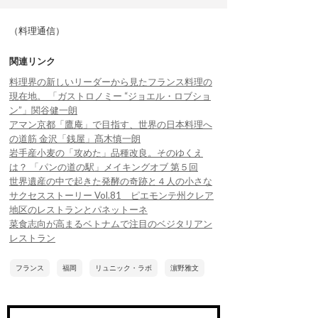
（料理通信）
関連リンク
料理界の新しいリーダーから見たフランス料理の
現在地。 「ガストロノミー “ジョエル・ロブショ
ン”」関谷健一朗
アマン京都「鷹庵」で目指す、世界の日本料理へ
の道筋 金沢「銭屋」髙木慎一朗
岩手産小麦の「攻めた」品種改良。そのゆくえ
は？ 「パンの道の駅」メイキングオブ 第５回
世界遺産の中で起きた発酵の奇跡と４人の小さな
サクセスストーリー Vol.81 ピエモンテ州クレア
地区のレストランとパネットーネ
菜食志向が高まるベトナムで注目のベジタリアン
レストラン
フランス
福岡
リュニック・ラボ
濵野雅文