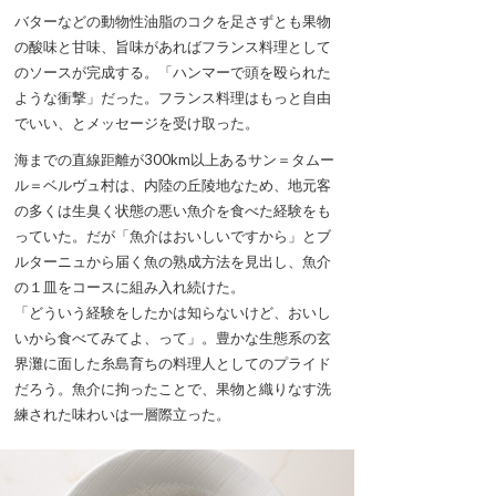
バターなどの動物性油脂のコクを足さずとも果物
の酸味と甘味、旨味があればフランス料理として
のソースが完成する。「ハンマーで頭を殴られた
ような衝撃」だった。フランス料理はもっと自由
でいい、とメッセージを受け取った。
海までの直線距離が300km以上あるサン＝タムー
ル＝ベルヴュ村は、内陸の丘陵地なため、地元客
の多くは生臭く状態の悪い魚介を食べた経験をも
っていた。だが「魚介はおいしいですから」とブ
ルターニュから届く魚の熟成方法を見出し、魚介
の１皿をコースに組み入れ続けた。
「どういう経験をしたかは知らないけど、おいし
いから食べてみてよ、って」。豊かな生態系の玄
界灘に面した糸島育ちの料理人としてのプライド
だろう。魚介に拘ったことで、果物と織りなす洗
練された味わいは一層際立った。