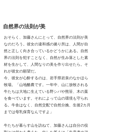
自然界の法則が美
おそらく、加藤さんにとって、自然界の法則が美
なのだろう。彼女の違和感の拠り所は、人間が自
然と正しく向き合っているかどうかにある。自然
界の法則を犯すことなく、自然が生み落とした素
材を生かして、人間なりの美を作り出せたら。そ
れが彼女の願望だ。
今、彼女が心酔するのは、岩手県岩泉のなかほら
牧場。「山地酪農です。一年中、山に放牧される
牛たちは大地に生えている野シバや熊笹、木の葉
を食べています。それによって山の環境も守られ
る。牛舎はなく、自然交配で自然分娩、生後2カ月
までは母乳保育なんですよ」
牛たちが暮らす山を訪ねて、加藤さんは自分の役