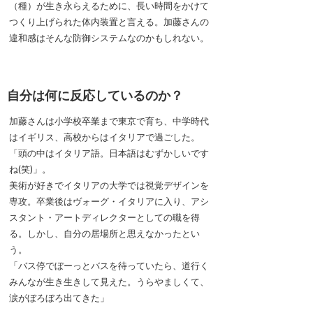
（種）が生き永らえるために、長い時間をかけて
つくり上げられた体内装置と言える。加藤さんの
違和感はそんな防御システムなのかもしれない。
自分は何に反応しているのか？
加藤さんは小学校卒業まで東京で育ち、中学時代
はイギリス、高校からはイタリアで過ごした。
「頭の中はイタリア語。日本語はむずかしいです
ね(笑)」。
美術が好きでイタリアの大学では視覚デザインを
専攻。卒業後はヴォーグ・イタリアに入り、アシ
スタント・アートディレクターとしての職を得
る。しかし、自分の居場所と思えなかったとい
う。
「バス停でぼーっとバスを待っていたら、道行く
みんなが生き生きして見えた。うらやましくて、
涙がぼろぼろ出てきた」