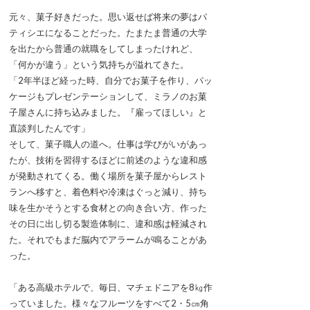
元々、菓子好きだった。思い返せば将来の夢はパ
ティシエになることだった。たまたま普通の大学
を出たから普通の就職をしてしまったけれど、
「何かが違う」という気持ちが溢れてきた。
「2年半ほど経った時、自分でお菓子を作り、パッ
ケージもプレゼンテーションして、ミラノのお菓
子屋さんに持ち込みました。『雇ってほしい』と
直談判したんです」
そして、菓子職人の道へ。仕事は学びがいがあっ
たが、技術を習得するほどに前述のような違和感
が発動されてくる。働く場所を菓子屋からレスト
ランへ移すと、着色料や冷凍はぐっと減り、持ち
味を生かそうとする食材との向き合い方、作った
その日に出し切る製造体制に、違和感は軽減され
た。それでもまだ脳内でアラームが鳴ることがあ
った。
「ある高級ホテルで、毎日、マチェドニアを8㎏作
っていました。様々なフルーツをすべて2・5㎝角