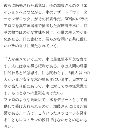
彼らに触発された感覚は、今の加藤さんのクリエ
イションへとつながる。水のデザート「ウォータ
ーオンザロック」がその代表作だ。30輪のバラの
アロマを真空蒸留器で抽出した深層海洋水に、甘
草の根でほのかな甘味を付け、少量の寒天でゲル
化させる。口に含むと、清らかな潤いと共に優し
いバラの香りに満たされていく。
「人が生きていく上で、水は最低限不可欠な食で
す。人には水を得る権利がある。水は人間の尊厳
に関わると私は思う。にも関わらず、6億人以上の
人がいまだ安全な水が飲めずにいます。日本では
水が当たり前にあって、水に対してやや無意識で
す。もっと水への意識を向けたい」
ファロのような高級店で、水をデザートとして提
供して受け入れられるのか、加藤さんにはまだ躊
躇がある。一方で、こういったメッセージを発す
ることもレストランの役目ではないかとの思いも
強い。