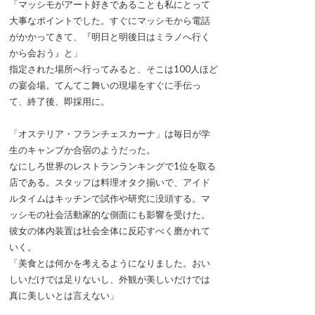
「マッシモがアート好きであることも私にとって
大事なポイントでした。すぐにマッシモから電話
がかかってきて、『明日と明後日はミラノへ行く
から会おう』と」
指定された場所へ行ってみると、そこは100人ほど
の宴会場。てんてこ舞いの現場をすぐに手伝っ
て、終了後、即採用に。
「オステリア・フランチェスカーナ」は毎日が学
生のキャンプか合宿のようだった。
なにしろ世界のレストランランキングで1位を取る
店である。スタッフは料理オタク揃いで、アイド
ルタイムはキッチンで試作や研究に没頭する。マ
ッシモの社会活動家的な側面にも影響を受けた。
彼女の体内装置は社会全体に反応すべく磨かれて
いく。
「美食とは何かを考えるようになりました。おい
しいだけでは足りないし、外観が美しいだけでは
真に美しいとは言えない」