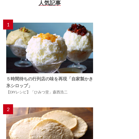
人気記事
1
５時間待ちの行列店の味を再現「自家製かき
氷シロップ」
【DIYレシピ】「ひみつ堂」森西浩二
2