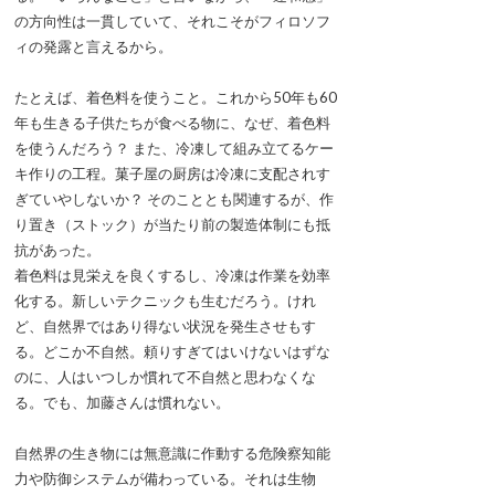
の方向性は一貫していて、それこそがフィロソフ
ィの発露と言えるから。
たとえば、着色料を使うこと。これから50年も60
年も生きる子供たちが食べる物に、なぜ、着色料
を使うんだろう？ また、冷凍して組み立てるケー
キ作りの工程。菓子屋の厨房は冷凍に支配されす
ぎていやしないか？ そのこととも関連するが、作
り置き（ストック）が当たり前の製造体制にも抵
抗があった。
着色料は見栄えを良くするし、冷凍は作業を効率
化する。新しいテクニックも生むだろう。けれ
ど、自然界ではあり得ない状況を発生させもす
る。どこか不自然。頼りすぎてはいけないはずな
のに、人はいつしか慣れて不自然と思わなくな
る。でも、加藤さんは慣れない。
自然界の生き物には無意識に作動する危険察知能
力や防御システムが備わっている。それは生物