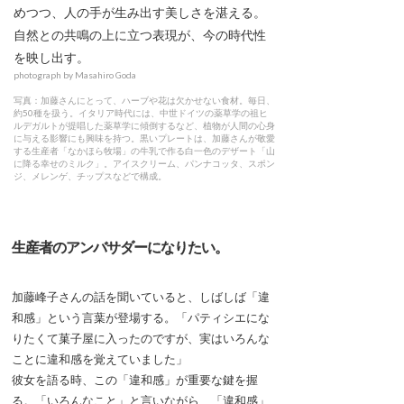
めつつ、人の手が生み出す美しさを湛える。
自然との共鳴の上に立つ表現が、今の時代性
を映し出す。
photograph by Masahiro Goda
写真：加藤さんにとって、ハーブや花は欠かせない食材。毎日、
約50種を扱う。イタリア時代には、中世ドイツの薬草学の祖ヒ
ルデガルトが提唱した薬草学に傾倒するなど、植物が人間の心身
に与える影響にも興味を持つ。黒いプレートは、加藤さんが敬愛
する生産者「なかほら牧場」の牛乳で作る白一色のデザート「山
に降る幸せのミルク」。アイスクリーム、パンナコッタ、スポン
ジ、メレンゲ、チップスなどで構成。
生産者のアンバサダーになりたい。
加藤峰子さんの話を聞いていると、しばしば「違
和感」という言葉が登場する。「パティシエにな
りたくて菓子屋に入ったのですが、実はいろんな
ことに違和感を覚えていました」
彼女を語る時、この「違和感」が重要な鍵を握
る。「いろんなこと」と言いながら、「違和感」