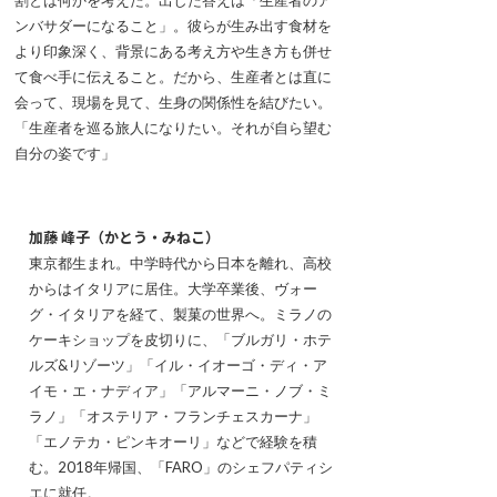
割とは何かを考えた。出した答えは「生産者のア
ンバサダーになること」。彼らが生み出す食材を
より印象深く、背景にある考え方や生き方も併せ
て食べ手に伝えること。だから、生産者とは直に
会って、現場を見て、生身の関係性を結びたい。
「生産者を巡る旅人になりたい。それが自ら望む
自分の姿です」
加藤 峰子（かとう・みねこ）
東京都生まれ。中学時代から日本を離れ、高校
からはイタリアに居住。大学卒業後、ヴォー
グ・イタリアを経て、製菓の世界へ。ミラノの
ケーキショップを皮切りに、「ブルガリ・ホテ
ルズ&リゾーツ」「イル・イオーゴ・ディ・ア
イモ・エ・ナディア」「アルマーニ・ノブ・ミ
ラノ」「オステリア・フランチェスカーナ」
「エノテカ・ピンキオーリ」などで経験を積
む。2018年帰国、「FARO」のシェフパティシ
エに就任。