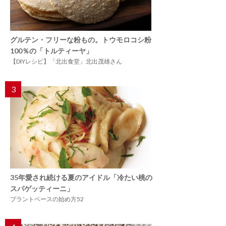
グルテン・フリーな粉もの。トウモロコシ粉
100％の「トルティーヤ」
【DIYレシピ】「北出食堂」北出茂雄さん
3
35年愛され続ける夏のアイドル「冷たい桃の
スパゲッティーニ」
プラントベースの始め方52