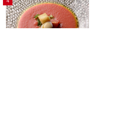
4
夏の常備菜に手放せない、エナジードリンク
「ガスパチョ」
プラントベースの始め方32
5