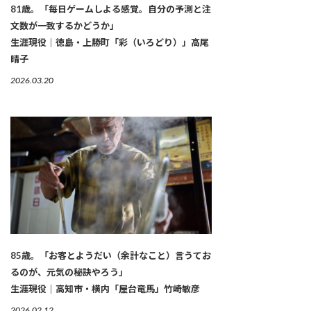
81歳。「毎日ゲームしよる感覚。自分の予測と注
文数が一致するかどうか」
生涯現役｜徳島・上勝町「彩（いろどり）」高尾
晴子
2026.03.20
85歳。「お客とようだい（余計なこと）言うてお
るのが、元気の秘訣やろう」
生涯現役｜高知市・横内「屋台竜馬」竹崎敏彦
2026.02.12