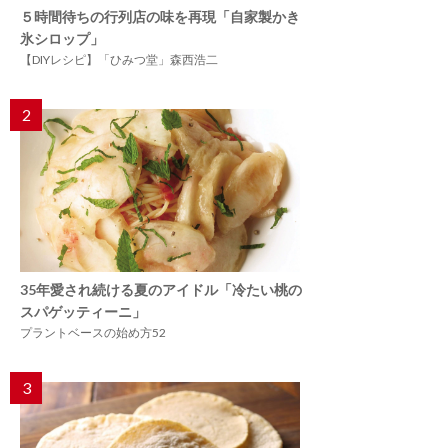
５時間待ちの行列店の味を再現「自家製かき
氷シロップ」
【DIYレシピ】「ひみつ堂」森西浩二
2
35年愛され続ける夏のアイドル「冷たい桃の
スパゲッティーニ」
プラントベースの始め方52
3