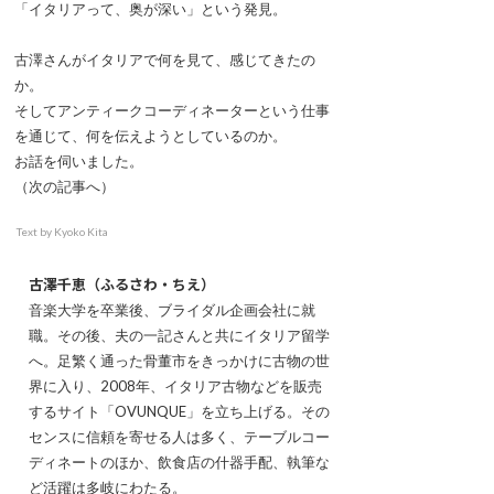
「イタリアって、奥が深い」という発見。
古澤さんがイタリアで何を見て、感じてきたの
か。
そしてアンティークコーディネーターという仕事
を通じて、何を伝えようとしているのか。
お話を伺いました。
（次の記事へ）
Text by Kyoko Kita
古澤千恵（ふるさわ・ちえ）
音楽大学を卒業後、ブライダル企画会社に就
職。その後、夫の一記さんと共にイタリア留学
へ。足繁く通った骨董市をきっかけに古物の世
界に入り、2008年、イタリア古物などを販売
するサイト「OVUNQUE」を立ち上げる。その
センスに信頼を寄せる人は多く、テーブルコー
ディネートのほか、飲食店の什器手配、執筆な
ど活躍は多岐にわたる。