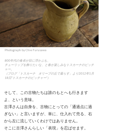
Photograph by Chie Furusawa
800年代の食卓が目に浮かぶも、
チューリップを飾りたいな、と春が楽しみなトスカーナのピッチ
ャー。
（ブログ「トスカーナ オリーブの丘で暮らす」より2012年1月
18日“トスカーナのピッチャー”）
そして、この古物たちは誰のもとへも行きます
よ、という意味。
古澤さんは自身を、古物にとっての「通過点に過
ぎない」と言いますが、単に、仕入れて売る、右
から左に流していくわけではありません。
そこに古澤さんらしい「表現」を忍ばせます。