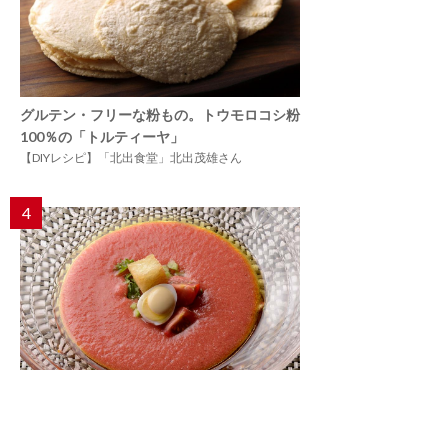
グルテン・フリーな粉もの。トウモロコシ粉
100％の「トルティーヤ」
【DIYレシピ】「北出食堂」北出茂雄さん
4
夏の常備菜に手放せない、エナジードリンク
「ガスパチョ」
プラントベースの始め方32