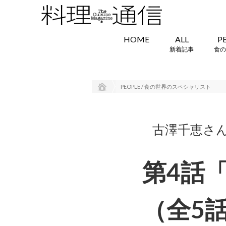
HOME
ALL
P
新着記事
食の
PEOPLE / 食の世界のスペシャリスト
古澤千恵さ
第4話
（全5