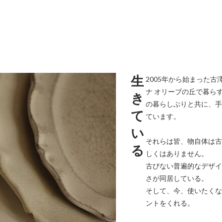
生
2005年から始まった
ナ オリーブの丘で暮ら
き
の暮らしぶりと共に、手
て
ています。
い
それらは皆、物自体は古
る
しくはありません。
古びない普遍的なデザイ
さが同居している。
そして、今、使いたくな
ントをくれる。