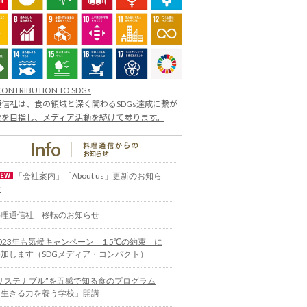
CONTRIBUTION TO SDGs
信社は、食の領域と深く関わるSDGs達成に繋が
業を目指し、メディア活動を続けて参ります。
「会社案内」「About us」更新のお知ら
せ
料理通信社 移転のお知らせ
023年も気候キャンペーン「1.5℃の約束」に
参加します（SDGメディア・コンパクト）
“サステナブル”を五感で知る食のプログラム
「生きる力を養う学校」開講