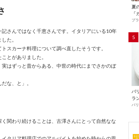
夏
さ
「
プラ
一記さんではなく千恵さんです。イタリアにいる10年
5
ました。
てトスカーナ料理について調べ直したそうです。
たことがありました。
、実はずっと昔からある、中世の時代にまでさかのぼ
んだな、と」。
パ
ラ
パリ「
深く関わり続けることは、古澤さんにとって自然なな
、イタリア料理店でのアルバイトを始めた時からの思