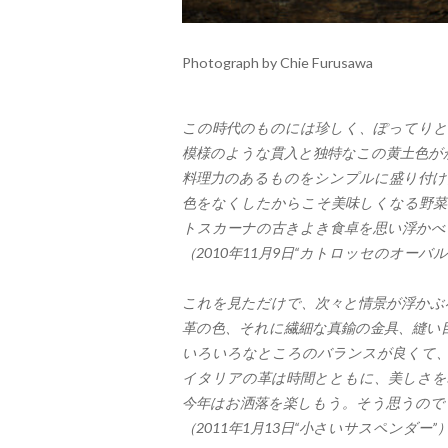
Photograph by Chie Furusawa
この時代のものには珍しく、ぽってりと
模様のような貫入と独特なこの黄土色が
料理力のあるものをシンプルに盛り付け
色をなくしたからこそ美味しくなる野菜
トスカーナの古きよき食卓を思い浮かべ
（2010年11月9日“カトロッセのオーバル
これを見ただけで、次々と情景が浮かぶ
革の色、それに繊細な真鍮の金具、縫い目
いろいろなところのバランスが良くて
イタリアの革は時間とともに、美しさを
今年はお洒落を楽しもう。そう思うの
（2011年1月13日“小さいサスペンダー”