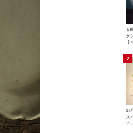
５
氷
【D
2
3
ス
プラ