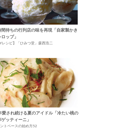
時間待ちの行列店の味を再現「自家製かき
シロップ」
IYレシピ】「ひみつ堂」森西浩二
5年愛され続ける夏のアイドル「冷たい桃の
パゲッティーニ」
ントベースの始め方52