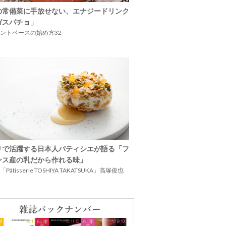
の常備菜に手放せない、エナジードリンク
ガスパチョ」
ントベースの始め方32
リで活躍する日本人パティシエが語る「フ
ンス産の乳だから作れる味」
Pâtisserie TOSHIYA TAKATSUKA」高塚俊也