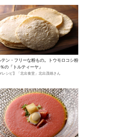
ルテン・フリーな粉もの。トウモロコシ粉
00％の「トルティーヤ」
IYレシピ】「北出食堂」北出茂雄さん