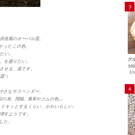
3
田舎風のオーバル皿。
かったこの色。
たい。
グ
、を盛りたい。
1
させる、器です。
【D
皿”）
4
小さなサスペンダー。
の糸、間隔。裏革やゴムの色...。
、ドキッとするくらい、かわいらしい。
増すようです。
でした。
）