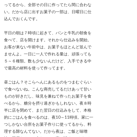
ってるから、全部その日に作ってたら間に合わな
い。だから店に出すお菓子の一部は、日曜日に仕
込んでおくんです。
平日の朝は７時頃に起きて、パンと牛乳の朝食を
食べて、店を開けます。それから仕込みを開始。
お客が来ない午前中は、お菓子もほとんど並んで
ませんよ。一日に一人で作れる量は、頑張っても
５～６種類。数も少ないんだけど、入手できる中
で最高の材料を使って作ってます。
昼ごはん？そこらへんにあるものをつまむぐらい
で食べないね。こんな商売してるだけあって甘い
ものが好きだし、味見を兼ねて作ったお菓子を食
べるから、糖分を摂り過ぎかもしれない。夜８時
半に店を閉めて、また翌日の仕込みをして、本格
的にごはんを食べるのは、夜10～11時頃。家に一
つしかない台所をお菓子作りに使ってるから、料
理する隙なんてない。だから夜は、ご飯と味噌