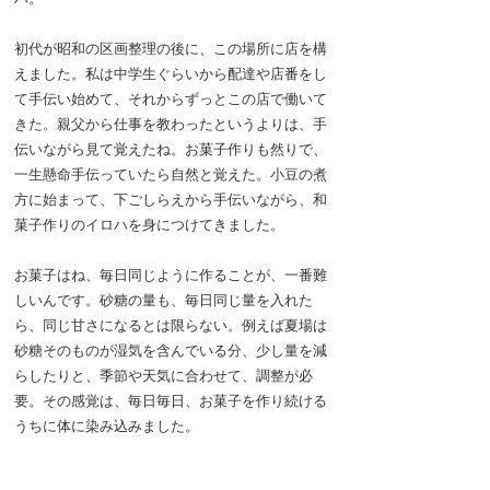
初代が昭和の区画整理の後に、この場所に店を構
えました。私は中学生ぐらいから配達や店番をし
て手伝い始めて、それからずっとこの店で働いて
きた。親父から仕事を教わったというよりは、手
伝いながら見て覚えたね。お菓子作りも然りで、
一生懸命手伝っていたら自然と覚えた。小豆の煮
方に始まって、下ごしらえから手伝いながら、和
菓子作りのイロハを身につけてきました。
お菓子はね、毎日同じように作ることが、一番難
しいんです。砂糖の量も、毎日同じ量を入れた
ら、同じ甘さになるとは限らない。例えば夏場は
砂糖そのものが湿気を含んでいる分、少し量を減
らしたりと、季節や天気に合わせて、調整が必
要。その感覚は、毎日毎日、お菓子を作り続ける
うちに体に染み込みました。