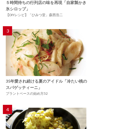
５時間待ちの行列店の味を再現「自家製かき
氷シロップ」
【DIYレシピ】「ひみつ堂」森西浩二
3
35年愛され続ける夏のアイドル「冷たい桃の
スパゲッティーニ」
プラントベースの始め方52
4