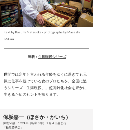
text by Kasumi Matsuoka / photographs by Masashi
Mitsui
連載：
生涯現役シリーズ
世間では定年と言われる年齢をゆうに過ぎても元
気に仕事を続けている食のプロたちを、全国に追
うシリーズ「生涯現役」。超高齢化社会を豊かに
生きるためのヒントを探ります。
保坂嘉一（ほさか・かいち）
御歳86歳 1933 年（昭和８年）１月４日生まれ
「柏屋菓子店」