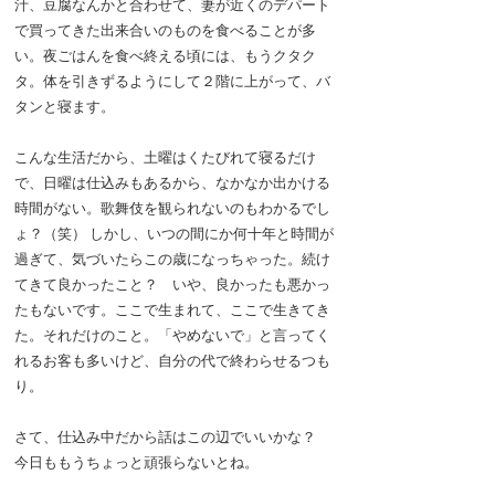
汁、豆腐なんかと合わせて、妻が近くのデパート
で買ってきた出来合いのものを食べることが多
い。夜ごはんを食べ終える頃には、もうクタク
タ。体を引きずるようにして２階に上がって、バ
タンと寝ます。
こんな生活だから、土曜はくたびれて寝るだけ
で、日曜は仕込みもあるから、なかなか出かける
時間がない。歌舞伎を観られないのもわかるでし
ょ？（笑） しかし、いつの間にか何十年と時間が
過ぎて、気づいたらこの歳になっちゃった。続け
てきて良かったこと？ いや、良かったも悪かっ
たもないです。ここで生まれて、ここで生きてき
た。それだけのこと。「やめないで」と言ってく
れるお客も多いけど、自分の代で終わらせるつも
り。
さて、仕込み中だから話はこの辺でいいかな？
今日ももうちょっと頑張らないとね。