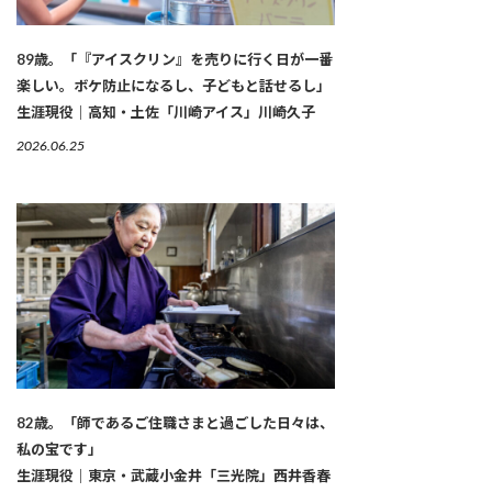
89歳。「『アイスクリン』を売りに行く日が一番
楽しい。ボケ防止になるし、子どもと話せるし」
生涯現役｜高知・土佐「川崎アイス」川崎久子
2026.06.25
82歳。「師であるご住職さまと過ごした日々は、
私の宝です」
生涯現役｜東京・武蔵小金井「三光院」西井香春