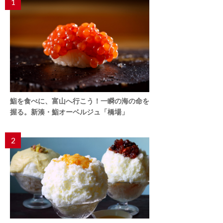
1
鮨を食べに、富山へ行こう！一瞬の海の命を
握る。新湊・鮨オーベルジュ「橋場」
2