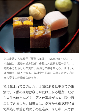
冬の定番の人気菓子「栗蒸し羊羹」（200／個・税込）。
小倉餡に小麦粉を揉み混ぜ、少量の片栗粉と塩を加え、１
時間半ほど蒸した羊羹に、蜜漬けの栗を加える。秋口から
３月頃まで購入できる。取材中も栗蒸し羊羹を求めて店に
立ち寄る人が絶えなかった。
私は生まれてこのかた、１階にある仕事場での生
活で、２階の座敷は寝る時だけ上がる場所。だか
ら人生のほとんどを、店と仕事場がある１階で過
ごしてきました。日曜日は、夕方から夜10時頃ま
で栗蒸し羊羹と鹿の子の仕込み。何せ私一人で作