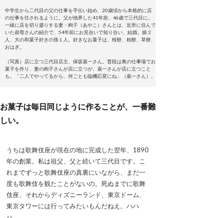
中学生から二代目の父の仕事を手伝い始め、20歳頃から本格的に店
の仕事を任されるように。父が他界した41年前、46歳で三代目に。
一緒に店を切り盛りする妻・絢子（あやこ）さんとは、近所に住んで
いた叔母さんの紹介で、54年前にお見合いで知り合い、結婚。娘２
人、大の和菓子好きの孫１人。好きなお菓子は、桜餅、柏餅、草餅、
おはぎ。
（写真）店に立つ三代目店主、保坂嘉一さん。普段は奥の仕事場でお
菓子を作り、妻の絢子さんが店に立つが、嘉一さんが店に立つこと
も。「二人でやってるから、何ごとも臨機応変にね」（嘉一さん）。
お菓子は毎日同じように作ることが、一番難
しい。
うちは歌舞伎座が現在の地に完成した翌年、1890
年の創業。私は祖父、父と続いて三代目です。こ
れまでずっと歌舞伎座の真裏にいながら、まだ一
度も歌舞伎を観たことがないの。死ぬまでに歌舞
伎座、それからディズニーランド、東京ドーム、
東京タワーには行ってみたいもんだねえ。ハハ
ハ。