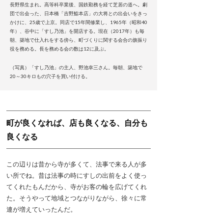
長野県生まれ。高等科卒業後、国鉄勤務を経て芝居の道へ。劇
団で出会った、日本橋「吉野鮨本店」の大将との出会いをきっ
かけに、25歳で上京。同店で15年間修業し、1965年（昭和40
年）、谷中に「すし乃池」を開店する。現在（2017年）も毎
朝、築地で仕入れをする傍ら、町づくりに関する会合の旗振り
役を務める。長を務める会の数は12に及ぶ。
（写真）「すし乃池」の主人、野池幸三さん。毎朝、築地で
20～30キロもの穴子を買い付ける。
町が良くなれば、店も良くなる、自分も
良くなる
この辺りは昔から寺が多くて、法事で来る人が多
い所でね。昔は法事の時にすしの出前をよく使っ
てくれたもんだから、寺がお客の輪を広げてくれ
た。そうやって地域とつながりながら、徐々に常
連が増えていったんだ。