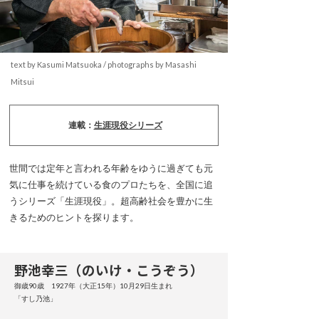
text by Kasumi Matsuoka / photographs by Masashi
Mitsui
連載：
生涯現役シリーズ
世間では定年と言われる年齢をゆうに過ぎても元
気に仕事を続けている食のプロたちを、全国に追
うシリーズ「生涯現役」。超高齢社会を豊かに生
きるためのヒントを探ります。
野池幸三（のいけ・こうぞう）
御歳90歳 1927年（大正15年）10月29日生まれ
「すし乃池」