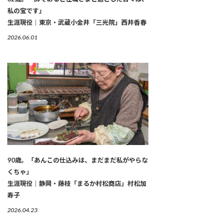
私の宝です」
生涯現役｜東京・武蔵小金井「三光院」西井香春
2026.06.01
90歳。「あんこの仕込みは、まだまだ私がやらな
くちゃ」
生涯現役｜静岡・藤枝「まるか村松商店」村松加
寿子
2026.04.23