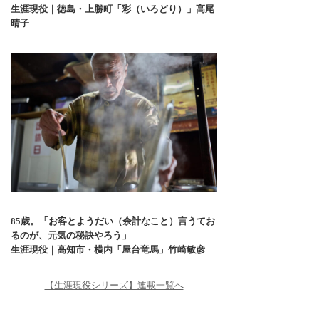
生涯現役｜徳島・上勝町「彩（いろどり）」高尾
晴子
85歳。「お客とようだい（余計なこと）言うてお
るのが、元気の秘訣やろう」
生涯現役｜高知市・横内「屋台竜馬」竹崎敏彦
【生涯現役シリーズ】連載一覧へ