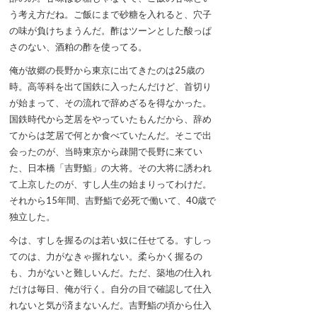
う考え方だね。ご飯にまで砂糖を入れると、穴子
の味が負けちまうんだ。酢はツーンとした酸っぱ
さのない、酒粕の酢を使ってる。
俺が故郷の長野から東京に出てきたのは25歳の
時。高等科を出て国鉄に入ったんだけど、首切り
が始まって、その流れで辞めざるを得なかった。
国鉄時代から芝居をやっていたもんだから、辞め
てからは芝居で何とか食べていたんだ。そこで出
会ったのが、当時東京から疎開で長野に来てい
た、日本橋「吉野鮨」の大将。その大将に誘われ
て上京したのが、すし人生の始まりってわけだ。
それから15年間、吉野鮨で必死で働いて、40歳で
独立した。
今は、すしを握るのは若い奴に任せてる。すしっ
てのは、力がなきゃ握れない。柔らかく握るの
も、力がないと難しいんだ。ただ、築地の仕入れ
だけは毎日、俺が行く。自分の目で確認して仕入
れないと気が済まないんだ。吉野鮨の頃から仕入