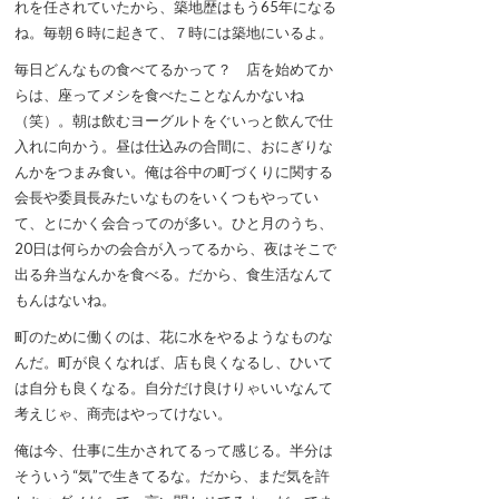
れを任されていたから、築地歴はもう65年になる
ね。毎朝６時に起きて、７時には築地にいるよ。
毎日どんなもの食べてるかって？ 店を始めてか
らは、座ってメシを食べたことなんかないね
（笑）。朝は飲むヨーグルトをぐいっと飲んで仕
入れに向かう。昼は仕込みの合間に、おにぎりな
んかをつまみ食い。俺は谷中の町づくりに関する
会長や委員長みたいなものをいくつもやってい
て、とにかく会合ってのが多い。ひと月のうち、
20日は何らかの会合が入ってるから、夜はそこで
出る弁当なんかを食べる。だから、食生活なんて
もんはないね。
町のために働くのは、花に水をやるようなものな
んだ。町が良くなれば、店も良くなるし、ひいて
は自分も良くなる。自分だけ良けりゃいいなんて
考えじゃ、商売はやってけない。
俺は今、仕事に生かされてるって感じる。半分は
そういう“気”で生きてるな。だから、まだ気を許