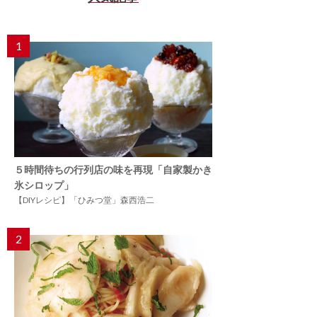
1
５時間待ちの行列店の味を再現「自家製かき
氷シロップ」
【DIYレシピ】「ひみつ堂」森西浩二
2