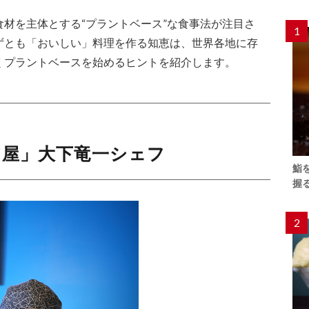
材を主体とする“プラントベース”な食事法が注目さ
1
ずとも「おいしい」料理を作る知恵は、世界各地に存
くプラントベースを始めるヒントを紹介します。
ア屋」大下竜一シェフ
鮨
握
2