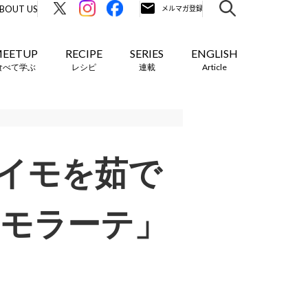
BOUT US
EETUP
RECIPE
SERIES
ENGLISH
食べて学ぶ
レシピ
連載
Article
イモを茹で
 モラーテ」