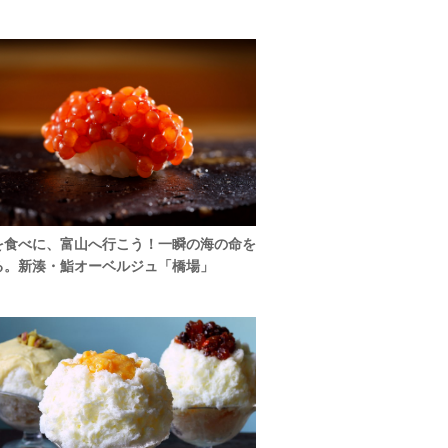
を食べに、富山へ行こう！一瞬の海の命を
る。新湊・鮨オーベルジュ「橋場」