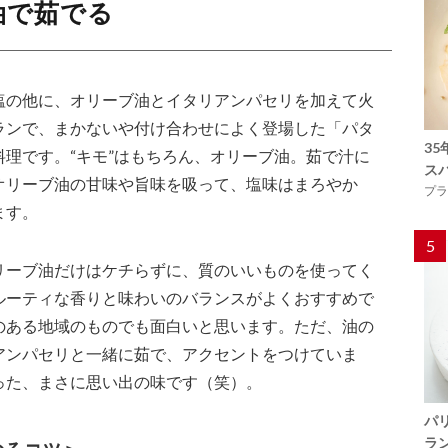
油で茹でる
塩の他に、オリーブ油とイタリアンパセリを加えて火
ランで、まかないや付け合わせによく登場した「パタ
3
理です。“キモ”はもちろん、オリーブ油。茹で汁に
ス
オリーブ油の甘味や旨味を吸って、塩味はまろやか
プラ
ます。
5
リーブ油だけはケチらずに、質のいいものを使ってく
ルーティな香りと味わいのバランスがよくおすすめで
のある地域のものでも面白いと思います。ただ、油の
アンパセリと一緒に茹で、アクセントをつけていま
った、まさに思い出の味です（笑）。
パ
ラ