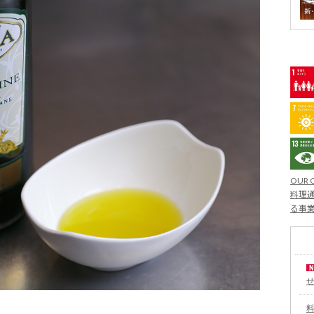
OUR 
料理通
る事