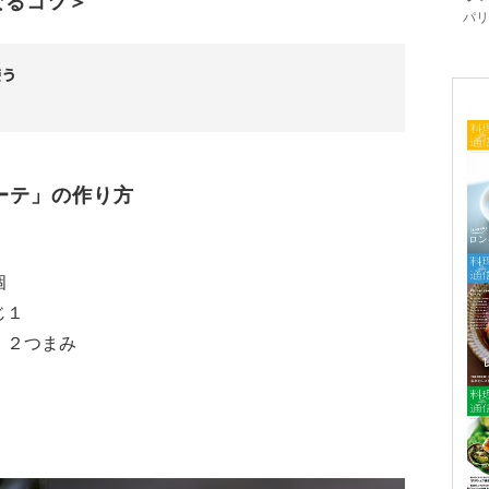
なるコツ＞
パリ「
使う
ーテ」の作り方
個
じ１
・２つまみ