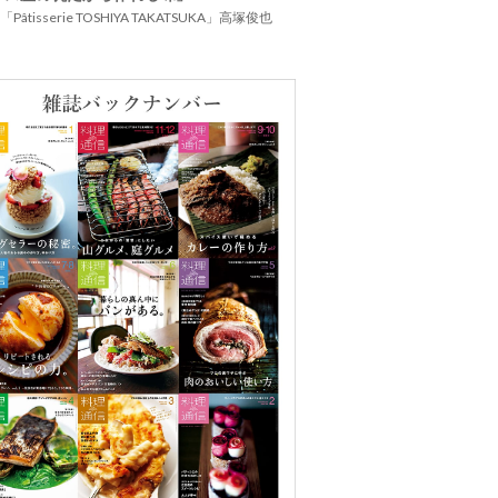
Pâtisserie TOSHIYA TAKATSUKA」高塚俊也