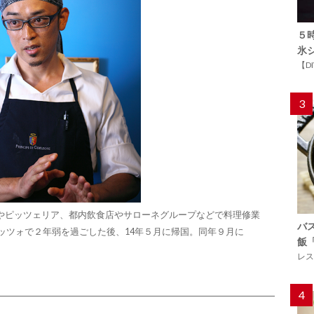
５
氷
【D
3
やピッツェリア、都内飲食店やサローネグループなどで料理修業
バ
ラッツォで２年弱を過ごした後、14年５月に帰国。同年９月に
飯
レス
4