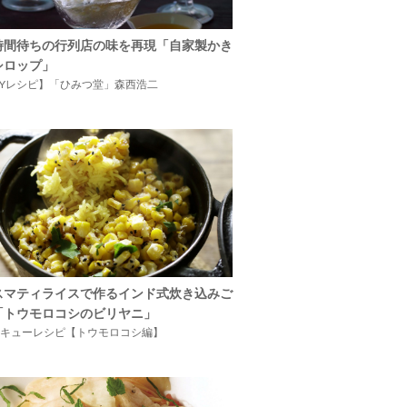
時間待ちの行列店の味を再現「自家製かき
シロップ」
IYレシピ】「ひみつ堂」森西浩二
スマティライスで作るインド式炊き込みご
「トウモロコシのビリヤニ」
キューレシピ【トウモロコシ編】