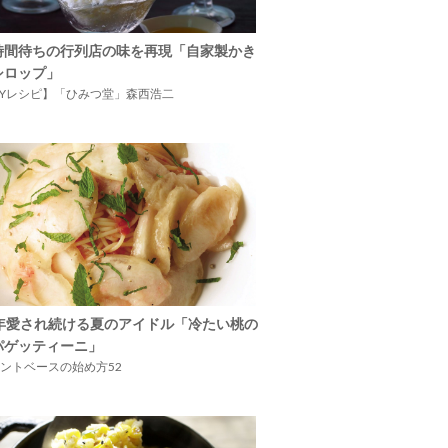
時間待ちの行列店の味を再現「自家製かき
シロップ」
IYレシピ】「ひみつ堂」森西浩二
5年愛され続ける夏のアイドル「冷たい桃の
パゲッティーニ」
ントベースの始め方52