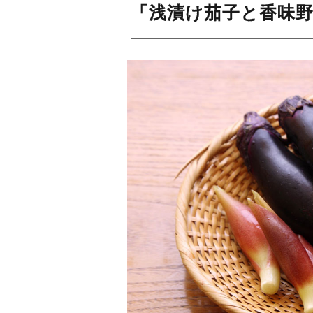
「浅漬け茄子と香味