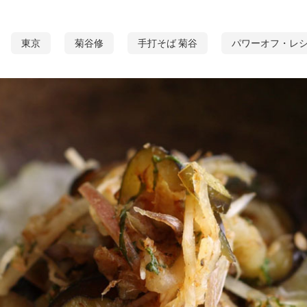
東京
菊谷修
手打そば 菊谷
パワーオフ・レ