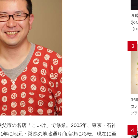
５
氷
【D
3
3
ス
プラ
父市の名店「こいけ」で修業。2005年、東京・石神
4
11年に地元・巣鴨の地蔵通り商店街に移転、現在に至