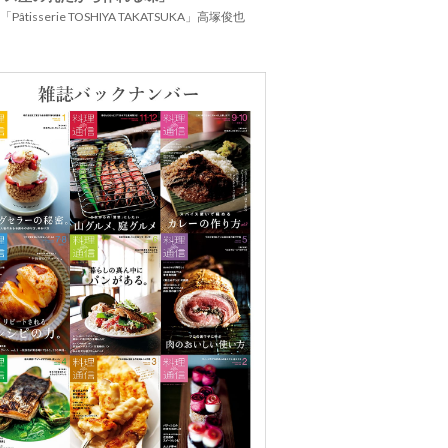
Pâtisserie TOSHIYA TAKATSUKA」高塚俊也