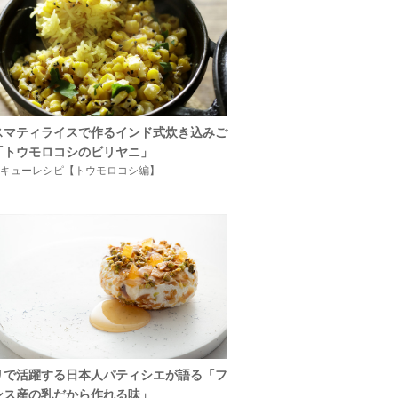
スマティライスで作るインド式炊き込みご
「トウモロコシのビリヤニ」
キューレシピ【トウモロコシ編】
リで活躍する日本人パティシエが語る「フ
ンス産の乳だから作れる味」