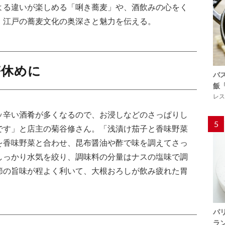
よる違いが楽しめる「唎き蕎麦」や、酒飲みの心をく
、江戸の蕎麦文化の奥深さと魅力を伝える。
箸休めに
バ
飯
レス
ッ辛い酒肴が多くなるので、お浸しなどのさっぱりし
5
です」と店主の菊谷修さん。「浅漬け茄子と香味野菜
を香味野菜と合わせ、昆布醤油や酢で味を調えてさっ
しっかり水気を絞り、調味料の分量はナスの塩味で調
節の旨味が程よく利いて、大根おろしが飲み疲れた胃
パ
ラ