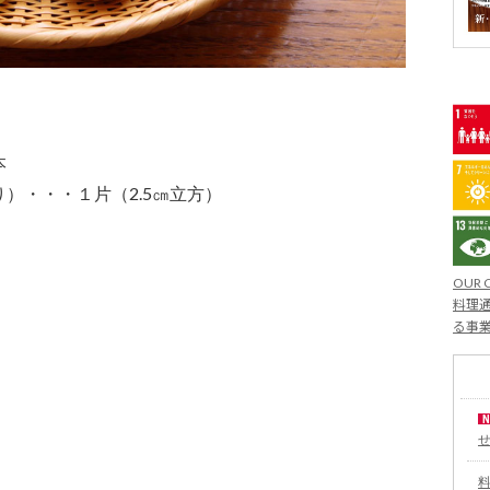
本
）・・・１片（2.5㎝立方）
OUR 
料理通
る事