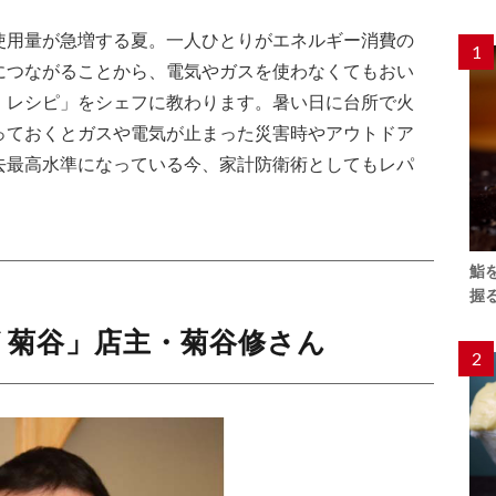
使用量が急増する夏。一人ひとりがエネルギー消費の
1
につながることから、電気やガスを使わなくてもおい
・レシピ」をシェフに教わります。暑い日に台所で火
っておくとガスや電気が止まった災害時やアウトドア
去最高水準になっている今、家計防衛術としてもレパ
。
鮨
握
 菊谷」店主・菊谷修さん
2