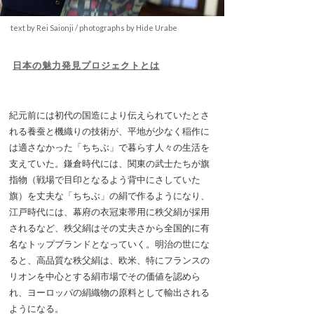
text by Rei Saionji / photographs by Hide Urabe
日本の魅力発見プロジェクトとは
紀元前には初代の国造により伝えられていたとさ
れる養蚕と機織りの技術が、平地が少なく稲作に
は適さなかった「ちちぶ」で暮らす人々の生活を
支えていた。鎌倉時代には、関東の武士たちが旗
指物（戦場で目印となるよう背中にさしていた
旗）を丈夫な「ちちぶ」の絹で作るようになり、
江戸時代には、幕府の衣冠束帯用に秩父絹が採用
されるなど、秩父絹はその丈夫さから全国的に有
名なトップブランドとなっていく。明治の世にな
ると、高品質な秩父絹は、欧米、特にフランスの
リオンを中心とする絹市場でその価値を認めら
れ、ヨーロッパの絹織物の原料として輸出される
ようになる。