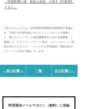
（茨城県霞ケ浦・筑波山地域 小冊子【印刷用】
ＰＤＦ）
※本プロジェクトは、経済産業省関東経済産業局が実施す
る「平成２８年度地域とホテルコンシェルジュが連携し
た、新たなインバウンド富裕層獲得のための支援事業」と
連携して、グランド ハイアット 東京 コンシェルジュ／明
海大学ホスピタリティ・ツーリズム学部教授 阿部佳氏の
アドバイスを得て実施しています。
←前の記事へ
一覧
次の記事へ→
料理通信メールマガジン（無料）に登録