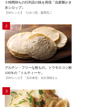
５時間待ちの行列店の味を再現「自家製かき
氷シロップ」
【DIYレシピ】「ひみつ堂」森西浩二
2
グルテン・フリーな粉もの。トウモロコシ粉
100％の「トルティーヤ」
【DIYレシピ】「北出食堂」北出茂雄さん
3