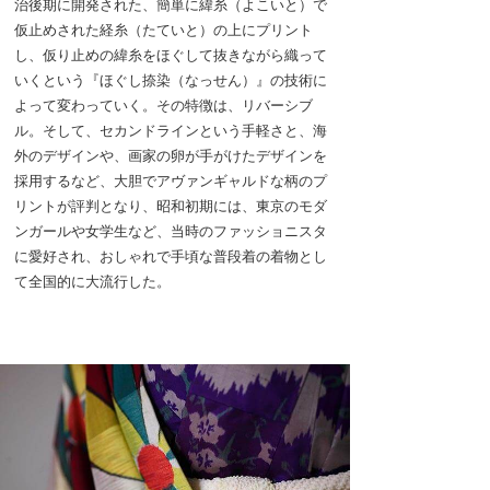
治後期に開発された、簡単に緯糸（よこいと）で
仮止めされた経糸（たていと）の上にプリント
し、仮り止めの緯糸をほぐして抜きながら織って
いくという『ほぐし捺染（なっせん）』の技術に
よって変わっていく。その特徴は、リバーシブ
ル。そして、セカンドラインという手軽さと、海
外のデザインや、画家の卵が手がけたデザインを
採用するなど、大胆でアヴァンギャルドな柄のプ
リントが評判となり、昭和初期には、東京のモダ
ンガールや女学生など、当時のファッショニスタ
に愛好され、おしゃれで手頃な普段着の着物とし
て全国的に大流行した。