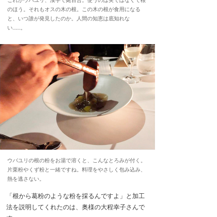
のほう。それもオスの木の根。この木の根が食用になる
と、いつ誰が発見したのか。人間の知恵は底知れな
い……。
ウバユリの根の粉をお湯で溶くと、こんなとろみが付く。
片栗粉やくず粉と一緒ですね。料理をやさしく包み込み、
熱を逃さない。
「根から葛粉のような粉を採るんですよ」と加工
法を説明してくれたのは、奥様の大程幸子さんで