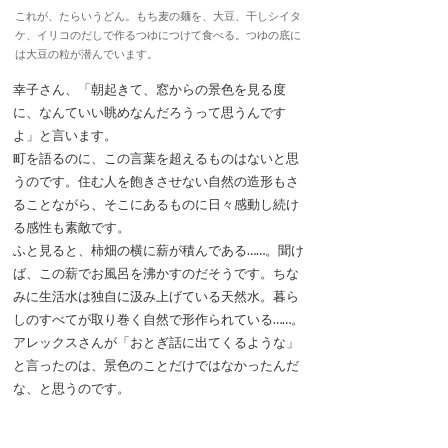
これが、たらいうどん。もち麦の麺を、大豆、干しシイタ
ケ、イリコのだしで作るつゆにつけて食べる。つゆの底に
は大豆の粒が潜んでいます。
幸子さん、「朝起きて、窓からの景色を見る度
に、なんていい眺めなんだろうって思うんです
よ」と言います。
町を語るのに、この言葉を超えるものはないと思
うのです。住む人を飽きさせない自然の造形もさ
ることながら、そこにあるものに日々感動し続け
る感性も素敵です。
ふと見ると、柿畑の横に薪が積んである……。聞け
ば、この薪でお風呂を沸かすのだそうです。ちな
みに生活水は独自に汲み上げている天然水。暮ら
しのすべてが取り巻く自然で形作られている……。
アレックスさんが「おとぎ話に出てくるような」
と言ったのは、景色のことだけではなかったんだ
な、と思うのです。