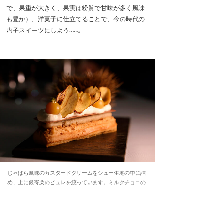
で、果重が大きく、果実は粉質で甘味が多く風味
も豊か）、洋菓子に仕立てることで、今の時代の
内子スイーツにしよう……。
じゃばら風味のカスタードクリームをシュー生地の中に詰
め、上に銀寄栗のピュレを絞っています。ミルクチョコの
プレートとホイップクリーム、栗のチップスを添えて。
「内子フレッシュパークからり」「内子まちの駅Nanze」
「坂見輝月堂」「道の駅 小田の郷せせらぎ」「囲炉裏カフ