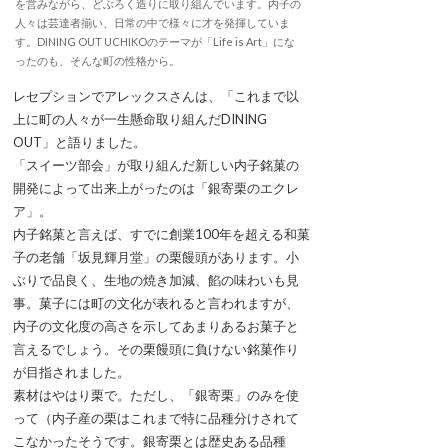
を営みながら、どぶろく造りに取り組んでいます。内子の
人々は芸達者揃い、日常の中で様々に才を発揮していま
す。DINING OUT UCHIKOのテーマが「Life is Art」にな
ったのも、そんな町の性格から。
レセプションでアレックスさんは、「これまで以
上に町の人々が一生懸命取り組んだDINING
OUT」と語りました。
「スイーツ部会」が取り組んだ新しい内子銘菓の
開発によって出来上がったのは「銀寄栗のエクレ
ア」。
内子銘菓と言えば、すでに創業100年を超える和菓
子の老舗「坂見輝月堂」の栗饅頭があります。小
ぶりで品良く、生地の焼き加減、餡の味わいも見
事。菓子には町の文化が表れると言われますが、
内子の文化度の高さを示してあまりあるお菓子と
言えるでしょう。その栗饅頭に負けない銘菓作り
が目指されました。
素材はやはり栗で。ただし、「銀寄栗」のみを使
って（内子産の栗はこれまで特に品種分けされて
こなかったそうです。銀寄栗とは歴史ある品種