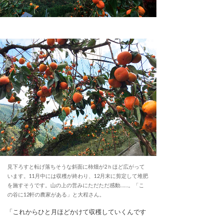
見下ろすと転げ落ちそうな斜面に柿畑が2ｈほど広がって
います。11月中には収穫が終わり、12月末に剪定して堆肥
を施すそうです。山の上の営みにただただ感動……。「こ
の谷に12軒の農家がある」と大程さん。
「これからひと月ほどかけて収穫していくんです