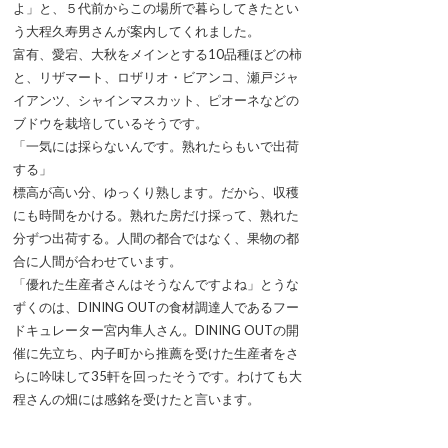
よ」と、５代前からこの場所で暮らしてきたとい
う大程久寿男さんが案内してくれました。
富有、愛宕、大秋をメインとする10品種ほどの柿
と、リザマート、ロザリオ・ビアンコ、瀬戸ジャ
イアンツ、シャインマスカット、ピオーネなどの
ブドウを栽培しているそうです。
「一気には採らないんです。熟れたらもいで出荷
する」
標高が高い分、ゆっくり熟します。だから、収穫
にも時間をかける。熟れた房だけ採って、熟れた
分ずつ出荷する。人間の都合ではなく、果物の都
合に人間が合わせています。
「優れた生産者さんはそうなんですよね」とうな
ずくのは、DINING OUTの食材調達人であるフー
ドキュレーター宮内隼人さん。DINING OUTの開
催に先立ち、内子町から推薦を受けた生産者をさ
らに吟味して35軒を回ったそうです。わけても大
程さんの畑には感銘を受けたと言います。