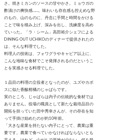
さ。焼きミカンのソースの甘やかさ。ミョウガの
酢漬けの爽快感……。味わいも存在感も控えめな野
のもの、山のものに、丹念に手間と時間をかける
ことで味を積み上げ、深みを出し、洗練度を高め
ていった。「ラ・シーム」高田裕介シェフによる
DINING OUT UCHIKOのディナーで提供されたの
は、そんな料理でした。
料理人の技術は、フォワグラやキャビア以上に、
こんな地味な食材でこそ発揮されるのだというこ
とを実感させる料理でした。
１品目の料理の立役者となったのが、ユズやカボ
スに似た香酸柑橘のじゃばらです。
実のところ、じゃばらは内子の伝統的な食材では
ありません。役場の職員として新たな栽培品目の
開拓を担っていた田中秀幸さんが、その存在を知
って手掛け始めたのが約10年前。
「大きな産業を持たない内子にとって、農業は重
要です。農業で食べていかなければならないとも
言える。けれど、山がちで平地が少ない。何を栽