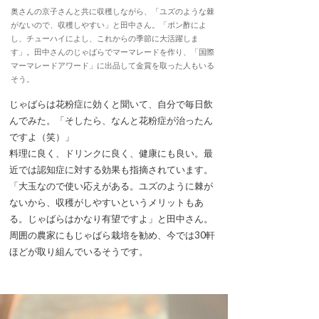
奥さんの京子さんと共に収穫しながら、「ユズのような棘
がないので、収穫しやすい」と田中さん。「ポン酢によ
し、チューハイによし、これからの季節に大活躍しま
す」。田中さんのじゃばらでマーマレードを作り、「国際
マーマレードアワード」に出品して金賞を取った人もいる
そう。
じゃばらは花粉症に効くと聞いて、自分で毎日飲
んでみた。「そしたら、なんと花粉症が治ったん
ですよ（笑）」
料理に良く、ドリンクに良く、健康にも良い。最
近では認知症に対する効果も指摘されています。
「大玉なので使い応えがある。ユズのように棘が
ないから、収穫がしやすいというメリットもあ
る。じゃばらはかなり有望ですよ」と田中さん。
周囲の農家にもじゃばら栽培を勧め、今では30軒
ほどが取り組んでいるそうです。