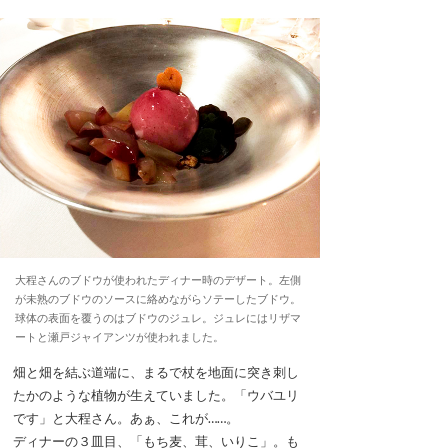
大程さんのブドウが使われたディナー時のデザート。左側
が未熟のブドウのソースに絡めながらソテーしたブドウ。
球体の表面を覆うのはブドウのジュレ。ジュレにはリザマ
ートと瀬戸ジャイアンツが使われました。
畑と畑を結ぶ道端に、まるで杖を地面に突き刺し
たかのような植物が生えていました。「ウバユリ
です」と大程さん。あぁ、これが……。
ディナーの３皿目、「もち麦、茸、いりこ」。も