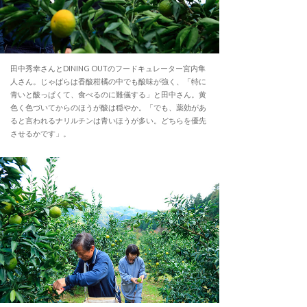
田中秀幸さんとDINING OUTのフードキュレーター宮内隼
人さん。じゃばらは香酸柑橘の中でも酸味が強く、「特に
青いと酸っぱくて、食べるのに難儀する」と田中さん。黄
色く色づいてからのほうが酸は穏やか。「でも、薬効があ
ると言われるナリルチンは青いほうが多い。どちらを優先
させるかです」。