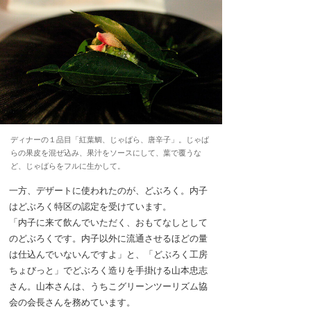
ディナーの１品目「紅葉鯛、じゃばら、唐辛子」。じゃば
らの果皮を混ぜ込み、果汁をソースにして、葉で覆うな
ど、じゃばらをフルに生かして。
一方、デザートに使われたのが、どぶろく。内子
はどぶろく特区の認定を受けています。
「内子に来て飲んでいただく、おもてなしとして
のどぶろくです。内子以外に流通させるほどの量
は仕込んでいないんですよ」と、「どぶろく工房
ちょびっと」でどぶろく造りを手掛ける山本忠志
さん。山本さんは、うちこグリーンツーリズム協
会の会長さんを務めています。