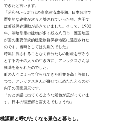
できたと言います。
「昭和40～50年代の高度経済成長期、日本各地で
歴史的な建物が次々と壊されていった頃、内子で
は町並保存運動が起きていました。そして、1982
年、漆喰塗籠の建物が多く残る八日市・護国地区
が国の重要伝統的建造物群保存地区に選定された
のです。当時としては先駆的でした」
時流に流されることなく自分たちの財産を守ろう
とする内子の人々の生き方に、アレックスさんは
興味を惹かれたのでした。
町の人々によって守られてきた町並を高く評価し
つつ、アレックスさんが併せてほめたたえるのが
内子の田園風景です。
「おとぎ話に出てくるような景色が広がっていま
す。日本の理想郷と言えるでしょうね」
桃源郷と呼びたくなる景色と暮らし。