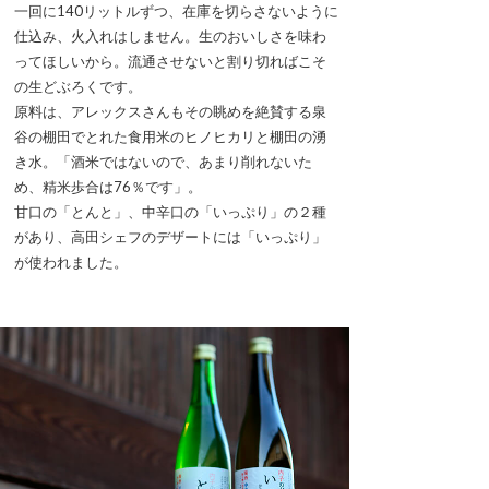
一回に140リットルずつ、在庫を切らさないように
仕込み、火入れはしません。生のおいしさを味わ
ってほしいから。流通させないと割り切ればこそ
の生どぶろくです。
原料は、アレックスさんもその眺めを絶賛する泉
谷の棚田でとれた食用米のヒノヒカリと棚田の湧
き水。「酒米ではないので、あまり削れないた
め、精米歩合は76％です」。
甘口の「とんと」、中辛口の「いっぷり」の２種
があり、高田シェフのデザートには「いっぷり」
が使われました。