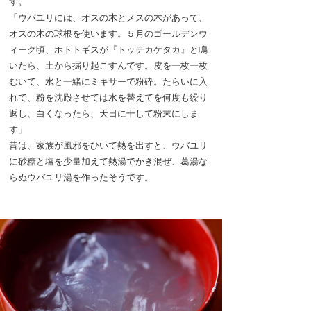
す。
「ウバユリには、オスの木とメスの木があって、
オスの木の球根を使います。５月のゴールデンウ
ィーク頃、ホトトギスが『トッテカケタカ』と鳴
いたら、土から掘り起こすんです。皮を一枚一枚
むいて、水と一緒にミキサーで粉砕。たらいに入
れて、粉を沈殿させては水を替えてを何度も繰り
返し、白くなったら、天日に干して粉末にしま
す」
昔は、家族が風邪をひいて熱を出すと、ウバユリ
に砂糖と塩を少量加えて熱湯でかき混ぜ、葛湯な
らぬウバユリ湯を作ったそうです。