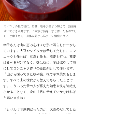
ウバユリの根の粉に、砂糖、塩を少量ずつ加えて、熱湯を
注いでかき混ぜます。「家族が熱を出すと作ったものでし
た」と幸子さん。身体が芯から温まって消化に良い。
幸子さんは山の恵みを様々な形で暮らしに生かし
ています。大豆やシイタケは干してだしに。コン
ニャクも作れば、豆腐も作る。蕎麦も打つ。蕎麦
は食べるだけでなく、殻は枕に、茎は燃やして灰
にしてコンニャク作りの凝固剤として使います。
「山から採ってきた枝や葉、根で草木染めもしま
す。すべて上の世代から教えてもらったことで
す。こういった昔の人が蓄えた知恵や技を途絶え
させることなく、次の世代に伝えていかなければ
と思いますね」
「とりわけ印象的だったのが、大豆のだしでした