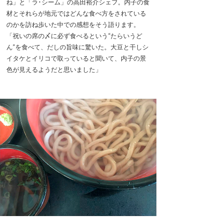
ね」と「ラ･シーム」の高田裕介シェフ。内子の食
材とそれらが地元ではどんな食べ方をされている
のかを訪ね歩いた中での感想をそう語ります。
「祝いの席の〆に必ず食べるという“たらいうど
ん”を食べて、だしの旨味に驚いた。大豆と干しシ
イタケとイリコで取っていると聞いて、内子の景
色が見えるようだと思いました」