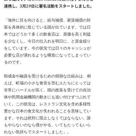
連携し、3月29日に署名活動をスタートしました。
「海外に目を向けると、給与補償、家賃補償の対
策を具体的に投じている国が出ています。では日
本ではどうか？多くの飲食店は、原価を高く利益
を少なくし、今日の仕入れを明日に、と資金繰り
をしています。今の状況では日々のキャッシュが
必要な店が潰れるような構造になってしまってい
るのです。
助成金や融資を受けるための煩雑な仕組みは、例
えば、町場の小さな食堂を営む人たちにとっては
非常にハードルが高く、国の政策を受けての自治
体や民間金融機関の動きにも追い付けずつぶれて
いく。この状況は、レストラン文化を含め多様性
豊かな日本の食文化が失われることを意味してい
ます。それは絶対に阻止しなくてはならない。誰
もやらないのなら僕がやる、いてもたってもいら
れない気持ちでスタートしました」。