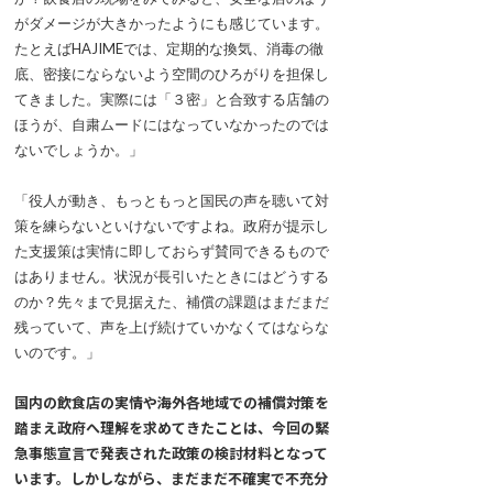
がダメージが大きかったようにも感じています。
たとえばHAJIMEでは、定期的な換気、消毒の徹
底、密接にならないよう空間のひろがりを担保し
てきました。実際には「３密」と合致する店舗の
ほうが、自粛ムードにはなっていなかったのでは
ないでしょうか。」
「役人が動き、もっともっと国民の声を聴いて対
策を練らないといけないですよね。政府が提示し
た支援策は実情に即しておらず賛同できるもので
はありません。状況が長引いたときにはどうする
のか？先々まで見据えた、補償の課題はまだまだ
残っていて、声を上げ続けていかなくてはならな
いのです。」
国内の飲食店の実情や海外各地域での補償対策を
踏まえ政府へ理解を求めてきたことは、今回の緊
急事態宣言で発表された政策の検討材料となって
います。しかしながら、まだまだ不確実で不充分