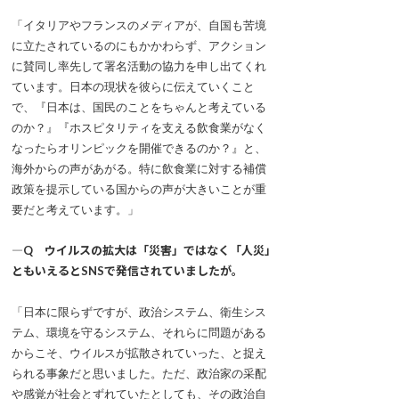
「イタリアやフランスのメディアが、自国も苦境
に立たされているのにもかかわらず、アクション
に賛同し率先して署名活動の協力を申し出てくれ
ています。日本の現状を彼らに伝えていくこと
で、『日本は、国民のことをちゃんと考えている
のか？』『ホスピタリティを支える飲食業がなく
なったらオリンピックを開催できるのか？』と、
海外からの声があがる。特に飲食業に対する補償
政策を提示している国からの声が大きいことが重
要だと考えています。」
―Q ウイルスの拡大は「災害」ではなく「人災」
ともいえるとSNSで発信されていましたが。
「日本に限らずですが、政治システム、衛生シス
テム、環境を守るシステム、それらに問題がある
からこそ、ウイルスが拡散されていった、と捉え
られる事象だと思いました。ただ、政治家の采配
や感覚が社会とずれていたとしても、その政治自