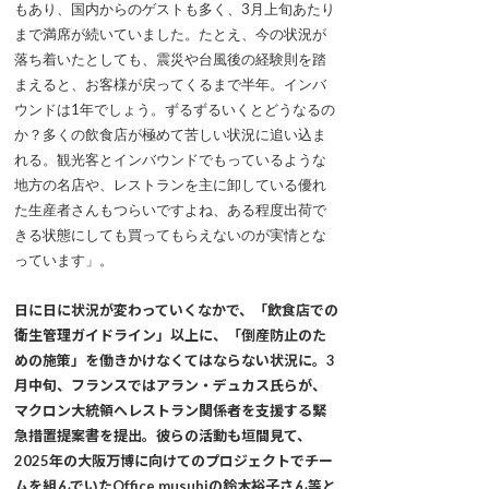
もあり、国内からのゲストも多く、3月上旬あたり
まで満席が続いていました。たとえ、今の状況が
落ち着いたとしても、震災や台風後の経験則を踏
まえると、お客様が戻ってくるまで半年。インバ
ウンドは1年でしょう。ずるずるいくとどうなるの
か？多くの飲食店が極めて苦しい状況に追い込ま
れる。観光客とインバウンドでもっているような
地方の名店や、レストランを主に卸している優れ
た生産者さんもつらいですよね、ある程度出荷で
きる状態にしても買ってもらえないのが実情とな
っています」。
日に日に状況が変わっていくなかで、「飲食店での
衛生管理ガイドライン」以上に、「倒産防止のた
めの施策」を働きかけなくてはならない状況に。3
月中旬、フランスではアラン・デュカス氏らが、
マクロン大統領へレストラン関係者を支援する緊
急措置提案書を提出。彼らの活動も垣間見て、
2025年の大阪万博に向けてのプロジェクトでチー
ムを組んでいたOffice musubiの鈴木裕子さん等と