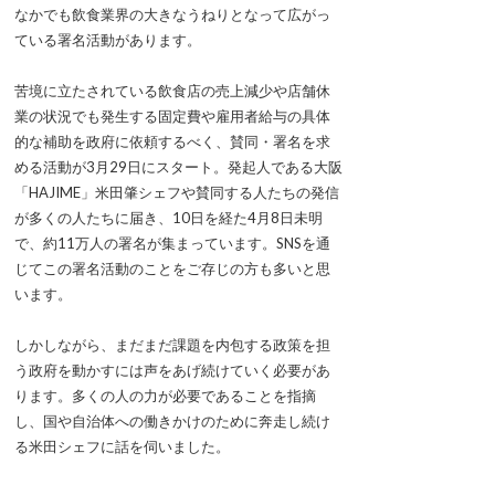
なかでも飲食業界の大きなうねりとなって広がっ
ている署名活動があります。
苦境に立たされている飲食店の売上減少や店舗休
業の状況でも発生する固定費や雇用者給与の具体
的な補助を政府に依頼するべく、賛同・署名を求
める活動が3月29日にスタート。発起人である大阪
「HAJIME」米田肇シェフや賛同する人たちの発信
が多くの人たちに届き、10日を経た4月8日未明
で、約11万人の署名が集まっています。SNSを通
じてこの署名活動のことをご存じの方も多いと思
います。
しかしながら、まだまだ課題を内包する政策を担
う政府を動かすには声をあげ続けていく必要があ
ります。多くの人の力が必要であることを指摘
し、国や自治体への働きかけのために奔走し続け
る米田シェフに話を伺いました。