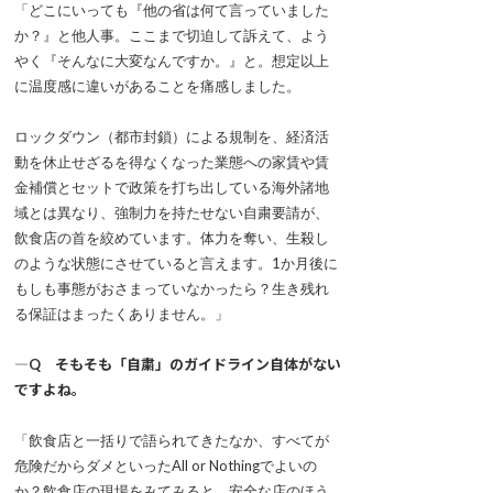
「どこにいっても『他の省は何て言っていました
か？』と他人事。ここまで切迫して訴えて、よう
やく『そんなに大変なんですか。』と。想定以上
に温度感に違いがあることを痛感しました。
ロックダウン（都市封鎖）による規制を、経済活
動を休止せざるを得なくなった業態への家賃や賃
金補償とセットで政策を打ち出している海外諸地
域とは異なり、強制力を持たせない自粛要請が、
飲食店の首を絞めています。体力を奪い、生殺し
のような状態にさせていると言えます。1か月後に
もしも事態がおさまっていなかったら？生き残れ
る保証はまったくありません。」
―Q そもそも「自粛」のガイドライン自体がない
ですよね。
「飲食店と一括りで語られてきたなか、すべてが
危険だからダメといったAll or Nothingでよいの
か？飲食店の現場をみてみると、安全な店のほう