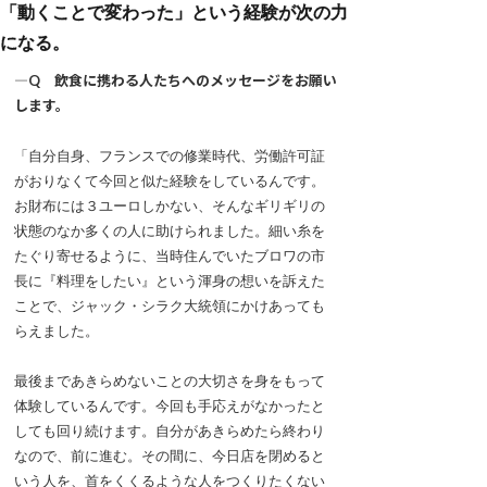
「動くことで変わった」という経験が次の力
になる。
―Q 飲食に携わる人たちへのメッセージをお願い
します。
「自分自身、フランスでの修業時代、労働許可証
がおりなくて今回と似た経験をしているんです。
お財布には３ユーロしかない、そんなギリギリの
状態のなか多くの人に助けられました。細い糸を
たぐり寄せるように、当時住んでいたブロワの市
長に『料理をしたい』という渾身の想いを訴えた
ことで、ジャック・シラク大統領にかけあっても
らえました。
最後まであきらめないことの大切さを身をもって
体験しているんです。今回も手応えがなかったと
しても回り続けます。自分があきらめたら終わり
なので、前に進む。その間に、今日店を閉めると
いう人を、首をくくるような人をつくりたくない