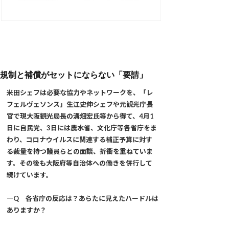
規制と補償がセットにならない「要請」
米田シェフは必要な協力やネットワークを、「レ
フェルヴェソンス」生江史伸シェフや元観光庁長
官で現大阪観光局長の溝畑宏氏等から得て、4月1
日に自民党、3日には農水省、文化庁等各省庁をま
わり、コロナウイルスに関連する補正予算に対す
る裁量を持つ議員らとの面談、折衝を重ねていま
す。その後も大阪府等自治体への働きを併行して
続けています。
―Q 各省庁の反応は？あらたに見えたハードルは
ありますか？