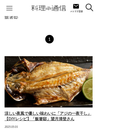
飯箸邸
1
涼しい夜風で優しい味わいに「アジの一夜干し」
【DIYレシピ】「飯箸邸」望月清登さん
2025.05.01