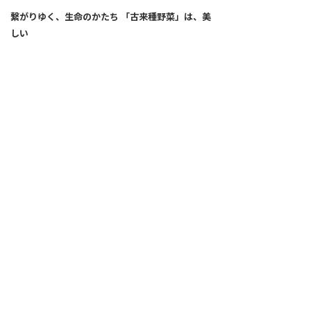
繋がりゆく、生命のかたち 「古来種野菜」は、美
しい
2026.04.02
SNS
ALL
FEATURE
新着記事
注目の動き
MOVEMENT
ワールドガストロノミー
PEOPLE
食のプロたち
未来のレストランへ
寄稿者連載
COVID-19
クリエイター・インタビュー