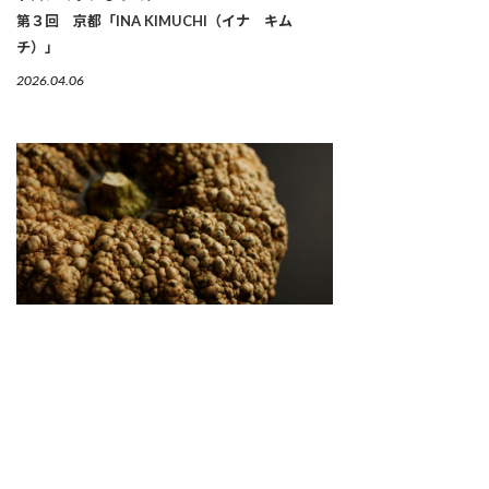
第３回 京都「INA KIMUCHI（イナ キム
チ）」
2026.04.06
繋がりゆく、生命のかたち 「古来種野菜」は、美
しい
2026.04.02