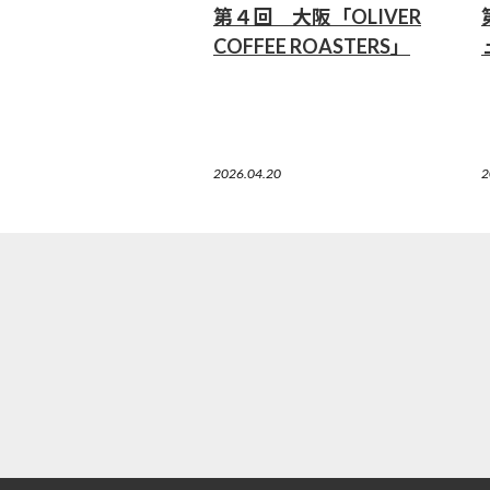
第４回 大阪「OLIVER
COFFEE ROASTERS」
2026.04.20
2