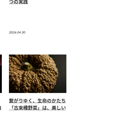
つの実践
2026.04.30
繋がりゆく、生命のかたち
ロ
「古来種野菜」は、美しい