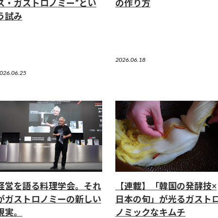
ス・ガストロノミー”とい
の作り方
う試み
2026.06.18
026.06.25
経営を語る料理学会。それ
【連載】「韓国の発酵技×
がガストロノミーの新しい
日本の旬」が光るガスト
現実。
ノミックなキムチ