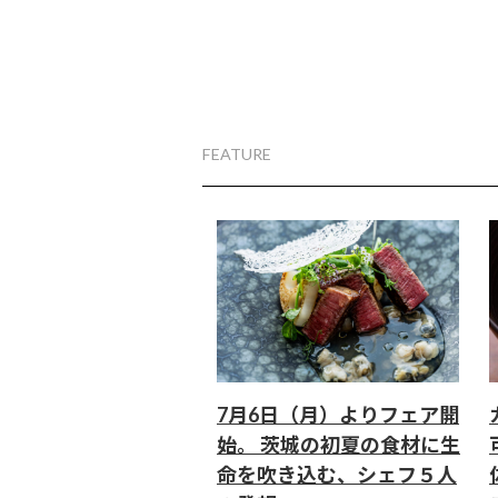
FEATURE
7月6日（月）よりフェア開
始。 茨城の初夏の食材に生
命を吹き込む、シェフ５人