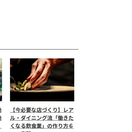
働
【今必要な店づくり】レア
働
ル・ダイニング流「働きた
」
くなる飲食業」の作り方６