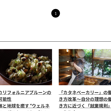
1
カリフォルニアプルーンの
「カタネベーカリー」の
可能性
き方改革～自分の理想の
体と地球を癒す “ウェルネ
き方に近づく「就業規則