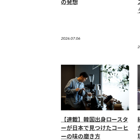
の発想
2026.07.06
2
【連載】韓国出身ロースタ
ーが日本で見つけたコーヒ
ーの味の磨き方