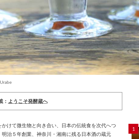
 Urabe
載：
ようこそ発酵蔵へ
をかけて微生物と向き合い、日本の伝統食を次代へつ
1
、明治５年創業、神奈川・湘南に残る日本酒の蔵元