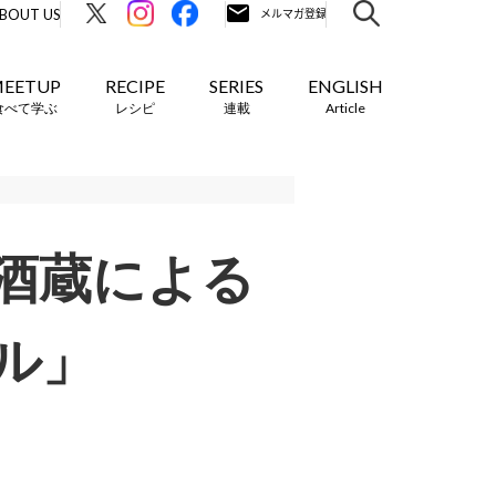
BOUT US
EETUP
RECIPE
SERIES
ENGLISH
食べて学ぶ
レシピ
連載
Article
酒蔵による
ル」