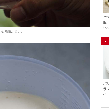
バ
飯
レス
ルと相性が良い。
5
パ
ラ
パリ「