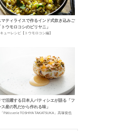
スマティライスで作るインド式炊き込みご
「トウモロコシのビリヤニ」
キューレシピ【トウモロコシ編】
リで活躍する日本人パティシエが語る「フ
ンス産の乳だから作れる味」
Pâtisserie TOSHIYA TAKATSUKA」高塚俊也