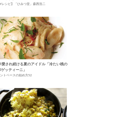
IYレシピ】「ひみつ堂」森西浩二
5年愛され続ける夏のアイドル「冷たい桃の
パゲッティーニ」
ントベースの始め方52