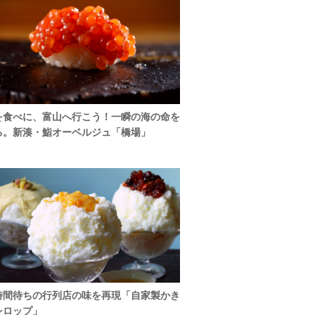
を食べに、富山へ行こう！一瞬の海の命を
る。新湊・鮨オーベルジュ「橋場」
時間待ちの行列店の味を再現「自家製かき
シロップ」