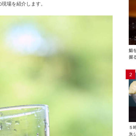
の現場を紹介します。
鮨
握
2
５
氷