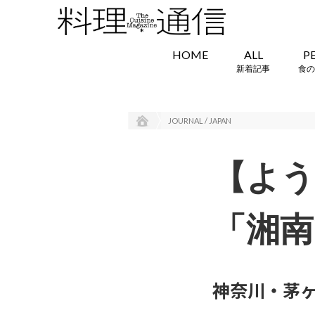
HOME
ALL
P
新着記事
食の
JOURNAL / JAPAN
【よう
「湘南
神奈川・茅