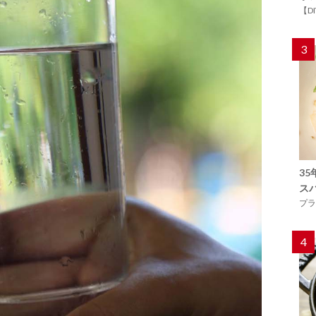
【D
3
3
ス
プラ
4