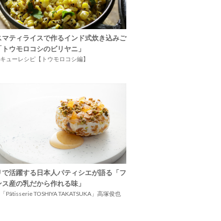
スマティライスで作るインド式炊き込みご
「トウモロコシのビリヤニ」
キューレシピ【トウモロコシ編】
リで活躍する日本人パティシエが語る「フ
ンス産の乳だから作れる味」
Pâtisserie TOSHIYA TAKATSUKA」高塚俊也