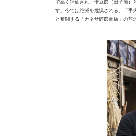
で高く評価され、伊豆節（田子節）
す。今では絶滅を危惧される、「手
と奮闘する「カネサ鰹節商店」の芹