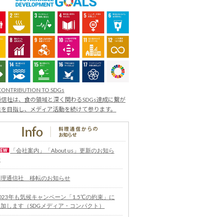
CONTRIBUTION TO SDGs
信社は、食の領域と深く関わるSDGs達成に繋が
業を目指し、メディア活動を続けて参ります。
「会社案内」「About us」更新のお知ら
せ
料理通信社 移転のお知らせ
023年も気候キャンペーン「1.5℃の約束」に
参加します（SDGメディア・コンパクト）