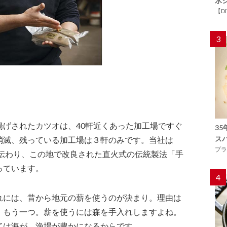
氷
【D
3
揚げされたカツオは、40軒近くあった加工場ですぐ
3
ス
消滅、残っている加工場は３軒のみです。当社は
プラ
に伝わり、この地で改良された直火式の伝統製法「手
っています。
4
れには、昔から地元の薪を使うのが決まり。理由は
、もう一つ。薪を使うには森を手入れしますよね。
ては海が、漁場が豊かになるからです。