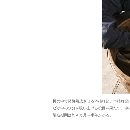
樽の中で発酵熟成させる本枯れ節。本枯れ節
ビが中の水分を吸い上げる役目を果たす。中
製造期間は約４カ月～半年かかる。