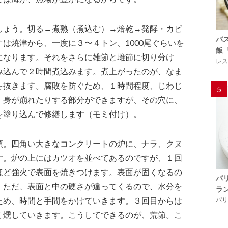
しょう。切る→煮熟（煮込む）→焙乾→発酵・カビ
バ
は焼津から、一度に３〜４トン、1000尾ぐらいを
飯
になります。それをさらに雄節と雌節に切り分け
レス
み込んで２時間煮込みます。煮上がったのが、なま
を抜きます。腐敗を防ぐため、１時間程度、じわじ
5
、身が崩れたりする部分ができますが、その穴に、
を塗り込んで修繕します（モミ付け）。
頂。四角い大きなコンクリートの炉に、ナラ、クヌ
す。炉の上にはカツオを並べてあるのですが、１回
ほど強火で表面を焼きつけます。表面が固くなるの
パ
。ただ、表面と中の硬さが違ってくるので、水分を
ラ
ため、時間と手間をかけていきます。３回目からは
パリ「
く燻していきます。こうしてできるのが、荒節。こ