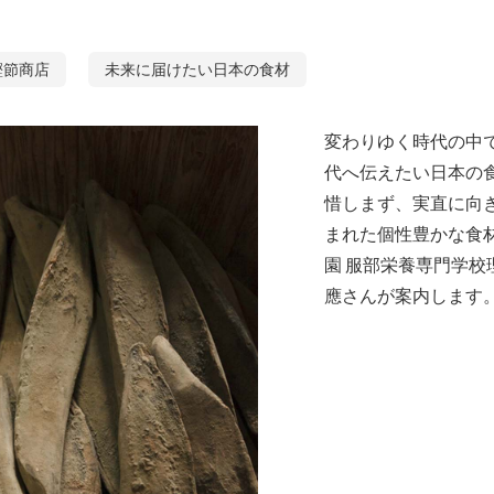
鰹節商店
未来に届けたい日本の食材
変わりゆく時代の中
代へ伝えたい日本の
惜しまず、実直に向
まれた個性豊かな食材
園 服部栄養専門学校
應さんが案内します