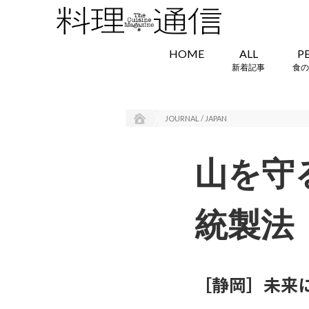
HOME
ALL
P
新着記事
食の
JOURNAL / JAPAN
山を守
統製法
［静岡］未来に