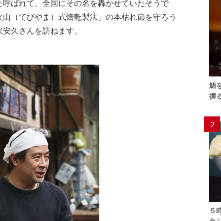
と呼ばれて、全国にその名を轟かせていたそうで
火山（てびやま）式焙乾製法」の本枯れ節を守ろう
沢安久さんを訪ねます。
鮨
握
2
５