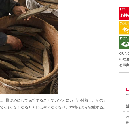
OUR 
料理通
る事
は、樽詰めにして保管することでカツオにカビが付着し、そのカ
の水分がなくなるとカビは生えなくなり、本枯れ節が完成する。
2