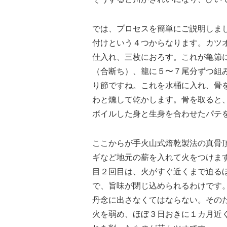
では、プロセスを簡単にご説明しま
付けという４つからなります。カツオ
仕入れ、三枚におろす。これが亀節
（合断ち）、籠に５〜７尾分ずつ組
り節ですね。これを水桶に入れ、骨
わと燻して乾かします。骨を取ると
ボイルした身と生身を合わせたパテ
ここからが手火山式焙乾製法の真骨
ギなど地元の薪を入れて火をつけま
目２回目は、火がすぐ近くまで迫る
で、旨味が閉じ込められるわけです
丹念に出さなくてはならない。その
火を弱め、ほぼ３日おきに１カ月近