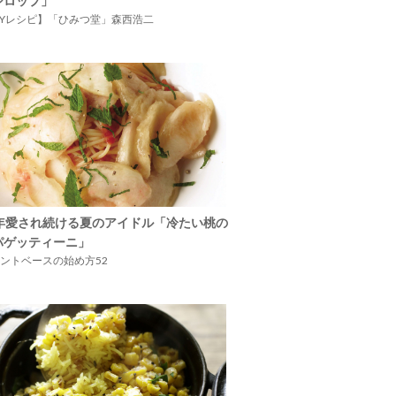
シロップ」
IYレシピ】「ひみつ堂」森西浩二
5年愛され続ける夏のアイドル「冷たい桃の
パゲッティーニ」
ントベースの始め方52