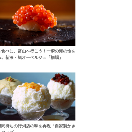
を食べに、富山へ行こう！一瞬の海の命を
る。新湊・鮨オーベルジュ「橋場」
時間待ちの行列店の味を再現「自家製かき