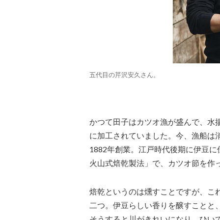
五代目の芹沢安久さん。
かつて田子はカツオ漁が盛んで、水
に加工されていました。今、漁船は
1882年創業。江戸時代後期に伊豆
火山式焙乾製法」で、カツオ節を作
焙乾というのは燻すことですが、こ
二つ。伊豆らしい香りを醸すことと
そうすると川がきれいになり、ひい