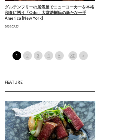
グルテンフリーの居酒屋でニューヨーカーを本格
和食に誘う「Odo」大堂浩樹氏の新たな一手
America [New York]
2026.05.25
1
2
3
4
5
30
＞
…
FEATURE