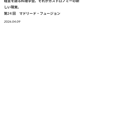
経営を語る料理学会。それがガストロノミーの新
しい現実。
第24 回 マドリード・フュージョン
2026.04.09
【連載】「韓国の発酵技×日本の旬」が光るガス
トロノミックなキムチ
第３回 京都「INA KIMUCHI（イナ キム
チ）」
2026.04.06