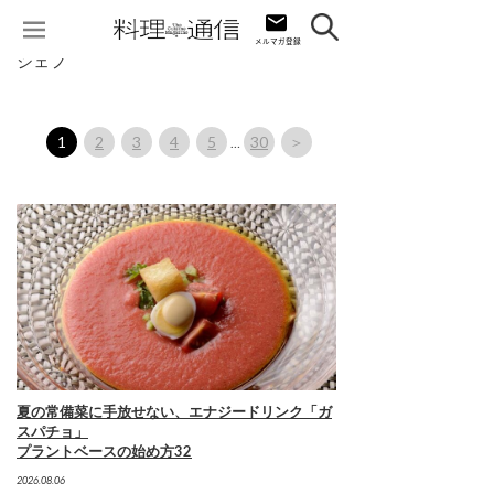
シェフ
1
2
3
4
5
30
＞
…
夏の常備菜に手放せない、エナジードリンク「ガ
スパチョ」
プラントベースの始め方32
2026.08.06