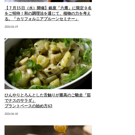
【７月15日（水）開催】銀座「六雁」に限定９名
をご招待！和の調理法を通じて、植物の力を考え
る。「カリフォルニアプルーンセミナー」
2026.06.19
ひんやりとろんとした舌触りが最高のご馳走「茹
でナスのサラダ」
プラントベースの始め方63
2026.06.18