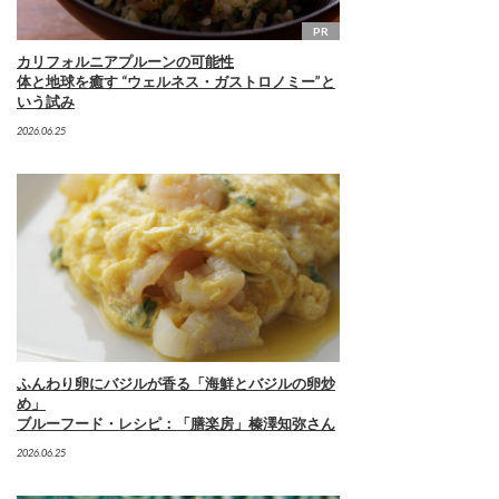
PR
カリフォルニアプルーンの可能性
体と地球を癒す “ウェルネス・ガストロノミー”と
いう試み
2026.06.25
ふんわり卵にバジルが香る「海鮮とバジルの卵炒
め」
ブルーフード・レシピ：「膳楽房」榛澤知弥さん
2026.06.25