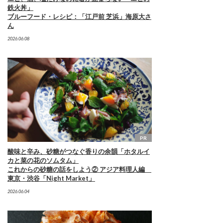
鉄火丼」
ブルーフード・レシピ：「江戸前 芝浜」海原大さ
ん
2026.06.08
PR
酸味と辛み、砂糖がつなぐ香りの余韻「ホタルイ
カと菜の花のソムタム」
これからの砂糖の話をしよう② アジア料理人編
東京・渋谷「Night Market」
2026.06.04