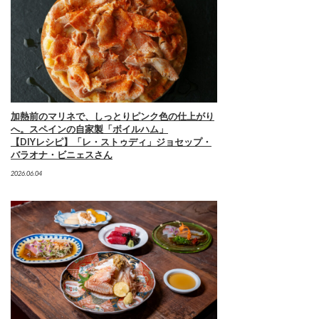
加熱前のマリネで、しっとりピンク色の仕上がり
へ。スペインの自家製「ボイルハム」
【DIYレシピ】「レ・ストゥディ」ジョセップ・
バラオナ・ビニェスさん
2026.06.04