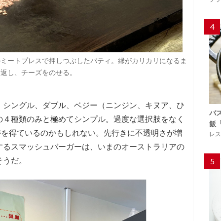
4
のミートプレスで押しつぶしたパティ。縁がカリカリになるま
り返し、チーズをのせる。
、シングル、ダブル、ベジー（ニンジン、キヌア、ひ
バ
の４種類のみと極めてシンプル。過度な選択肢をなく
飯
持を得ているのかもしれない。先行きに不透明さが増
レス
するスマッシュバーガーは、いまのオーストラリアの
そうだ。
5