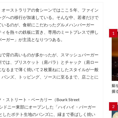
、オーストラリアの食シーンではここ５年、ファイン
ングへの移行が加速している。そんな中、若者だけで
ているのが、食材にこだわったグルメハンバーガー
ティを熱々の鉄板に置き、専用のミートプレスで押し
1
バーガー」が主流となりつつある。
山で背の高いものが多かったが、スマッシュバーガー
州では、ブリスケット（肩バラ）とチャック（肩ロー
になるまで薄く焼いて２枚重ねにしたスタイルが一般
、バンズ、トッピング、ソースに至るまで、店ごとに
鮨
握
トリート・ベーカリー（Bourk Street
2
5年、シドニー東部にオープンした「ハイハイ・バーガー
ふんわりとしたポテト生地のバンズに、縁まで香ばしく焼い