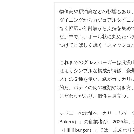
物価高や原油高などの影響もあり
ダイニングからカジュアルダイニ
なく幅広い年齢層から支持を集め
だ。中でも、ボール状に丸めたパ
つけて香ばしく焼く「スマッシュ
これまでのグルメバーガーは具沢
はよりシンプルな構成が特徴。豪
ス）の２種を使い、縁がカリカリ
的だ。パティの肉の種類や焼き方
こだわりがあり、個性も際立つ。
シドニーの老舗ベーカリー「バーク・ス
Bakery）」の創業者が、202
（HiHi burger）」では、