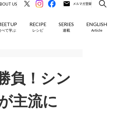
BOUT US
EETUP
RECIPE
SERIES
ENGLISH
食べて学ぶ
レシピ
連載
Article
勝負！シン
が主流に