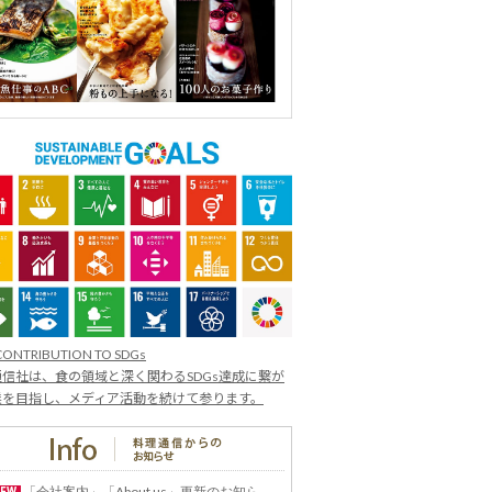
CONTRIBUTION TO SDGs
信社は、食の領域と深く関わるSDGs達成に繋が
業を目指し、メディア活動を続けて参ります。
「会社案内」「About us」更新のお知ら