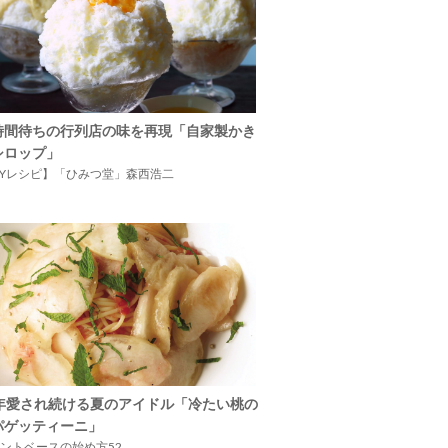
時間待ちの行列店の味を再現「自家製かき
シロップ」
IYレシピ】「ひみつ堂」森西浩二
5年愛され続ける夏のアイドル「冷たい桃の
パゲッティーニ」
ントベースの始め方52