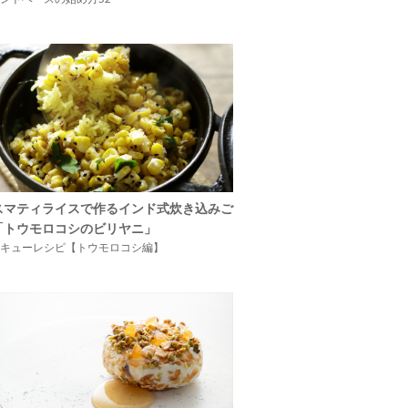
スマティライスで作るインド式炊き込みご
「トウモロコシのビリヤニ」
キューレシピ【トウモロコシ編】