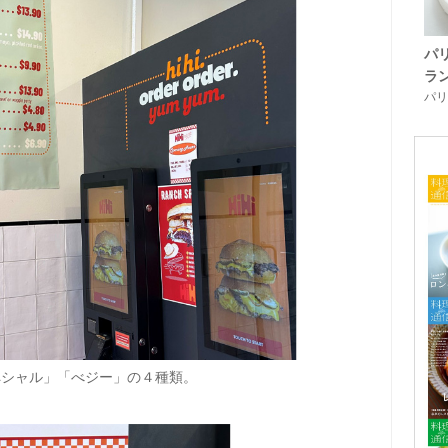
パ
ラ
パリ「
ペシャル」「べジー」の４種類。