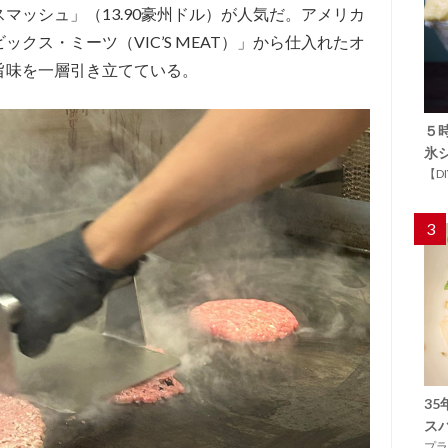
マッシュ」（13.90豪州ドル）が人気だ。アメリカ
クス・ミーツ（VIC’S MEAT）」から仕入れたオ
旨味を一層引き立てている。
５
氷
【D
3
3
ス
プラ