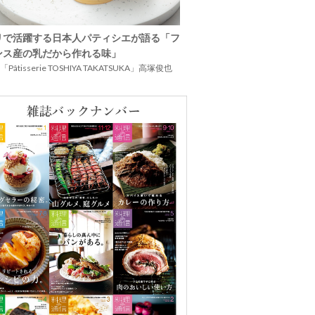
リで活躍する日本人パティシエが語る「フ
ンス産の乳だから作れる味」
Pâtisserie TOSHIYA TAKATSUKA」高塚俊也