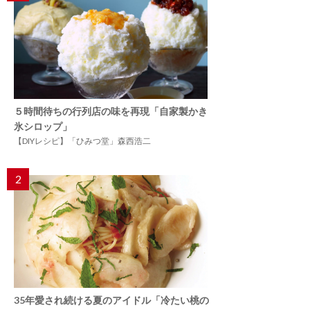
５時間待ちの行列店の味を再現「自家製かき
氷シロップ」
【DIYレシピ】「ひみつ堂」森西浩二
2
35年愛され続ける夏のアイドル「冷たい桃の