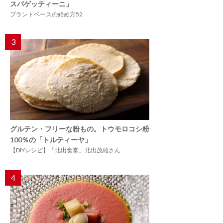
スパゲッティーニ」
プラントベースの始め方52
3
グルテン・フリーな粉もの。トウモロコシ粉
100％の「トルティーヤ」
【DIYレシピ】「北出食堂」北出茂雄さん
4