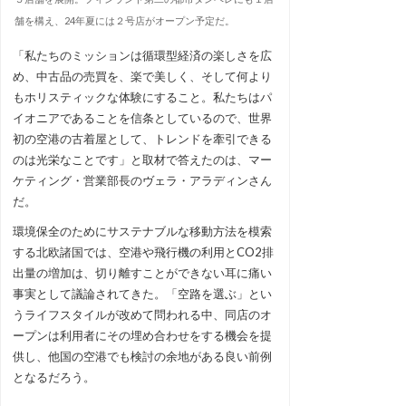
舗を構え、24年夏には２号店がオープン予定だ。
「私たちのミッションは循環型経済の楽しさを広
め、中古品の売買を、楽で美しく、そして何より
もホリスティックな体験にすること。私たちはパ
イオニアであることを信条としているので、世界
初の空港の古着屋として、トレンドを牽引できる
のは光栄なことです」と取材で答えたのは、マー
ケティング・営業部長のヴェラ・アラディンさん
だ。
環境保全のためにサステナブルな移動方法を模索
する北欧諸国では、空港や飛行機の利用とCO2排
出量の増加は、切り離すことができない耳に痛い
事実として議論されてきた。「空路を選ぶ」とい
うライフスタイルが改めて問われる中、同店のオ
ープンは利用者にその埋め合わせをする機会を提
供し、他国の空港でも検討の余地がある良い前例
となるだろう。