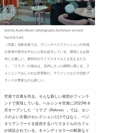
text by Asaki Abumi / photographs by Relove second
hand & Café
（写真）北欧全体では、ヴィンテージファッションの市場
が若者の世代を中心に人気を拡大している。環境にもお財
布にも優しい、新時代のライフスタイルとも言えるだろ
う。「リラブ」の強みは、店内に入った瞬間に感じる、フ
ェミニンでおしゃれな世界観だ。マリメッコなどの北欧ブ
ランドが豊富なのも嬉しい。
空港で古着を売る。そんな新しい発想がフィンラ
ンドで実現している。ヘルシンキ空港に2023年８
月オープンした「リラブ（Relove）」では、セン
スのよい古着のセレクションだけではなく、ベジ
タリアンフードを提供するパリスタイルのカフェ
が併設されている。キャンディカラーの斬新なイ