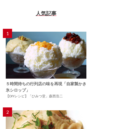
人気記事
1
５時間待ちの行列店の味を再現「自家製かき
氷シロップ」
【DIYレシピ】「ひみつ堂」森西浩二
2