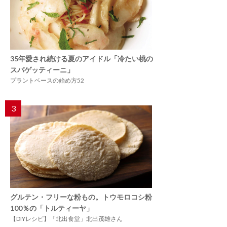
35年愛され続ける夏のアイドル「冷たい桃の
スパゲッティーニ」
プラントベースの始め方52
3
グルテン・フリーな粉もの。トウモロコシ粉
100％の「トルティーヤ」
【DIYレシピ】「北出食堂」北出茂雄さん