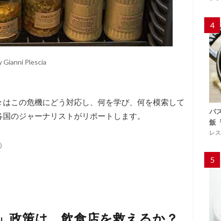
4
 Gianni Plescia
々はこの危機にどう対応し、何を学び、何を模索して
バ
各国のジャーナリストがリポートします。
飯
レス
）
5
」政策は、飲食店を救えるか？