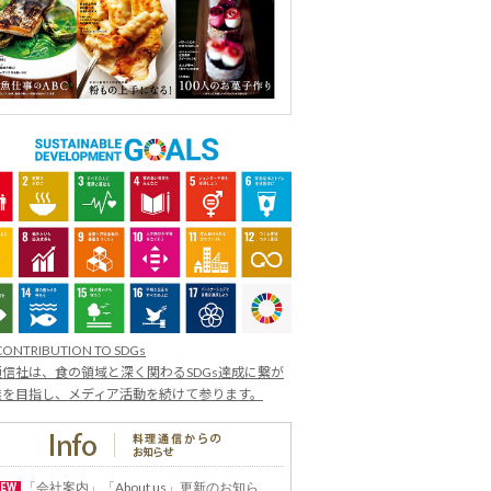
CONTRIBUTION TO SDGs
信社は、食の領域と深く関わるSDGs達成に繋が
業を目指し、メディア活動を続けて参ります。
「会社案内」「About us」更新のお知ら