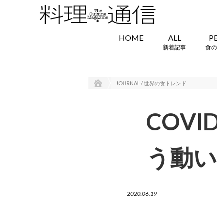
HOME
ALL
P
新着記事
食の
JOURNAL / 世界の食トレンド
COV
う動い
2020.06.19