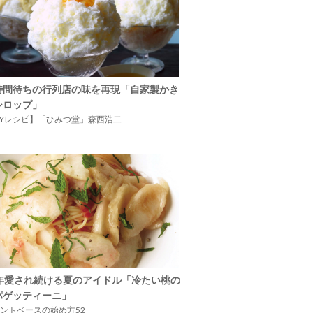
時間待ちの行列店の味を再現「自家製かき
シロップ」
IYレシピ】「ひみつ堂」森西浩二
5年愛され続ける夏のアイドル「冷たい桃の
パゲッティーニ」
ントベースの始め方52