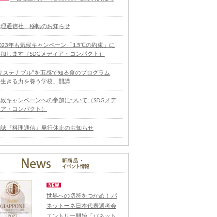
せ
料理通信社 移転のお知らせ
023年も気候キャンペーン「1.5℃の約束」に
参加します（SDGメディア・コンパクト）
“サステナブル”を五感で知る食のプログラム
「生きる力を養う学校」開講
気候キャンペーンへの参加について（SDGメデ
ィア・コンパクト）
雑誌『料理通信』発行休止のお知らせ
世界への切符をつかめ！ パ
ネットーネ日本代表選考会
エントリー開始「パネット