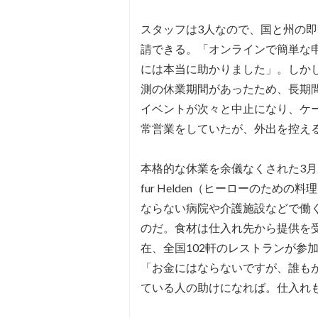
スタッフは3人なので、国と州の即時
請できる。「オンラインで簡単な
には本当に助かりました」。しかし
測の休業期間があったため、長期
イベントが次々と中止になり、ケ
常営業をしていたが、外出を控え
本格的な休業を余儀なくされた3月2
fur Helden（ヒーローのた
ならない病院や介護施設などで働
のだ。食材は仕入れ先から提供を
在、全国102軒のレストランが参
「お金にはならないですが、誰も
ている人の助けになれば。仕入れ