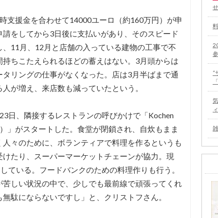
支援金を合わせて14000ユーロ（約160万円）が申
申請をしてから3日後に支払いがあり、そのスピード
2
、11月、12月と店舗の入っている建物の工事で不
間持ちこたえられるほどの蓄えはない。3月頭からは
ータリングの仕事がなくなった。店は3月半ばまで通
る人が増え、来店数も減っていたという。
3日、隣接するレストランの呼びかけで「Kochen
めの料理）」がスタートした。食堂が閉鎖され、自炊もまま
く人々のために、ボランティアで料理を作るというも
受けたり、スーパーマーケットチェーンが協力。現
加している。フードバンクのための料理作りも行う。
が苦しい状況の中で、少しでも最前線で頑張ってくれ
も無駄にならないですし」と、クリストフさん。