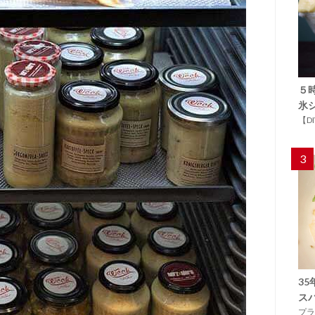
５
氷
【D
3
3
ス
プラ