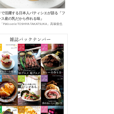
リで活躍する日本人パティシエが語る「フ
ンス産の乳だから作れる味」
Pâtisserie TOSHIYA TAKATSUKA」高塚俊也