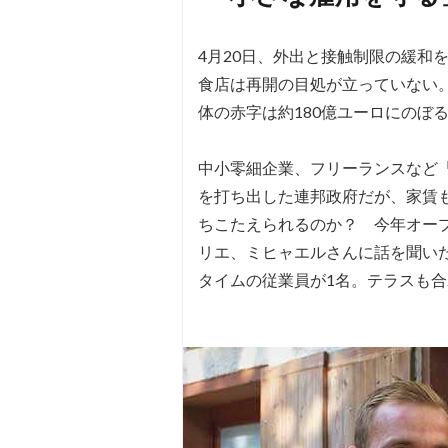
4月20日、外出と接触制限の緩和
食店は再開の目処が立っていない
体の赤字は約180億ユーロにのぼ
中小零細企業、フリーランスなど
を打ち出した連邦政府だが、家賃
ちこたえられるのか？ 今年オー
リエ、ミヒャエルさんに話を聞い
タイムの従業員が1名。テラスも合