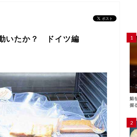
動いたか？ ドイツ編
1
鮨
握
2