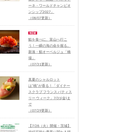
ーネ・ワールドチャンピオ
ンシップ2027」
（08/07更新）
鮨を食べに、富山へ行こ
う！一瞬の海の命を握る。
新湊・鮨オーベルジュ「橋
場」
（07/31更新）
真夏のシャルロット
は“桃”が香る！「ダイナー
スクラブ フランス パティス
リー ウィーク」7/31(金)ま
で
（07/29更新）
【7/28（火）開催・茨城】
持続可能な農業に関わる研