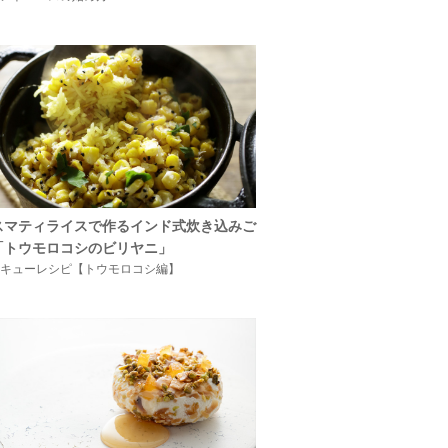
スマティライスで作るインド式炊き込みご
「トウモロコシのビリヤニ」
キューレシピ【トウモロコシ編】