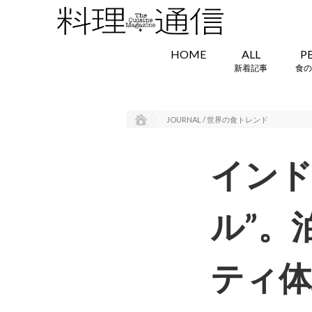
HOME
ALL
P
新着記事
食の
JOURNAL / 世界の食トレンド
インド
ル”。
ティ体