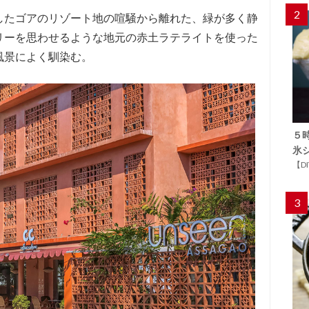
2
したゴアのリゾート地の喧騒から離れた、緑が多く静
リーを思わせるような地元の赤土ラテライトを使った
風景によく馴染む。
５
氷
【D
3