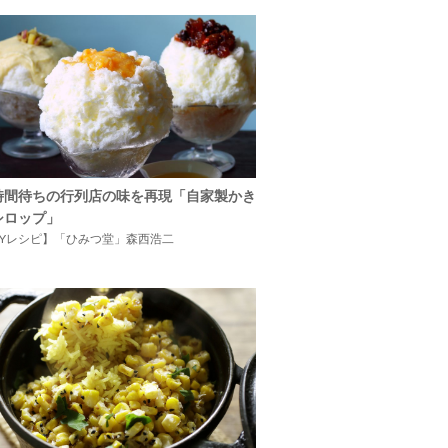
時間待ちの行列店の味を再現「自家製かき
シロップ」
IYレシピ】「ひみつ堂」森西浩二