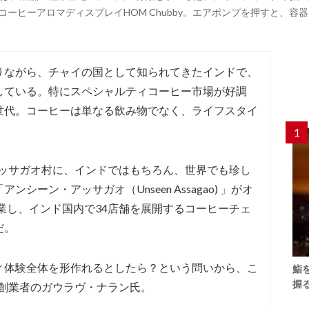
社のコーヒーアロマディスプレイHOM Chubby。エアポンプを押すと、
りながら、チャイの国として知られてきたインドで、
している。特にスペシャルティコーヒー市場が好調
世代。コーヒーは単なる飲み物でなく、ライフスタイ
1
州アッサガオ村に、インドではもちろん、世界でも珍し
ーン・アッサガオ（Unseen Assagao) 」がオ
創業し、インド国内で34店舗を展開するコーヒーチェ
だ。
ィ体験全体を形作れるとしたら？という問いから、こ
鮨
握
C創業者のガウラヴ・ナラン氏。