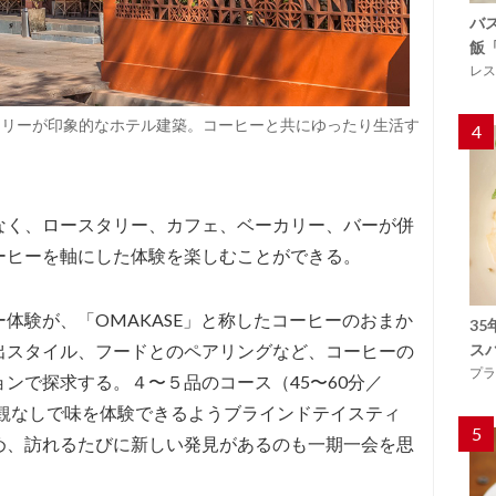
バ
飯
レス
ーリーが印象的なホテル建築。コーヒーと共にゆったり生活す
4
なく、ロースタリー、カフェ、ベーカリー、バーが併
ーヒーを軸にした体験を楽しむことができる。
体験が、「OMAKASE」と称したコーヒーのおまか
3
出スタイル、フードとのペアリングなど、コーヒーの
ス
プラ
ンで探求する。４〜５品のコース（45〜60分／
入観なしで味を体験できるようブラインドテイスティ
5
め、訪れるたびに新しい発見があるのも一期一会を思