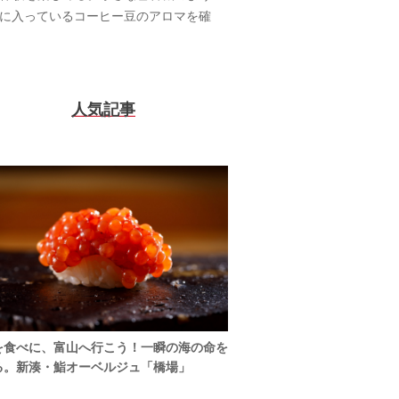
容器に入っているコーヒー豆のアロマを確
人気記事
を食べに、富山へ行こう！一瞬の海の命を
る。新湊・鮨オーベルジュ「橋場」