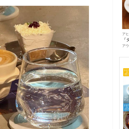
アヒ
「
アウ