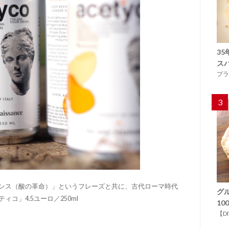
3
ス
プラ
3
ンス（酸の革命）」というフレーズと共に、古代ローマ時代
グ
コ」4.5ユーロ／250ml
1
【D