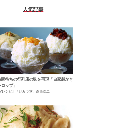
人気記事
時間待ちの行列店の味を再現「自家製かき
シロップ」
IYレシピ】「ひみつ堂」森西浩二