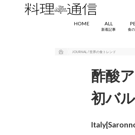
HOME
ALL
P
新着記事
食の
JOURNAL / 世界の食トレンド
酢酸
初バ
Italy[Saronn