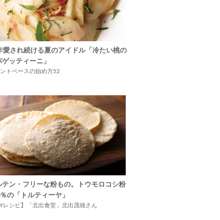
5年愛され続ける夏のアイドル「冷たい桃の
パゲッティーニ」
ントベースの始め方52
ルテン・フリーな粉もの。トウモロコシ粉
00％の「トルティーヤ」
IYレシピ】「北出食堂」北出茂雄さん