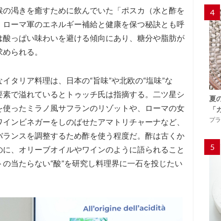
喉の渇きを癒すために飲んでいた「ポスカ（水と酢を
4
。ローマ軍のエネルギー補給と健康を保つ秘訣とも呼
は酸っぱい味わいを避ける傾向にあり、糖分や脂肪が
求められる。
イタリア料理は、日本の“旨味”や北欧の“塩味”な
要素で溢れているとトゥッチ氏は指摘する。二ツ星シ
夏
を使ったミラノ風サフランのリゾットや、ローマの女
「
プラ
ワインビネガーをしのばせたアマトリチャーナなど、
バランスを調整するため酢を使う程度だ。酢は古くか
5
のに、オリーブオイルやワインのように語られること
の当たらない“酸”を研究し料理界に一石を投じたい