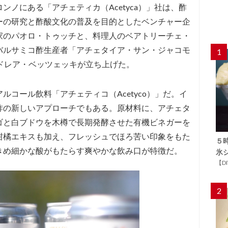
ノにある「アチェティカ（Acetyca）」社は、酢
ーの研究と酢酸文化の普及を目的としたベンチャー企
家のパオロ・トゥッチと、料理人のベアトリーチェ・
バルサミコ酢生産者「アチェタイア・サン・ジャコモ
1
）」のアンドレア・ベッツェッキが立ち上げた。
ルコール飲料「アチェティコ（Acetyco）」だ。イ
酢の新しいアプローチでもある。原材料に、アチェタ
ゴと白ブドウを木樽で長期発酵させた有機ビネガーを
柑橘エキスも加え、フレッシュでほろ苦い印象をもた
５
きめ細かな酸がもたらす爽やかな飲み口が特徴だ。
氷
【D
2