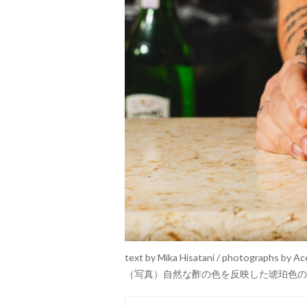
text by Mika Hisatani / photographs by Ac
（写真）自然な酢の色を反映した琥珀色の