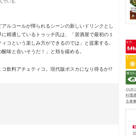
んでいる。
どアルコールが憚られるシーンの新しいドリンクとし
界に精通しているトゥッチ氏は、「居酒屋で最初の１
ティコという楽しみ方ができるのでは」と提案する。
の酸味と合いそうだ！」と頬を緩める。
コ飲料アチェティコ。現代版ポスカになり得るか!?
OUR 
料理通
る事