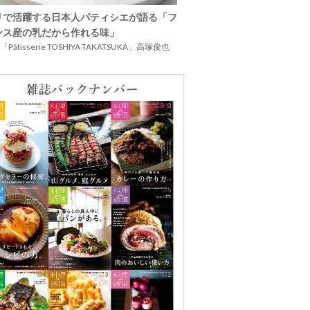
リで活躍する日本人パティシエが語る「フ
ンス産の乳だから作れる味」
Pâtisserie TOSHIYA TAKATSUKA」高塚俊也