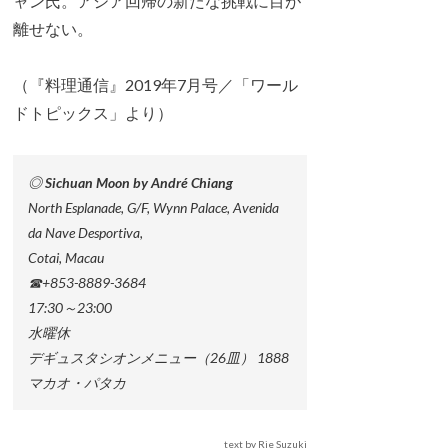
ャン氏。アジア回帰の新たな挑戦に目が
離せない。
（『料理通信』2019年7月号／「ワール
ドトピックス」より）
◎ Sichuan Moon by André Chiang
North Esplanade, G/F, Wynn Palace, Avenida
da Nave Desportiva,
Cotai, Macau
☎+853-8889-3684
17:30～23:00
水曜休
デギュスタシオンメニュー（26皿） 1888
マカオ・パタカ
text by Rie Suzuki