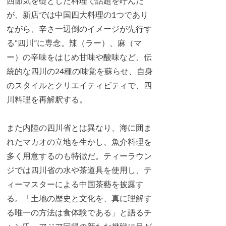
四節気を礎とした料理で話題を呼んだ
が、新店では中国四大料理の1つであり
ながら、辛さ一辺倒のイメージが先行す
る“四川”に専念。辣（ラー）、麻（マ
ー）の辛味をはじめ甘味や酸味など、伝
統的な四川の24種の味覚を蘇らせ、自身
のスタイルとクリエイティビティで、四
川料理を再解釈する。
また内陸の四川省とは異なり、海に囲ま
れたマカオの立地を生かし、魚介料理を
多く用意するのも特徴だ。ティーラウン
ジでは四川省の水や茶道具を使用し、テ
ィーマスターによる中国茶藝を披露す
る。「土地の歴史と文化を、真に理解す
る唯一の方法は食体験である」と語るチ