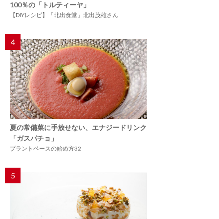
100％の「トルティーヤ」
【DIYレシピ】「北出食堂」北出茂雄さん
4
夏の常備菜に手放せない、エナジードリンク
「ガスパチョ」
プラントベースの始め方32
5