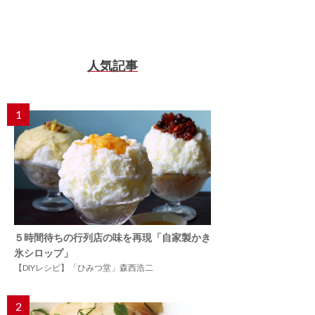
人気記事
1
５時間待ちの行列店の味を再現「自家製かき
氷シロップ」
【DIYレシピ】「ひみつ堂」森西浩二
2