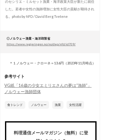
のセシリエ・ミルセット漁業・海洋政策大臣が新たに就任
した。若者や女性の漁師増加に女性大臣の貢献が期待され
る。photo by NFD / David Berg Tvetene
◎ノルウェー漁業・海洋政策省
https://www.regjeringen.no/no/dep/nfd/id709/
＊１ノルウェー・クローネ＝13.6円（2023年11月時点）
参考サイト
VG紙「16歳の少女エミリエさんの夢は“漁師”」
ノルウェー漁師団体
食トレンド
ノルウェー
漁業
女性活躍
料理通信メールマガジン（無料）に登