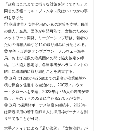
「政府はこれまでに様々な対策を講じてきた」と
同省の広報エミル・ブレムネス氏はいくつかの事
例を挙げた。
① 意識改善と女性登用のための対策を支援。民間
の個人、企業、団体が申請可能で、女性のための
ネットワーク開発、リーダーシップ研修、若者の
ための情報活動など11の取り組みに分配される。
② 平等・反差別オンブズマン、ノルウェー海事
局、および複数の漁業団体の間で協力協定を締
結。この協力協定は、各当事者がハラスメントの
防止に組織的に取り組むことを約束する。
③ 政府は12歳から25歳までの若者が漁業経験を
積む機会を促進する自治体に、200万ノルウェ
ー・クローネを支給。2023年は765人の若者が登
録し、そのうちの35％に当たる270人が女性。
④ 政府は採用枠ボーナス制度を継続中。2023年
は新規採用の若手漁師６人に採用枠ボーナスを割
り当てることが可能。
大手メディアによる「若い漁師」「女性漁師」が