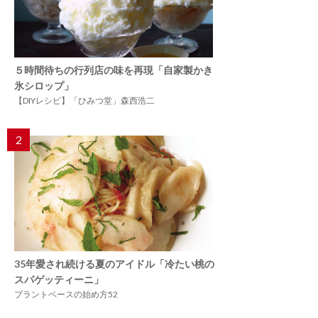
５時間待ちの行列店の味を再現「自家製かき
氷シロップ」
【DIYレシピ】「ひみつ堂」森西浩二
2
35年愛され続ける夏のアイドル「冷たい桃の
スパゲッティーニ」
プラントベースの始め方52