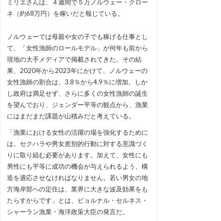
ミリエさんは、４週間で５万ノルウェー・クロー
ネ（約68万円）を稼いだと報じている。
ノルウェーでは母親や女の子でも稼げる仕事とし
て、「女性漁師のロールモデル」が何年も前から
現地の大手メディアで掲載されてきた。その結
果、2020年から2023年にかけて、ノルウェーの
女性漁師の割合は、3.8％から4.9％に増加。しか
し政府は満足せず、さらに多くの女性漁師の誕生
を望んでおり、ジェンダー平等の観点から、漁業
にはまだまだ課題が山積みだと考えている。
「漁業における女性の活躍の場を強化するために
は、セクハラや男女差別的行動に対する意識づく
りに取り組む必要があります。加えて、女性にも
男性にも平等に成功の機会が与えられるよう、構
造を適応させなければなりません。若い男女の地
方海岸部への定住は、業界に大きな波及効果をも
たらすからです」とは、ビョルナル・セルネス・
シャーラン漁業・海洋政策大臣の発言だ。