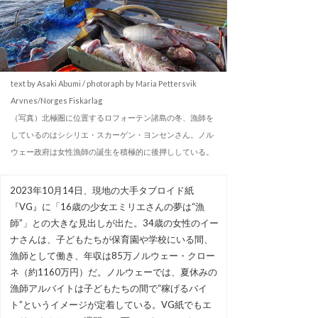
text by Asaki Abumi / photoraph by Maria Pettersvik
Arvnes/Norges Fiskarlag
（写真）北極圏に位置するロフォーテン諸島の冬、漁師を
しているのはシシリエ・スカーゲン・ヨンセンさん。ノル
ウェー政府は女性漁師の誕生を積極的に後押ししている。
2023年10月14日、現地の大手タブロイド紙
『VG』に「16歳の少女エミリエさんの夢は“漁
師”」との大きな見出しが出た。34歳の女性のイー
ナさんは、子どもたちが保育園や学校にいる間、
漁師として働き、年収は85万ノルウェー・クロー
ネ（約1160万円）だ。ノルウェーでは、夏休みの
漁師アルバイトは子どもたちの間で“稼げるバイ
ト”というイメージが定着している。VG紙でもエ