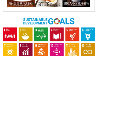
OUR CONTRIBUTION TO SDGs
料理通信社は、食の領域と深く関わるSDGs達成に繋が
る事業を目指し、メディア活動を続けて参ります。
「会社案内」「About us」更新のお知ら
せ
料理通信社 移転のお知らせ