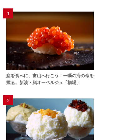
1
鮨を食べに、富山へ行こう！一瞬の海の命を
握る。新湊・鮨オーベルジュ「橋場」
2