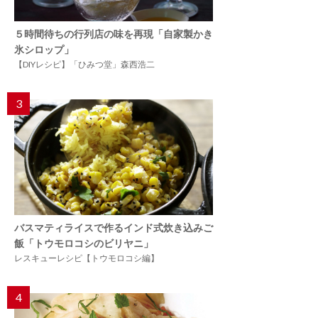
５時間待ちの行列店の味を再現「自家製かき
氷シロップ」
【DIYレシピ】「ひみつ堂」森西浩二
3
バスマティライスで作るインド式炊き込みご
飯「トウモロコシのビリヤニ」
レスキューレシピ【トウモロコシ編】
4