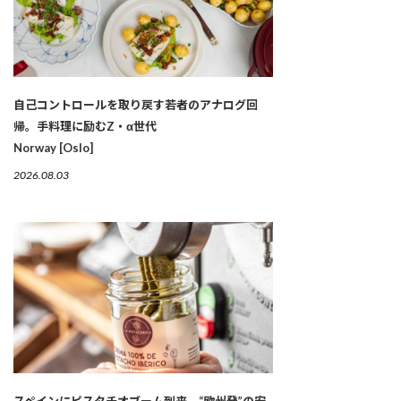
自己コントロールを取り戻す若者のアナログ回
帰。手料理に励むZ・α世代
Norway [Oslo]
2026.08.03
スペインにピスタチオブーム到来。“欧州発”の安