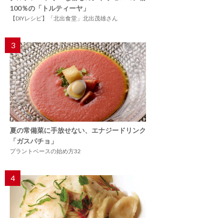
100％の「トルティーヤ」
【DIYレシピ】「北出食堂」北出茂雄さん
3
夏の常備菜に手放せない、エナジードリンク
「ガスパチョ」
プラントベースの始め方32
4