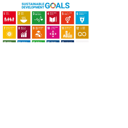
OUR CONTRIBUTION TO SDGs
料理通信社は、食の領域と深く関わるSDGs達成に繋が
る事業を目指し、メディア活動を続けて参ります。
「会社案内」「About us」更新のお知ら
せ
料理通信社 移転のお知らせ
2023年も気候キャンペーン「1.5℃の約束」に
参加します（SDGメディア・コンパクト）