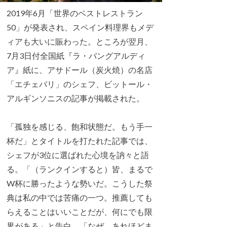
2019年6月「世界のベストレストラン
50」が発表され、スペイン料理界もメデ
ィアも大いに賑わった。ところが翌月、
7月3日付全国紙『ラ・バングアルディ
ア』紙に、アサドール（炭火焼）の名店
「エチェバリ」のシェフ、ビットール・
アルギンソニスの記事が掲載された。
「孤独を感じる、飽和状態だ。もう手一
杯だ」とタイトルを打たれた記事では、
シェフが3位に選ばれた心境を訥々と語
る。「（ランクインすると）皆、まるで
W杯に勝ったような勢いだ。こうした祭
典は私の中では苦痛の一つ。推薦しても
らえることはいいことだが、何にでも限
界がある」と告白。「なぜ、あれほどま