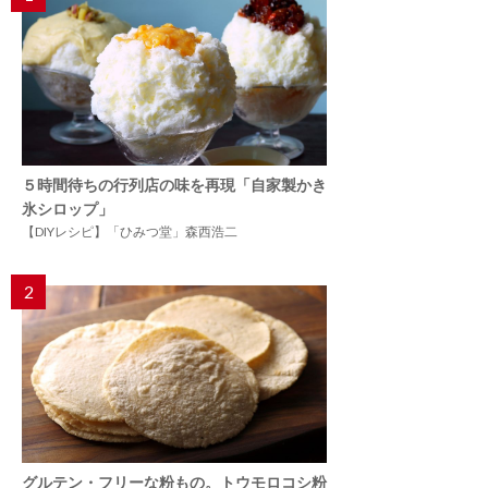
５時間待ちの行列店の味を再現「自家製かき
氷シロップ」
【DIYレシピ】「ひみつ堂」森西浩二
2
グルテン・フリーな粉もの。トウモロコシ粉