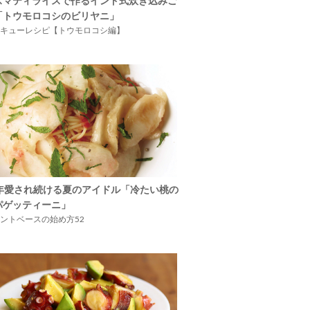
スマティライスで作るインド式炊き込みご
「トウモロコシのビリヤニ」
キューレシピ【トウモロコシ編】
5年愛され続ける夏のアイドル「冷たい桃の
パゲッティーニ」
ントベースの始め方52