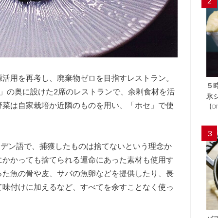
2
源活用を再考し、廃棄物ゼロを目指すレストラン。
５
」の奥に設けた2席のレストランで、余剰食材を活
氷
野菜は自家栽培か近隣のものを用い、「ホセ」で使
【D
3
ーデン語で、捕獲したものは捨てないという理念か
にかかっても捨てられる運命にあった素材も使用す
った魚の骨や皮、サバの魚卵などを提供したり、長
て味付けに加えるなど、すべてを余すことなく使っ