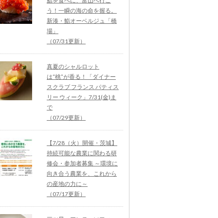
鮨を食べに、富山へ行こ
う！一瞬の海の命を握る。
新湊・鮨オーベルジュ「橋
場」
（07/31更新）
真夏のシャルロット
は“桃”が香る！「ダイナー
スクラブ フランス パティス
リー ウィーク」7/31(金)ま
で
（07/29更新）
【7/28（火）開催・茨城】
持続可能な農業に関わる研
修会・参加者募集 ～環境に
向き合う農業を、これから
の産地の力に～
（07/17更新）