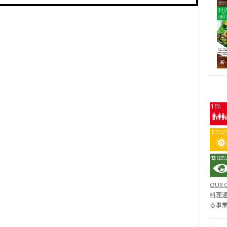
OUR 
料理通
る事