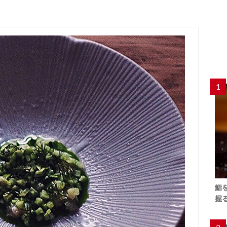
1
鮨
握