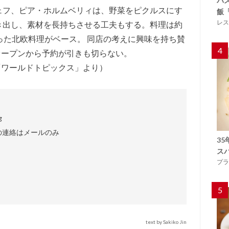
バ
ェフ、ピア・ホルムベリィは、野菜をピクルスにす
飯
レス
き出し、素材を長持ちさせる工夫もする。料理は約
った北欧料理がベース。 同店の考えに興味を持ち賛
4
のオープンから予約が引きも切らない。
／「ワールドトピックス」より）
g
の連絡はメールのみ
3
ス
プラ
5
text by Sakiko Jin