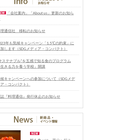
「会社案内」「About us」更新のお知ら
せ
料理通信社 移転のお知らせ
023年も気候キャンペーン「1.5℃の約束」に
参加します（SDGメディア・コンパクト）
“サステナブル”を五感で知る食のプログラム
「生きる力を養う学校」開講
気候キャンペーンへの参加について（SDGメデ
ィア・コンパクト）
雑誌『料理通信』発行休止のお知らせ