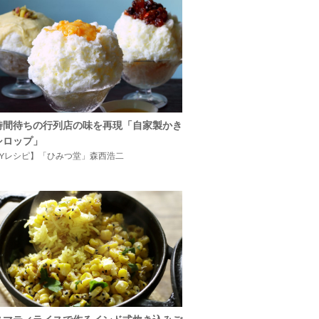
時間待ちの行列店の味を再現「自家製かき
シロップ」
IYレシピ】「ひみつ堂」森西浩二