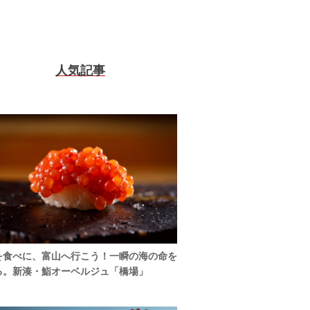
人気記事
を食べに、富山へ行こう！一瞬の海の命を
る。新湊・鮨オーベルジュ「橋場」